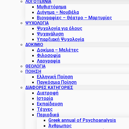
ΛΟΓΟΤΕΧΝΙΑ
Μυθιστόρημα
Διήγημα – Νουβέλα
Βιογραφίες – Θέατρο – Μαρτυρίες
ΨΥΧΟΛΟΓΙΑ
Ψυχολογία για όλους
Ψυχανάλυση
Υπαρξιακή Ψυχολογία
ΔΟΚΊΜΙΟ
Δοκίμια – Μελέτες
Φιλοσοφία
Λαογραφία
ΘΕΟΛΟΓΙΑ
ΠΟΙΗΣΗ
Ελληνική Ποίηση
Παγκόσμια Ποίηση
ΔΙΑΦΟΡΕΣ ΚΑΤΗΓΟΡΙΕΣ
Διατροφή
Ιστορία
Εκπαίδευση
Τέχνες
Περιοδικά
Greek annual of Psychoanalysis
Άνθρωπος