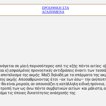
ΠΡΟΣΘΉΚΗ ΣΤΑ
ΑΓΑΠΗΜΈΝΑ
ανάγεται σε μία ή περισσότερες από τις εξής πέντε αιτίες: α
και ε)
εσφαλμένες
προνοητικές αντιδράσεις
έναντι των τεσσ
ή αποτέλεσμα της ακμής.
Μαζί δηλαδή με τα σπέρματα της ακμ
 της ακμής
. Αποσαθρώνοντας έτσι –ε
κ των έσω–
την ανύποπτ
η
θα είναι
μοιραία
, αν απουσιάζει η κατάλληλη ειδική
πρόνοια
,
ποτροπή των ως άνω πέντε συμβατικών αιτίων· και μάλιστα,
α
νάμα τις όποιες
δυνατότητες ανάσχεσής
της.