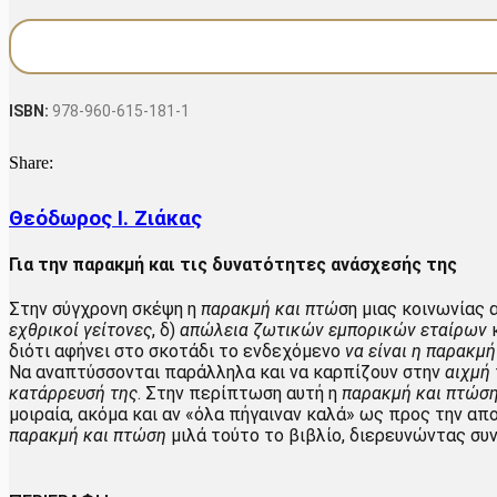
€14.50.
είναι:
και
€11.60.
η
Αριστερά
ποσότητα
ISBN:
978-960-615-181-1
Share:
Θεόδωρος Ι. Ζιάκας
Για την παρακμή και τις δυνατότητες ανάσχεσής της
Στην σύγχρονη σκέψη η
παρακμή και πτώ
ση μιας κοινωνίας 
εχθρικοί γείτονες
, δ)
απώλεια ζωτικών εμπορικών εταίρων
διότι αφήνει στο σκοτάδι το ενδεχόμενο
να είναι η παρακμ
Να αναπτύσσονται παράλληλα και να καρπίζουν στην
αιχμή
κατάρρευσή της
. Στην περίπτωση αυτή η
παρακμή και πτώσ
μοιραία, ακόμα και αν «όλα πήγαιναν καλά» ως προς την α
παρακμή και πτώση
μιλά τούτο το βιβλίο, διερευνώντας συ