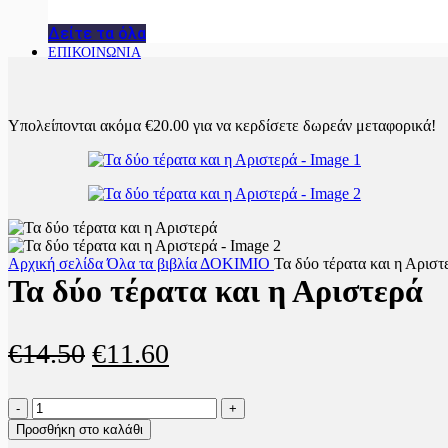
Δείτε τα όλα
ΕΠΙΚΟΙΝΩΝΙΑ
Υπολείπονται ακόμα
€
20.00
για να κερδίσετε δωρεάν μεταφορικά!
Αρχική σελίδα
Όλα τα βιβλία
ΔΟΚΙΜΙΟ
Τα δύο τέρατα και η Αριστ
Τα δύο τέρατα και η Αριστερά
Original
Η
€
14.50
€
11.60
price
τρέχουσα
Τα
was:
τιμή
δύο
Προσθήκη στο καλάθι
τέρατα