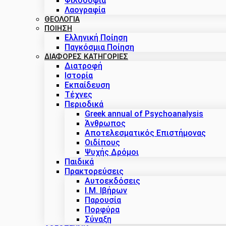
Φιλοσοφία
Λαογραφία
ΘΕΟΛΟΓΙΑ
ΠΟΙΗΣΗ
Ελληνική Ποίηση
Παγκόσμια Ποίηση
ΔΙΑΦΟΡΕΣ ΚΑΤΗΓΟΡΙΕΣ
Διατροφή
Ιστορία
Εκπαίδευση
Τέχνες
Περιοδικά
Greek annual of Psychoanalysis
Άνθρωπος
Αποτελεσματικός Επιστήμονας
Οιδίπους
Ψυχής Δρόμοι
Παιδικά
Πρακτoρεύσεις
Αυτοεκδόσεις
Ι.Μ. Ιβήρων
Παρουσία
Πορφύρα
Σύναξη