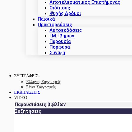
Αποτελεσματικός Επιστήμονας
Οιδίπους
Ψυχής Δρόμοι
Παιδικά
Πρακτoρεύσεις
Αυτοεκδόσεις
Ι.Μ. Ιβήρων
Παρουσία
Πορφύρα
Σύναξη
ΣΥΓΓΡΑΦΕΙΣ
Έλληνες Συγγραφείς
Ξένοι Συγγραφείς
ΕΚΔΗΛΩΣΕΙΣ
VIDEO
Παρουσιάσεις βιβλίων
Συζητήσεις