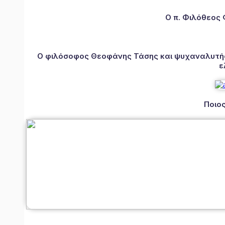
Ο π. Φιλόθεος
Ο φιλόσοφος Θεοφάνης Τάσης και ψυχαναλυτής 
ε
Ποιος