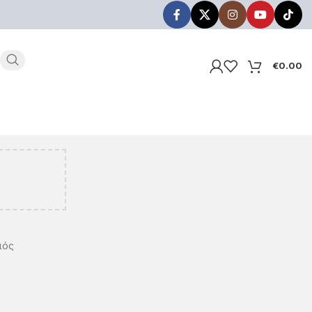
€
0.00
ιός