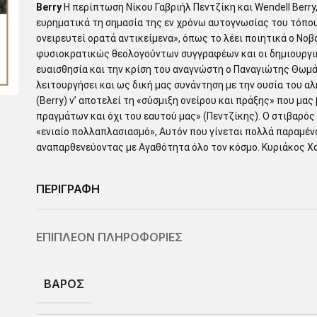
Berry
Η περίπτωση Νίκου Γαβριήλ Πεντζίκη και Wendell Berr
ευρηματικά τη σημασία της εν χρόνω αυτογνωσίας του τόπου
ονειρευτεί ορατά αντικείμενα», όπως το λέει ποιητικά ο Νοβ
φυσιοκρατικώς θεολογούντων συγγραφέων και οι δημιουργικ
ευαισθησία και την κρίση του αναγνώστη ο Παναγιώτης Θωμά
λειτουργήσει και ως δική μας συνάντηση με την ουσία του α
(Berry) ν’ αποτελεί τη «σύσμιξη ονείρου και πράξης» που μα
πραγμάτων και όχι του εαυτού μας» (Πεντζίκης). Ο στιβαρός 
«ενιαίο πολλαπλασιασμό», Αυτόν που γίνεται πολλά παραμέν
αναπαρθενεύοντας με Αγαθότητα όλο τον κόσμο. Κυριάκος 
ΠΕΡΙΓΡΑΦΗ
ΕΠΙΠΛΕΟΝ ΠΛΗΡΟΦΟΡΙΕΣ
ΒΑΡΟΣ