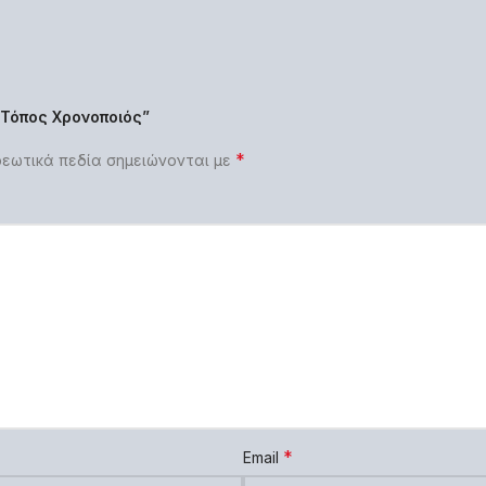
“Τόπος Χρονοποιός”
*
εωτικά πεδία σημειώνονται με
*
Email