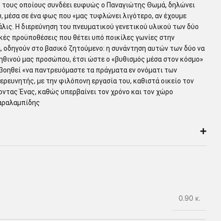
y, τους οποίους συνδέει ευφυώς ο Παναγιώτης Θωμά, δηλώνει
, μέσα σε ένα φως που «μας τυφλώνει λιγότερο, αν έχουμε
άλις. Η διερεύνηση του πνευματικού γενετικού υλικού των δύο
ές προϋποθέσεις που θέτει υπό ποικίλες γωνίες στην
, οδηγούν στο βασικό ζητούμενο: η συνάντηση αυτών των δύο να
ληθινού μας προσώπου, έτσι ώστε ο «βυθισμός μέσα στον κόσμο»
ς βοηθεί «να παντρευόμαστε τα πράγματα εν ονόματι των
ερευνητής, με την φιλόπονη εργασία του, καθιστά οικείο τον
οντας Ένας, καθώς υπερβαίνει τον χρόνο και τον χώρο
Χαραλαμπίδης
0.90 κ.