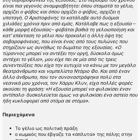
είναι πια γεγονός αναμφισβήτητο: όπου σταματά το γέλιο,
αρχίζει ο φόβος και όπου αρχίζει ο φόβος, αρχίζει η
υποταγή.
Ο Αριστοφάνης το κατάλαβε αυτό δυόμισι
χιλιάδες χρόνια πριν από εμάς. Κατάλαβε πως η εξουσία –
κάθε μορφή εξουσίας– φοβάται βαθιά τη γελοιοποίηση και
κατ’ επέκταση το γέλιο που προκαλεί η άλλη όψη της
σοβαροφάνειας, που είναι ένας από τους πυλώνες που
στηρίζουν ως συνήθως το δωμάτιο της εξουσίας. «Ο
τύραννος μπορεί να αντέξει την οργή, δύσκολα όμως
αντέχει το γέλιο», μου είχε πει σε μία από τις τρεις
συνεντεύξεις που είχα την ευτυχία να κάνω με τον μεγάλο
θεατράνθρωπο και νομπελίστα Ντάριο Φο.
Και από έναν
άλλο άνθρωπο, που τον συναναστράφηκα πολύ στα
νεανικά μου χρόνια, τον Χάρρυ Κλυν, είχα πολλές φορές
ακούσει τη φράση: «Η εξουσία μπορεί να φυλακίσει έναν
αντίπαλο· δυσκολεύεται όμως να φυλακίσει ένα αστείο που
ήδη κυκλοφορεί από στόμα σε στόμα».
Περιεχόμενα
Το γέλιο ως πολιτική πράξη
ο κωμικός που έβγαζε τα «άπλυτα» της πόλης στην