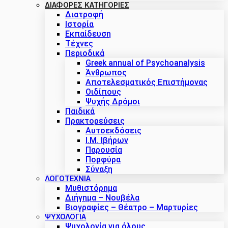
ΔΙΑΦΟΡΕΣ ΚΑΤΗΓΟΡΙΕΣ
Διατροφή
Ιστορία
Εκπαίδευση
Τέχνες
Περιοδικά
Greek annual of Psychoanalysis
Άνθρωπος
Αποτελεσματικός Επιστήμονας
Οιδίπους
Ψυχής Δρόμοι
Παιδικά
Πρακτoρεύσεις
Αυτοεκδόσεις
Ι.Μ. Ιβήρων
Παρουσία
Πορφύρα
Σύναξη
ΛΟΓΟΤΕΧΝΙΑ
Μυθιστόρημα
Διήγημα – Νουβέλα
Βιογραφίες – Θέατρο – Μαρτυρίες
ΨΥΧΟΛΟΓΙΑ
Ψυχολογία για όλους