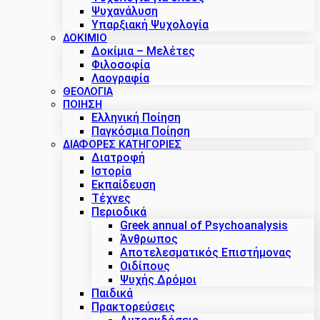
Ψυχανάλυση
Υπαρξιακή Ψυχολογία
ΔΟΚΊΜΙΟ
Δοκίμια – Μελέτες
Φιλοσοφία
Λαογραφία
ΘΕΟΛΟΓΙΑ
ΠΟΙΗΣΗ
Ελληνική Ποίηση
Παγκόσμια Ποίηση
ΔΙΑΦΟΡΕΣ ΚΑΤΗΓΟΡΙΕΣ
Διατροφή
Ιστορία
Εκπαίδευση
Τέχνες
Περιοδικά
Greek annual of Psychoanalysis
Άνθρωπος
Αποτελεσματικός Επιστήμονας
Οιδίπους
Ψυχής Δρόμοι
Παιδικά
Πρακτoρεύσεις