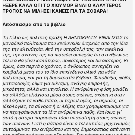
ΗΞΕΡΕ ΚΑΛΑ ΟΤΙ ΤΟ ΧΙΟΥΜΟΡ ΕΙΝΑΙ Ο ΚΑΛΥΤΕΡΟΣ
ΤΡΟΠΟΣ ΝΑ ΜΙΛΗΣΕΙ ΚΑΝΕΙΣ ΓΙΑ ΤΑ ΣΟΒΑΡΑ!
Απόσπασμα από το βιβλίο
Το Γέλιο ως πολιτική πράξη
Η ΔΗΜΟΚΡΑΤΙΑ ΕΙΝΑΙ ΙΣΩΣ το
μοναδικό πολίτευμα που κινδυνεύει διαρκώς από την ίδια
της την ελευθερία. Από την υπερβολή της, την αφέλειά
της, την ανάγκη της να πιστεύει συνεχώς ότι ο άνθρωπος
τελικά θα γίνει καλύτερος, σοφότερος και δικαιότερος. Κι
όμως, όσο περνά ο χρόνος, ο άνθρωπος συνεχίζει να
κουβαλά μέσα του το ίδιο επικίνδυνο υλικό για κάθε
πολίτευμα, και
για τη δημοκρατία βέβαια. Φιλοδοξία, φόβο,
ματαιοδοξία, δίψα για δύναμη, ανάγκη επιβολής,
μικρότητα, αλλά και μεγαλείο.
Η ανθρώπινη φύση μοιάζει
να αλλάζει ελάχιστα μέσα στους αιώνες, ακόμη κι όταν
αλλάζουν τα καθεστώτα, οι τεχνολογίες, οι σημαίες, οι
ιδεολογίες, τα σύνορα ή οι λέξεις που χρησιμοποιούμε για
να περιγράψουμε τα ίδια ανθρώπινα πάθη. Και ίσως γι’
αυτό η σάτιρα παραμένει τόσο απαραίτητη στους αιώνες
των αιώνων.
Γιατί η σάτιρα είναι ο τελευταίος μηχανισμός
αυτοάμυνας του ανθρώπου και της δημοκρατίας απέναντι
στη σοβαροφάνεια της εξουσίας. Στο πέρασμα του χρόνου