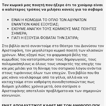
Τον κωμικό μας ποιητή που ήξερε ότι το χιούμορ είναι
ο καλύτερος τρόπος να μιλήσει κανείς για τα σοβαρά
ΕΙΝΑΙ Η ΚΩΜΩΔΙΑ ΤΟ ΟΠΛΟ ΤΩΝ ΑΔΥΝΑΤΩΝ
ΕΝΑΝΤΙΟΝ ΚΑΘΕ ΕΞΟΥΣΙΑΣ;
ΕΧΟΥΜΕ ΑΝΑΓΚΗ ΤΟΥΣ ΚΩΜΙΚΟΥΣ ΜΑΣ ΠΟΙΗΤΕΣ
ΣΗΜΕΡΑ;
ΓΙΑΤΙ Η ΕΞΟΥΣΙΑ ΦΟΒΑΤΑΙ ΤΗΝ ΣΑΤΙΡΑ;
Στο βιβλίο αυτό συναντούμε στο Θέατρο του Διονύσου τον
Αριστοφάνη, τον μεγαλύτερο κωμικό ποιητή των κλασικών
χρόνων. Μας εξηγεί πώς τα φαρμακερά βέλη της
κωμωδίας του κατατρόπωσαν τους δημαγωγούς, τους
πολεμοκάπηλους κι όλους τους υποκριτές της εποχής του
και μας μιλάει για τη δύναμη του σατιρικού λόγου ενάντια
στους τυράννους όλων των εποχών. Ένα βιβλίο που θα
μας κάνει να κλάψουμε από τα γέλια, αλλά και να
κοιταχτούμε στον καθρέφτη συνειδητοποιώντας πως
δυόμισι χιλιάδες χρόνια μετά, όσα σατίρισε ο
Αριστοφάνης αποτελούν προβλήματα και των σημερινών
κοινωνιών.
ΕΝΑΣ ΑΠΟΛΑΥΣΤΙΚΟΣ ΚΑΦΕΣ ΜΕ ΤΟΝ ΑΝΘΡΩΠΟ ΠΟΥ