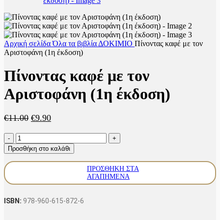
Αρχική σελίδα
Όλα τα βιβλία
ΔΟΚΙΜΙΟ
Πίνοντας καφέ με τον
Αριστοφάνη (1η έκδοση)
Πίνοντας καφέ με τον
Αριστοφάνη (1η έκδοση)
Original
Η
€
11.00
€
9.90
price
τρέχουσα
Πίνοντας
was:
τιμή
καφέ
€11.00.
είναι:
Προσθήκη στο καλάθι
με
€9.90.
τον
ΠΡΟΣΘΉΚΗ ΣΤΑ
Αριστοφάνη
ΑΓΑΠΗΜΈΝΑ
(1η
έκδοση)
ποσότητα
ISBN:
978-960-615-872-6