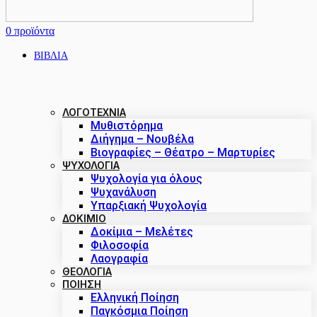
0
προϊόντα
ΒΙΒΛΙΑ
ΛΟΓΟΤΕΧΝΙΑ
Μυθιστόρημα
Διήγημα – Νουβέλα
Βιογραφίες – Θέατρο – Μαρτυρίες
ΨΥΧΟΛΟΓΙΑ
Ψυχολογία για όλους
Ψυχανάλυση
Υπαρξιακή Ψυχολογία
ΔΟΚΊΜΙΟ
Δοκίμια – Μελέτες
Φιλοσοφία
Λαογραφία
ΘΕΟΛΟΓΙΑ
ΠΟΙΗΣΗ
Ελληνική Ποίηση
Παγκόσμια Ποίηση