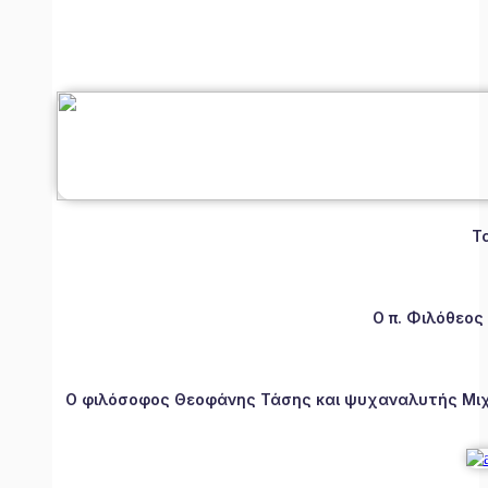
Τ
Ο π. Φιλόθεος
Ο φιλόσοφος Θεοφάνης Τάσης και ψυχαναλυτής Μιχάλ