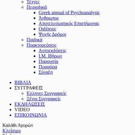
Τέχνες
Περιοδικά
Greek annual of Psychoanalysis
Άνθρωπος
Αποτελεσματικός Επιστήμονας
Οιδίπους
Ψυχής Δρόμοι
Παιδικά
Πρακτoρεύσεις
Αυτοεκδόσεις
Ι.Μ. Ιβήρων
Παρουσία
Πορφύρα
Σύναξη
ΒΙΒΛΙΑ
ΣΥΓΓΡΑΦΕΙΣ
Έλληνες Συγγραφείς
Ξένοι Συγγραφείς
ΕΚΔΗΛΩΣΕΙΣ
VIDEO
ΕΠΙΚΟΙΝΩΝΙΑ
Καλάθι Αγορών
Κλείσιμο