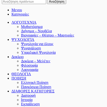
Αναζήτηση
Μενου
Κατηγορίες
ΛΟΓΟΤΕΧΝΙΑ
Μυθιστόρημα
Διήγημα – Νουβέλα
Βιογραφίες – Θέατρο – Μαρτυρίες
ΨΥΧΟΛΟΓΙΑ
Ψυχολογία για όλους
Ψυχανάλυση
Υπαρξιακή Ψυχολογία
Δοκίμιο
Δοκίμια – Μελέτες
Φιλοσοφία
Λαογραφία
ΘΕΟΛΟΓΙΑ
ΠΟΙΗΣΗ
Ελληνική Ποίηση
Παγκόσμια Ποίηση
ΔΙΑΦΟΡΕΣ ΚΑΤΗΓΟΡΙΕΣ
Διατροφή
Ιστορία
Εκπαίδευση