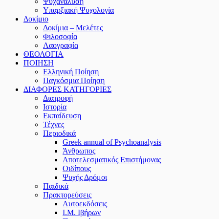
Ψυχανάλυση
Υπαρξιακή Ψυχολογία
Δοκίμιο
Δοκίμια – Μελέτες
Φιλοσοφία
Λαογραφία
ΘΕΟΛΟΓΙΑ
ΠΟΙΗΣΗ
Ελληνική Ποίηση
Παγκόσμια Ποίηση
ΔΙΑΦΟΡΕΣ ΚΑΤΗΓΟΡΙΕΣ
Διατροφή
Ιστορία
Εκπαίδευση
Τέχνες
Περιοδικά
Greek annual of Psychoanalysis
Άνθρωπος
Αποτελεσματικός Επιστήμονας
Οιδίπους
Ψυχής Δρόμοι
Παιδικά
Πρακτoρεύσεις
Αυτοεκδόσεις
Ι.Μ. Ιβήρων