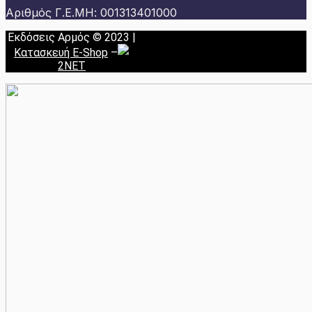
Αριθμός Γ.Ε.ΜΗ: 001313401000
Εκδόσεις Αρμός © 2023 |
Κατασκευή E-Shop
–
2NET