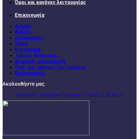
Όροι και κανόνες λειτουργίας
Επικοινωνία
Αρχική
Βιβλία
Εκδηλώσεις
Video
Η εταιρεία
Τρόποι πληρωμής
Ασφαλές περιβάλλον
Όροι και κανόνες λειτουργίας
Επικοινωνία
Ακολουθήστε μας:
Facebook
Instagram
Youtube
Tiktok
Twitter