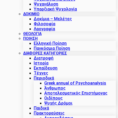
Ψυχανάλυση
Υπαρξιακή Ψυχολογία
ΔΟΚΊΜΙΟ
Δοκίμια – Μελέτες
Φιλοσοφία
Λαογραφία
ΘΕΟΛΟΓΙΑ
ΠΟΙΗΣΗ
Ελληνική Ποίηση
Παγκόσμια Ποίηση
ΔΙΑΦΟΡΕΣ ΚΑΤΗΓΟΡΙΕΣ
Διατροφή
Ιστορία
Εκπαίδευση
Τέχνες
Περιοδικά
Greek annual of Psychoanalysis
Άνθρωπος
Αποτελεσματικός Επιστήμονας
Οιδίπους
Ψυχής Δρόμοι
Παιδικά
Πρακτoρεύσεις