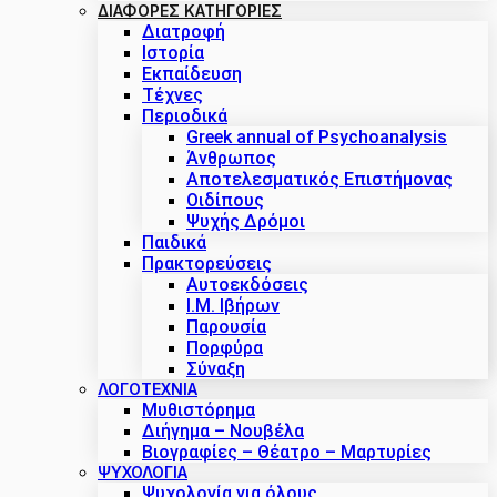
ΔΙΑΦΟΡΕΣ ΚΑΤΗΓΟΡΙΕΣ
Διατροφή
Ιστορία
Εκπαίδευση
Τέχνες
Περιοδικά
Greek annual of Psychoanalysis
Άνθρωπος
Αποτελεσματικός Επιστήμονας
Οιδίπους
Ψυχής Δρόμοι
Παιδικά
Πρακτoρεύσεις
Αυτοεκδόσεις
Ι.Μ. Ιβήρων
Παρουσία
Πορφύρα
Σύναξη
ΛΟΓΟΤΕΧΝΙΑ
Μυθιστόρημα
Διήγημα – Νουβέλα
Βιογραφίες – Θέατρο – Μαρτυρίες
ΨΥΧΟΛΟΓΙΑ
Ψυχολογία για όλους