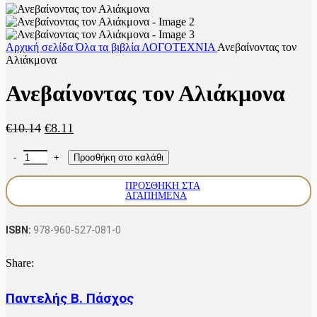
Αρχική σελίδα
Όλα τα βιβλία
ΛΟΓΟΤΕΧΝΙΑ
Ανεβαίνοντας τον
Αλιάκμονα
Ανεβαίνοντας τον Αλιάκμονα
Original
Η
€
10.14
€
8.11
price
τρέχουσα
Ανεβαίνοντας τον Αλιάκμονα ποσότητα
was:
τιμή
Προσθήκη στο καλάθι
€10.14.
είναι:
€8.11.
ΠΡΟΣΘΉΚΗ ΣΤΑ
ΑΓΑΠΗΜΈΝΑ
ISBN:
978-960-527-081-0
Share:
Παντελής Β. Πάσχος