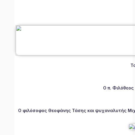
Τ
Ο π. Φιλόθεος
Ο φιλόσοφος Θεοφάνης Τάσης και ψυχαναλυτής Μιχάλ