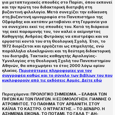
για μεταπτυχιακές σπουδές στο Παρίσι, όπου εκπονεί
και την πρώτη του διδακτορική διατριβή στη
βυζαντινή φιλολογία. Μετά συνεχίζει την ειδίκευση
στη βυζαντινή υμνογραφία στο Πανεπιστήμιο της
Οξφόρδης και κατόπιν μεταβαίνει στη Γερμανία για
να συνεχίσει εκεί τις σπουδές του. Κατά τη διάρκεια
της εκεί παραμονής του, τον καλεί ο αείμνηστος
Καθηγητής Ανδρέας Φυτράκης να επιστρέψει και να
εργαστεί κοντά του στη Θεολογική Σχολή. Έτσι, το
1972 διορίζεται και εργάζεται ως επιμελητής, ενώ
παράλληλα ολοκληρώνει και τη δεύτερη διδακτορική
του διατριβή. Τακτικός καθηγητής Αγιολογίας-
Υμνολογίας στη Θεολογική Σχολή του Πανεπιστημίου
Αθηνών, θα αποχωρήσει το έτος 2000 λόγω ορίου
ηλικίας.
Περισσότερες πληροφορίες για τον
συγγραφέα καθώς και το σύνολο των βιβλίων του που
κυκλοφορούν από τις εκδόσεις Αρμός. Δείτε εδώ
Περιεχόμενα: ΠΡΟΛΟΓΙΚΟ ΣΗΜΕΙΩΜΑ. – ΕΛΑΦΙΑ ΤΩΝ
ΠΗΓΩΝ ΚΑΙ ΤΩΝ ΠΛΗΓΩΝ. Η ΕΞΟΜΟΛΟΓΗΣΗ. ΓΙΑΝΝΗΣ Ο
ΑΤΡΟΜΗΤΟΣ. ΤΟ ΠΑΘΗΜΑ ΤΟΥ ΑΡΒΑΝΙΤΗ. ΣΤΟΥ
ΚΑΪΛΙΑ ΤΟ ΚΑΣΤΡΟ. Ο ΝΤΡΑΓΑΤΗΣ. – ΤΟ ΔΕΝΔΡΟ. Η
ΑΣΗΜΕΝΙΑ ΕΙΚΟΝΑ. ΤΟ ΠΟΤΑΜΙ. ΤΟ ΓΑΛΑ Τ’ ΑΗ-