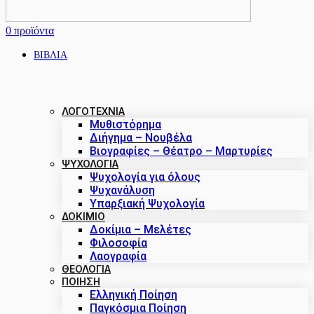
0
προϊόντα
ΒΙΒΛΙΑ
ΛΟΓΟΤΕΧΝΙΑ
Μυθιστόρημα
Διήγημα – Νουβέλα
Βιογραφίες – Θέατρο – Μαρτυρίες
ΨΥΧΟΛΟΓΙΑ
Ψυχολογία για όλους
Ψυχανάλυση
Υπαρξιακή Ψυχολογία
ΔΟΚΊΜΙΟ
Δοκίμια – Μελέτες
Φιλοσοφία
Λαογραφία
ΘΕΟΛΟΓΙΑ
ΠΟΙΗΣΗ
Ελληνική Ποίηση
Παγκόσμια Ποίηση