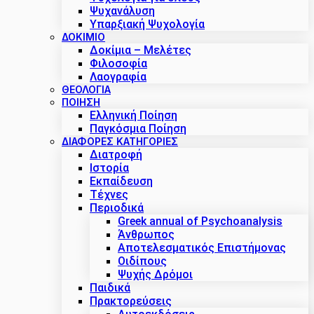
Ψυχανάλυση
Υπαρξιακή Ψυχολογία
ΔΟΚΊΜΙΟ
Δοκίμια – Μελέτες
Φιλοσοφία
Λαογραφία
ΘΕΟΛΟΓΙΑ
ΠΟΙΗΣΗ
Ελληνική Ποίηση
Παγκόσμια Ποίηση
ΔΙΑΦΟΡΕΣ ΚΑΤΗΓΟΡΙΕΣ
Διατροφή
Ιστορία
Εκπαίδευση
Τέχνες
Περιοδικά
Greek annual of Psychoanalysis
Άνθρωπος
Αποτελεσματικός Επιστήμονας
Οιδίπους
Ψυχής Δρόμοι
Παιδικά
Πρακτoρεύσεις