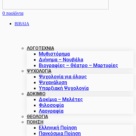
0
προϊόντα
ΒΙΒΛΙΑ
ΛΟΓΟΤΕΧΝΙΑ
Μυθιστόρημα
Διήγημα – Νουβέλα
Βιογραφίες – Θέατρο – Μαρτυρίες
ΨΥΧΟΛΟΓΙΑ
Ψυχολογία για όλους
Ψυχανάλυση
Υπαρξιακή Ψυχολογία
ΔΟΚΊΜΙΟ
Δοκίμια – Μελέτες
Φιλοσοφία
Λαογραφία
ΘΕΟΛΟΓΙΑ
ΠΟΙΗΣΗ
Ελληνική Ποίηση
Παγκόσμια Ποίηση