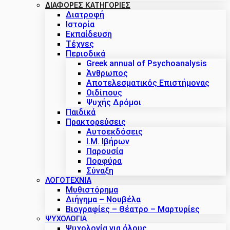
ΔΙΑΦΟΡΕΣ ΚΑΤΗΓΟΡΙΕΣ
Διατροφή
Ιστορία
Εκπαίδευση
Τέχνες
Περιοδικά
Greek annual of Psychoanalysis
Άνθρωπος
Αποτελεσματικός Επιστήμονας
Οιδίπους
Ψυχής Δρόμοι
Παιδικά
Πρακτoρεύσεις
Αυτοεκδόσεις
Ι.Μ. Ιβήρων
Παρουσία
Πορφύρα
Σύναξη
ΛΟΓΟΤΕΧΝΙΑ
Μυθιστόρημα
Διήγημα – Νουβέλα
Βιογραφίες – Θέατρο – Μαρτυρίες
ΨΥΧΟΛΟΓΙΑ
Ψυχολογία για όλους