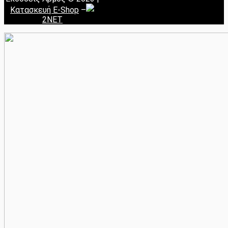
Κατασκευή E-Shop
–
2NET