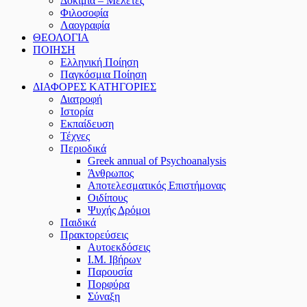
Δοκίμια – Μελέτες
Φιλοσοφία
Λαογραφία
ΘΕΟΛΟΓΙΑ
ΠΟΙΗΣΗ
Ελληνική Ποίηση
Παγκόσμια Ποίηση
ΔΙΑΦΟΡΕΣ ΚΑΤΗΓΟΡΙΕΣ
Διατροφή
Ιστορία
Εκπαίδευση
Τέχνες
Περιοδικά
Greek annual of Psychoanalysis
Άνθρωπος
Αποτελεσματικός Επιστήμονας
Οιδίπους
Ψυχής Δρόμοι
Παιδικά
Πρακτoρεύσεις
Αυτοεκδόσεις
Ι.Μ. Ιβήρων
Παρουσία
Πορφύρα
Σύναξη