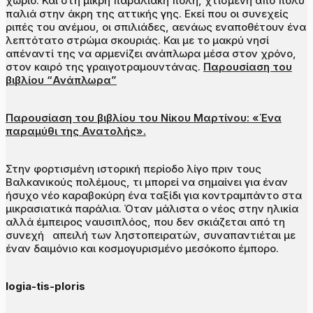
χωριό. Και στη μικρή παραλιακή πόλη, χτισμένη από πολύ
παλιά στην άκρη της αττικής γης. Εκεί που οι συνεχείς
ριπές του ανέμου, οι σπιλιάδες, αενάως εναποθέτουν ένα
λεπτότατο στρώμα σκουριάς. Και με το μακρύ νησί
απέναντί της να αρμενίζει ανάπλωρα μέσα στον χρόνο,
στον καιρό της γραιγοτραμουντάνας.
Παρουσίαση του
βιβλίου “Ανάπλωρα”
Παρουσίαση του βιβλίου του Νίκου Μαρτίνου: «Ένα
παραμύθι της Ανατολής».
Στην φορτισμένη ιστορική περίοδο λίγο πριν τους
Βαλκανικούς πολέμους, τι μπορεί να σημαίνει για έναν
ήσυχο νέο καραβοκύρη ένα ταξίδι για κοντραμπάντο στα
μικρασιατικά παράλια. Όταν μάλιστα ο νέος στην ηλικία
αλλά έμπειρος ναυσιπλόος, που δεν σκιάζεται από τη
συνεχή απειλή των ληστοπειρατών, συναπαντιέται με
έναν δαιμόνιο και κοσμογυρισμένο μεσόκοπο έμπορο.
logia-tis-ploris