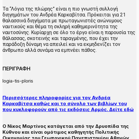
Τα “Λόγια της πλώρης” είναι η πιο γνωστή συλλογή
διηγημάτων του Ανδρέα Καρκαβίτσα. Πρόκειται για 21
θαλασσινά διηγήματα με πρωταγωνιστές ανώνυμους
ναυτικούς και θέμα τη σκληρή καθημερινότητα της
ναυτοσύνης. Κυρίαρχη σε όλο το έργο είναι η παρουσία της
θάλασσας, σκοτεινής και ταραγμένης, που έχει την
παράδοξη δύναμη να απειλεί και να εκμηδενίζει τον
άνθρωπο αλλά συνάμα να εμπνέει πάθος.
ΠΕΡΙΓΡΑΦΗ
logia-tis-ploris
Περισσότερες πληροφορίες για τον Ανδρέα
Καρκαβίτσα καθώς και το σύνολο των βιβλίων του
που κυκλοφορούν από τις εκδόσεις Αρμός. Δείτε εδώ
Ο Νίκος Μαρτίνος κατάγεται από την Δρυοπίδα της
Κύθνου και είναι ομότιμος καθηγητής Πολιτικής
Οικονομίας του Γεωπονικού Πανεπιστημίου Αθηνών.