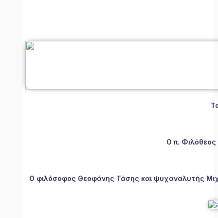
Τ
Ο π. Φιλόθεος
Ο φιλόσοφος Θεοφάνης Τάσης και ψυχαναλυτής Μιχάλ