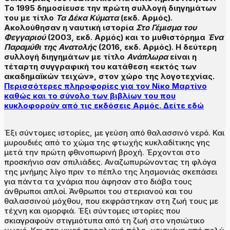
Το 1995 δημοσίευσε την πρώτη συλλογή διηγημάτων
του με τίτλο
Τα Δέκα Κύματα
(εκδ. Αρμός).
Ακολούθησαν η ναυτική ιστορία
Στο Γέμισμα του
Φεγγαριού
(2003, εκδ. Αρμός) και το μυθιστόρημα
Ένα
Παραμύθι της Ανατολής
(2016, εκδ. Αρμός). Η δεύτερη
συλλογή διηγημάτων με τίτλο
Ανάπλωρα
είναι η
τέταρτη συγγραφική του κατάθεση «εκτός των
ακαδημαϊκών τειχών», στον χώρο της λογοτεχνίας.
Περισσότερες πληροφορίες για τον Νίκο Μαρτίνο
καθώς και το σύνολο των βιβλίων του που
κυκλοφορούν από τις εκδόσεις Αρμός. Δείτε εδώ
Έξι σύντομες ιστορίες, με γεύση από θαλασσινό νερό. Και
μυρουδιές από το χώμα της φτωχής κυκλαδίτικης γης
μετά την πρώτη φθινοπωρινή βροχή. Έρχονται στο
προσκήνιο σαν σπιλιάδες. Αναζωπυρώνοντας τη φλόγα
της μνήμης λίγο πριν το πέπλο της λησμονιάς σκεπάσει
για πάντα τα χνάρια που άφησαν στο διάβα τους
άνθρωποι απλοί. Άνθρωποι του στεριανού και του
θαλασσινού μόχθου, που εκφράστηκαν στη ζωή τους με
τέχνη και ομορφιά. Έξι σύντομες ιστορίες που
σκιαγραφούν στιγμιότυπα από τη ζωή στο νησιώτικο