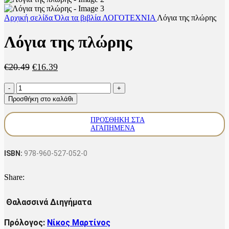
Αρχική σελίδα
Όλα τα βιβλία
ΛΟΓΟΤΕΧΝΙΑ
Λόγια της πλώρης
Λόγια της πλώρης
Original
Η
€
20.49
€
16.39
price
τρέχουσα
Λόγια
was:
τιμή
της
€20.49.
είναι:
Προσθήκη στο καλάθι
πλώρης
€16.39.
ποσότητα
ΠΡΟΣΘΉΚΗ ΣΤΑ
ΑΓΑΠΗΜΈΝΑ
ISBN:
978-960-527-052-0
Share:
Θαλασσινά Διηγήματα
Πρόλογος:
Νίκος Μαρτίνος