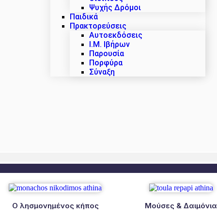
Ψυχής Δρόμοι
Παιδικά
Πρακτoρεύσεις
Αυτοεκδόσεις
Ι.Μ. Ιβήρων
Παρουσία
Πορφύρα
Σύναξη
Ο λησμονημένος κήπος
Μούσες & Δαιμόνι