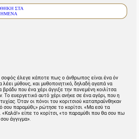
ΘΉΚΗ ΣΤΑ
ΠΗΜΈΝΑ
 σοφός έλεγε κάποτε πως ο άνθρωπος είναι ένα όν
α λέει μύθους, και μυθοποιητικό, δηλαδή αγαπά να
α βράδυ που ένα χέρι άγγιξε την πονεμένη κοιλίτσα
. Το ευεργετικό αυτό χέρι ανήκε σε ένα αγόρι, που η
τυχίας. Όταν οι πόνοι του κοριτσιού καταπραΰνθηκαν
ό σου παραμύθι;» ρώτησε το κορίτσι. «Μα εσύ τα
 «Καλά!» είπε το κορίτσι, «το παραμύθι που θα σου πω
σου άγγιγμα».