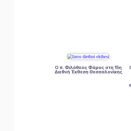
Ο π. Φιλόθεος Φάρος στη 15η
Διεθνή Έκθεση Θεσσαλονίκης