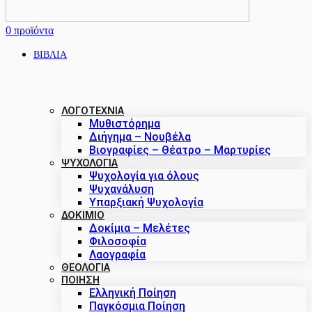
0
προϊόντα
ΒΙΒΛΙΑ
ΛΟΓΟΤΕΧΝΙΑ
Μυθιστόρημα
Διήγημα – Νουβέλα
Βιογραφίες – Θέατρο – Μαρτυρίες
ΨΥΧΟΛΟΓΙΑ
Ψυχολογία για όλους
Ψυχανάλυση
Υπαρξιακή Ψυχολογία
ΔΟΚΊΜΙΟ
Δοκίμια – Μελέτες
Φιλοσοφία
Λαογραφία
ΘΕΟΛΟΓΙΑ
ΠΟΙΗΣΗ
Ελληνική Ποίηση
Παγκόσμια Ποίηση