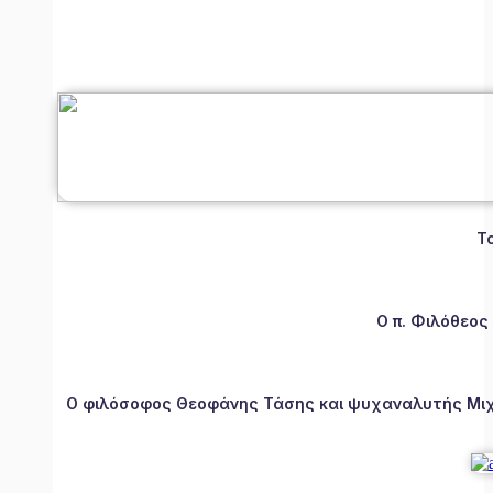
Τ
Ο π. Φιλόθεος
Ο φιλόσοφος Θεοφάνης Τάσης και ψυχαναλυτής Μιχάλ