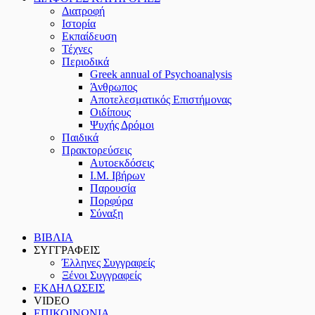
Διατροφή
Ιστορία
Εκπαίδευση
Τέχνες
Περιοδικά
Greek annual of Psychoanalysis
Άνθρωπος
Αποτελεσματικός Επιστήμονας
Οιδίπους
Ψυχής Δρόμοι
Παιδικά
Πρακτoρεύσεις
Αυτοεκδόσεις
Ι.Μ. Ιβήρων
Παρουσία
Πορφύρα
Σύναξη
ΒΙΒΛΙΑ
ΣΥΓΓΡΑΦΕΙΣ
Έλληνες Συγγραφείς
Ξένοι Συγγραφείς
ΕΚΔΗΛΩΣΕΙΣ
VIDEO
ΕΠΙΚΟΙΝΩΝΙΑ