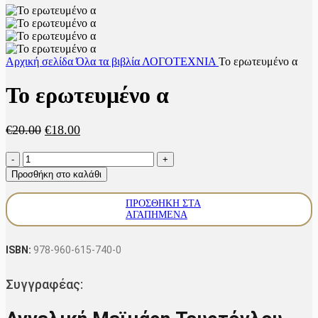
Αρχική σελίδα
Όλα τα βιβλία
ΛΟΓΟΤΕΧΝΙΑ
Το ερωτευμένο α
Το ερωτευμένο α
Original
Η
€
20.00
€
18.00
price
τρέχουσα
Το
was:
τιμή
ερωτευμένο
€20.00.
είναι:
Προσθήκη στο καλάθι
α
€18.00.
ποσότητα
ΠΡΟΣΘΉΚΗ ΣΤΑ
ΑΓΑΠΗΜΈΝΑ
ISBN:
978-960-615-740-0
Συγγραφέας: