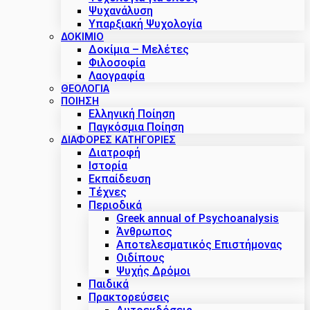
Ψυχανάλυση
Υπαρξιακή Ψυχολογία
ΔΟΚΊΜΙΟ
Δοκίμια – Μελέτες
Φιλοσοφία
Λαογραφία
ΘΕΟΛΟΓΙΑ
ΠΟΙΗΣΗ
Ελληνική Ποίηση
Παγκόσμια Ποίηση
ΔΙΑΦΟΡΕΣ ΚΑΤΗΓΟΡΙΕΣ
Διατροφή
Ιστορία
Εκπαίδευση
Τέχνες
Περιοδικά
Greek annual of Psychoanalysis
Άνθρωπος
Αποτελεσματικός Επιστήμονας
Οιδίπους
Ψυχής Δρόμοι
Παιδικά
Πρακτoρεύσεις