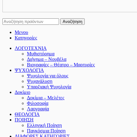
Αναζήτηση
Μενου
Κατηγορίες
ΛΟΓΟΤΕΧΝΙΑ
Μυθιστόρημα
Διήγημα – Νουβέλα
Βιογραφίες – Θέατρο – Μαρτυρίες
ΨΥΧΟΛΟΓΙΑ
Ψυχολογία για όλους
Ψυχανάλυση
Υπαρξιακή Ψυχολογία
Δοκίμιο
Δοκίμια – Μελέτες
Φιλοσοφία
Λαογραφία
ΘΕΟΛΟΓΙΑ
ΠΟΙΗΣΗ
Ελληνική Ποίηση
Παγκόσμια Ποίηση
ΔΙΑΦΟΡΕΣ ΚΑΤΗΓΟΡΙΕΣ