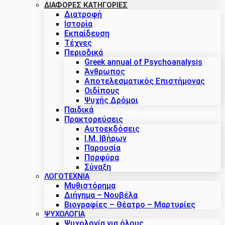
ΔΙΑΦΟΡΕΣ ΚΑΤΗΓΟΡΙΕΣ
Διατροφή
Ιστορία
Εκπαίδευση
Τέχνες
Περιοδικά
Greek annual of Psychoanalysis
Άνθρωπος
Αποτελεσματικός Επιστήμονας
Οιδίπους
Ψυχής Δρόμοι
Παιδικά
Πρακτoρεύσεις
Αυτοεκδόσεις
Ι.Μ. Ιβήρων
Παρουσία
Πορφύρα
Σύναξη
ΛΟΓΟΤΕΧΝΙΑ
Μυθιστόρημα
Διήγημα – Νουβέλα
Βιογραφίες – Θέατρο – Μαρτυρίες
ΨΥΧΟΛΟΓΙΑ
Ψυχολογία για όλους