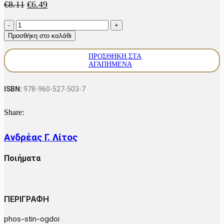
Original
Η
€
8.11
€
6.49
price
τρέχουσα
Φως
was:
τιμή
στην
€8.11.
είναι:
Προσθήκη στο καλάθι
ογδόη
€6.49.
ποσότητα
ΠΡΟΣΘΉΚΗ ΣΤΑ
ΑΓΑΠΗΜΈΝΑ
ISBN:
978-960-527-503-7
Share:
Ανδρέας Γ. Λίτος
Ποιήματα
ΠΕΡΙΓΡΑΦΗ
phos-stin-ogdoi