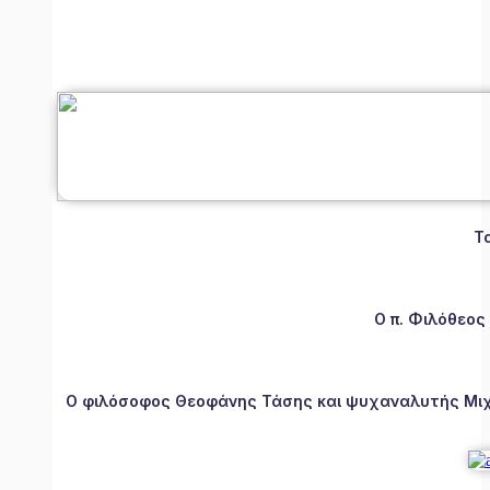
Τ
Ο π. Φιλόθεος
Ο φιλόσοφος Θεοφάνης Τάσης και ψυχαναλυτής Μιχάλ