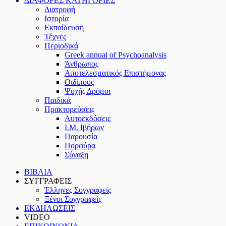
ΔΙΑΦΟΡΕΣ ΚΑΤΗΓΟΡΙΕΣ
Διατροφή
Ιστορία
Εκπαίδευση
Τέχνες
Περιοδικά
Greek annual of Psychoanalysis
Άνθρωπος
Αποτελεσματικός Επιστήμονας
Οιδίπους
Ψυχής Δρόμοι
Παιδικά
Πρακτoρεύσεις
Αυτοεκδόσεις
Ι.Μ. Ιβήρων
Παρουσία
Πορφύρα
Σύναξη
ΒΙΒΛΙΑ
ΣΥΓΓΡΑΦΕΙΣ
Έλληνες Συγγραφείς
Ξένοι Συγγραφείς
ΕΚΔΗΛΩΣΕΙΣ
VIDEO