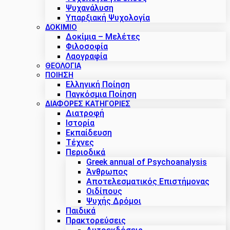
Ψυχανάλυση
Υπαρξιακή Ψυχολογία
ΔΟΚΊΜΙΟ
Δοκίμια – Μελέτες
Φιλοσοφία
Λαογραφία
ΘΕΟΛΟΓΙΑ
ΠΟΙΗΣΗ
Ελληνική Ποίηση
Παγκόσμια Ποίηση
ΔΙΑΦΟΡΕΣ ΚΑΤΗΓΟΡΙΕΣ
Διατροφή
Ιστορία
Εκπαίδευση
Τέχνες
Περιοδικά
Greek annual of Psychoanalysis
Άνθρωπος
Αποτελεσματικός Επιστήμονας
Οιδίπους
Ψυχής Δρόμοι
Παιδικά
Πρακτoρεύσεις