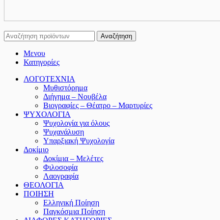
Αναζήτηση
Μενου
Κατηγορίες
ΛΟΓΟΤΕΧΝΙΑ
Μυθιστόρημα
Διήγημα – Νουβέλα
Βιογραφίες – Θέατρο – Μαρτυρίες
ΨΥΧΟΛΟΓΙΑ
Ψυχολογία για όλους
Ψυχανάλυση
Υπαρξιακή Ψυχολογία
Δοκίμιο
Δοκίμια – Μελέτες
Φιλοσοφία
Λαογραφία
ΘΕΟΛΟΓΙΑ
ΠΟΙΗΣΗ
Ελληνική Ποίηση
Παγκόσμια Ποίηση