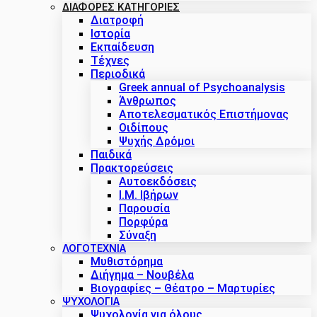
ΔΙΑΦΟΡΕΣ ΚΑΤΗΓΟΡΙΕΣ
Διατροφή
Ιστορία
Εκπαίδευση
Τέχνες
Περιοδικά
Greek annual of Psychoanalysis
Άνθρωπος
Αποτελεσματικός Επιστήμονας
Οιδίπους
Ψυχής Δρόμοι
Παιδικά
Πρακτoρεύσεις
Αυτοεκδόσεις
Ι.Μ. Ιβήρων
Παρουσία
Πορφύρα
Σύναξη
ΛΟΓΟΤΕΧΝΙΑ
Μυθιστόρημα
Διήγημα – Νουβέλα
Βιογραφίες – Θέατρο – Μαρτυρίες
ΨΥΧΟΛΟΓΙΑ
Ψυχολογία για όλους