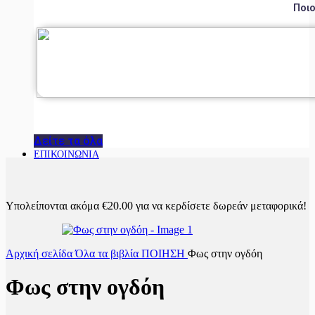
Ποιο
Δείτε τα όλα
ΕΠΙΚΟΙΝΩΝΙΑ
Υπολείπονται ακόμα
€
20.00
για να κερδίσετε δωρεάν μεταφορικά!
Αρχική σελίδα
Όλα τα βιβλία
ΠΟΙΗΣΗ
Φως στην ογδόη
Φως στην ογδόη