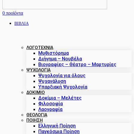
0
προϊόντα
ΒΙΒΛΙΑ
ΛΟΓΟΤΕΧΝΙΑ
Μυθιστόρημα
Διήγημα – Νουβέλα
Βιογραφίες – Θέατρο – Μαρτυρίες
ΨΥΧΟΛΟΓΙΑ
Ψυχολογία για όλους
Ψυχανάλυση
Υπαρξιακή Ψυχολογία
ΔΟΚΊΜΙΟ
Δοκίμια – Μελέτες
Φιλοσοφία
Λαογραφία
ΘΕΟΛΟΓΙΑ
ΠΟΙΗΣΗ
Ελληνική Ποίηση
Παγκόσμια Ποίηση