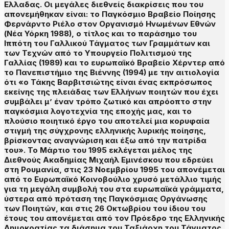
Ελλαδας. Οι μεγάλες διεθνείς διακρίσεις που του
απονεμήθηκαν είναι: το Παγκόσμιο Βραβείο Ποίησης
Φερνάρντο Ριέλο στον Οργανισμό Ηνωμένων Εθνών
(Νέα Υόρκη 1988), ο τίτλος και το παράσημο του
Ιππότη του Γαλλικού Τάγματος των Γραμμάτων και
των Τεχνών από το Υπουργείο Πολιτισμού της
Γαλλίας (1989) και το ευρωπαϊκό Βραβείο Χέρντερ από
το Πανεπιστήμιο της Βιέννης (1994) με την αιτιολογία
ότι «ο Τάκης Βαρβιτσιώτης είναι ένας εκπρόσωπος
εκείνης της πλειάδας των Ελλήνων ποιητών που έχει
συμβάλει μ’ έναν τρόπο ζωτικό και απρόοπτο στην
παγκόσμια λογοτεχνία της εποχής μας, και το
πλούσιο ποιητικό έργο του αποτελεί μια κορυφαία
στιγμή της σύγχρονης ελληνικής λυρικής ποίησης,
βρίσκοντας αναγνώριση και έξω από την πατρίδα
του». Το Μάρτιο του 1995 εκλέγεται μέλος της
Διεθνούς Ακαδημίας Μιχαήλ Εμινέσκου που εδρεύει
στη Ρουμανία, στις 23 Νοεμβρίου 1995 του απονέμεται
από το Ευρωπαϊκό Κοινοβούλιο χρυσό μετάλλιο τιμής
για τη μεγάλη συμβολή του στα ευρωπαϊκά γράμματα,
ύστερα από πρόταση της Παγκόσμιας Οργάνωσης
των Ποιητών, και στις 26 Οκτωβρίου του ίδιου του
έτους του απονέμεται από τον Πρόεδρο της Ελληνικής
Δημοκρατίας τα διάσημα του Ταξιάρχη του Τάγματος