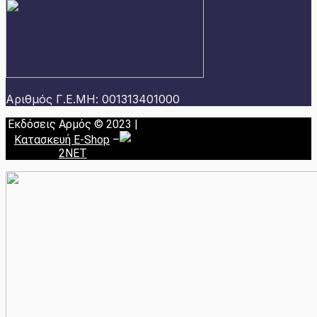
Αριθμός Γ.Ε.ΜΗ: 001313401000
Εκδόσεις Αρμός © 2023 |
Κατασκευή E-Shop
–
2NET