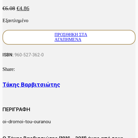
Original
Η
€
6.08
€
4.86
price
τρέχουσα
Εξαντλημένο
was:
τιμή
€6.08.
είναι:
€4.86.
ΠΡΟΣΘΉΚΗ ΣΤΑ
ΑΓΑΠΗΜΈΝΑ
ISBN:
960-527-362-0
Share:
Τάκης Βαρβιτσιώτης
ΠΕΡΙΓΡΑΦΗ
oi-dromoi-tou-ouranou