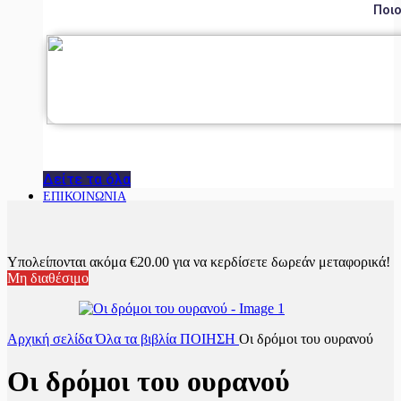
Ποιο
Δείτε τα όλα
ΕΠΙΚΟΙΝΩΝΙΑ
Υπολείπονται ακόμα
€
20.00
για να κερδίσετε δωρεάν μεταφορικά!
Μη διαθέσιμο
Αρχική σελίδα
Όλα τα βιβλία
ΠΟΙΗΣΗ
Οι δρόμοι του ουρανού
Οι δρόμοι του ουρανού