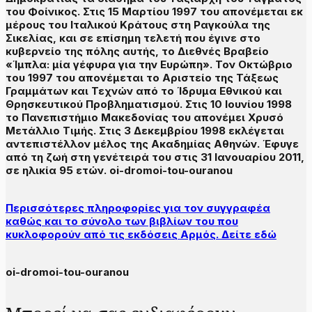
του Φοίνικος. Στις 15 Μαρτίου 1997 του απονέμεται εκ
μέρους του Ιταλικού Κράτους στη Ραγκούλα της
Σικελίας, και σε επίσημη τελετή που έγινε στο
κυβερνείο της πόλης αυτής, το Διεθνές Βραβείο
«Ίμπλα: μία γέφυρα για την Ευρώπη». Τον Οκτώβριο
του 1997 του απονέμεται το Αριστείο της Τάξεως
Γραμμάτων και Τεχνών από το Ίδρυμα Εθνικού και
Θρησκευτικού Προβληματισμού. Στις 10 Ιουνίου 1998
το Πανεπιστήμιο Μακεδονίας του απονέμει Χρυσό
Μετάλλιο Τιμής. Στις 3 Δεκεμβρίου 1998 εκλέγεται
αντεπιστέλλον μέλος της Ακαδημίας Αθηνών. Έφυγε
από τη ζωή στη γενέτειρά του στις 31 Ιανουαρίου 2011,
σε ηλικία 95 ετών. oi-dromoi-tou-ouranou
Περισσότερες πληροφορίες για τον συγγραφέα
καθώς και το σύνολο των βιβλίων του που
κυκλοφορούν από τις εκδόσεις Αρμός. Δείτε εδώ
oi-dromoi-tou-ouranou