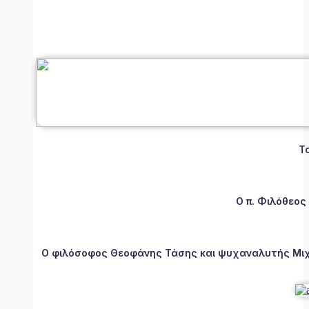
Τ
Ο π. Φιλόθεος
Ο φιλόσοφος Θεοφάνης Τάσης και ψυχαναλυτής Μιχάλ