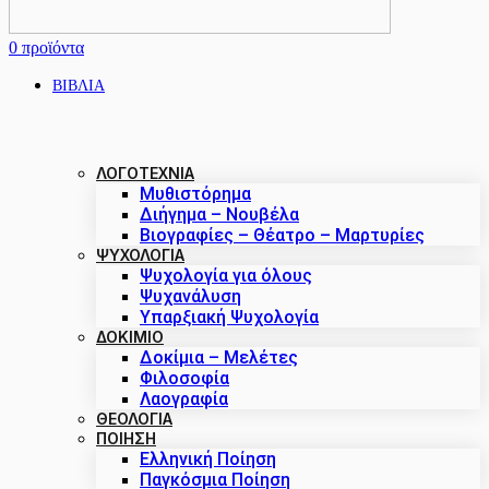
0
προϊόντα
ΒΙΒΛΙΑ
ΛΟΓΟΤΕΧΝΙΑ
Μυθιστόρημα
Διήγημα – Νουβέλα
Βιογραφίες – Θέατρο – Μαρτυρίες
ΨΥΧΟΛΟΓΙΑ
Ψυχολογία για όλους
Ψυχανάλυση
Υπαρξιακή Ψυχολογία
ΔΟΚΊΜΙΟ
Δοκίμια – Μελέτες
Φιλοσοφία
Λαογραφία
ΘΕΟΛΟΓΙΑ
ΠΟΙΗΣΗ
Ελληνική Ποίηση
Παγκόσμια Ποίηση