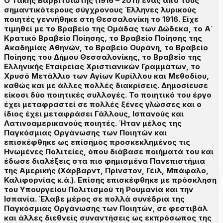
Ο Τάκης Βαρβιτσιώτης (1916 – 2011) ένας από τους
σημαντικότερους σύγχρονους Έλληνες λυρικούς
ποιητές γεννήθηκε στη Θεσσαλονίκη το 1916. Είχε
τιμηθεί με το Βραβείο της Ομάδας των Δώδεκα, το Α΄
Κρατικό Βραβείο Ποίησης, το Βραβείο Ποίησης της
Ακαδημίας Αθηνών, το Βραβείο Ουράνη, το Βραβείο
Ποίησης του Δήμου Θεσσαλονίκης, το Βραβείο της
Ελληνικής Εταιρείας Χριστιανικών Γραμμάτων, το
Χρυσό Μετάλλιο των Αγίων Κυρίλλου και Μεθοδίου,
καθώς και με άλλες πολλές διακρίσεις. Δημοσίευσε
είκοσι δύο ποιητικές συλλογές. Το ποιητικό του έργο
έχει μεταφραστεί σε πολλές ξένες γλώσσες και ο
ίδιος έχει μεταφράσει Γάλλους, Ισπανούς και
Λατινοαμερικανούς ποιητές. Ήταν μέλος της
Παγκόσμιας Οργάνωσης των Ποιητών και
επισκέφθηκε ως επίσημος προσκεκλημένος τις
Ηνωμένες Πολιτείες, όπου διάβασε ποιήματά του και
έδωσε διαλέξεις στα πιο φημισμένα Πανεπιστήμια
της Αμερικής (Χάρβαρντ, Πρίνστον, Γέιλ, Μπάφαλο,
Καλιφορνίας κ.ά.). Επίσης επισκέφθηκε με πρόσκληση
του Υπουργείου Πολιτισμού τη Ρουμανία και την
Ισπανία. Έλαβε μέρος σε πολλά συνέδρια της
Παγκόσμιας Οργάνωσης των Ποιητών, σε φεστιβάλ
και άλλες διεθνείς συναντήσεις ως εκπρόσωπος της