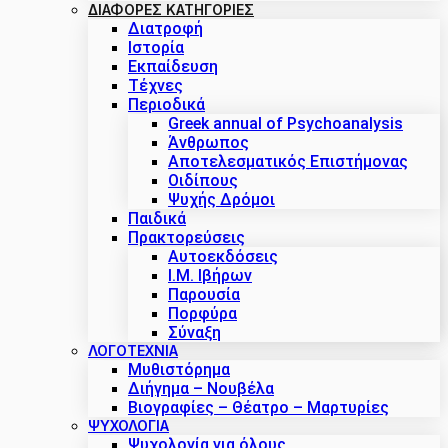
ΔΙΑΦΟΡΕΣ ΚΑΤΗΓΟΡΙΕΣ
Διατροφή
Ιστορία
Εκπαίδευση
Τέχνες
Περιοδικά
Greek annual of Psychoanalysis
Άνθρωπος
Αποτελεσματικός Επιστήμονας
Οιδίπους
Ψυχής Δρόμοι
Παιδικά
Πρακτoρεύσεις
Αυτοεκδόσεις
Ι.Μ. Ιβήρων
Παρουσία
Πορφύρα
Σύναξη
ΛΟΓΟΤΕΧΝΙΑ
Μυθιστόρημα
Διήγημα – Νουβέλα
Βιογραφίες – Θέατρο – Μαρτυρίες
ΨΥΧΟΛΟΓΙΑ
Ψυχολογία για όλους