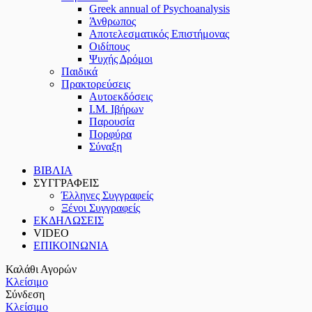
Greek annual of Psychoanalysis
Άνθρωπος
Αποτελεσματικός Επιστήμονας
Οιδίπους
Ψυχής Δρόμοι
Παιδικά
Πρακτoρεύσεις
Αυτοεκδόσεις
Ι.Μ. Ιβήρων
Παρουσία
Πορφύρα
Σύναξη
ΒΙΒΛΙΑ
ΣΥΓΓΡΑΦΕΙΣ
Έλληνες Συγγραφείς
Ξένοι Συγγραφείς
ΕΚΔΗΛΩΣΕΙΣ
VIDEO
ΕΠΙΚΟΙΝΩΝΙΑ
Καλάθι Αγορών
Κλείσιμο
Σύνδεση
Κλείσιμο