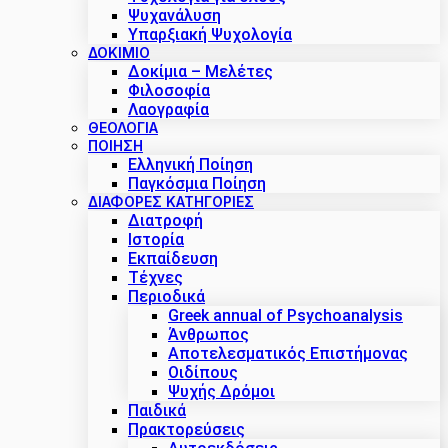
Ψυχανάλυση
Υπαρξιακή Ψυχολογία
ΔΟΚΊΜΙΟ
Δοκίμια – Μελέτες
Φιλοσοφία
Λαογραφία
ΘΕΟΛΟΓΙΑ
ΠΟΙΗΣΗ
Ελληνική Ποίηση
Παγκόσμια Ποίηση
ΔΙΑΦΟΡΕΣ ΚΑΤΗΓΟΡΙΕΣ
Διατροφή
Ιστορία
Εκπαίδευση
Τέχνες
Περιοδικά
Greek annual of Psychoanalysis
Άνθρωπος
Αποτελεσματικός Επιστήμονας
Οιδίπους
Ψυχής Δρόμοι
Παιδικά
Πρακτoρεύσεις