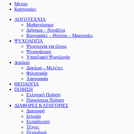
Μενου
Κατηγορίες
ΛΟΓΟΤΕΧΝΙΑ
Μυθιστόρημα
Διήγημα – Νουβέλα
Βιογραφίες – Θέατρο – Μαρτυρίες
ΨΥΧΟΛΟΓΙΑ
Ψυχολογία για όλους
Ψυχανάλυση
Υπαρξιακή Ψυχολογία
Δοκίμιο
Δοκίμια – Μελέτες
Φιλοσοφία
Λαογραφία
ΘΕΟΛΟΓΙΑ
ΠΟΙΗΣΗ
Ελληνική Ποίηση
Παγκόσμια Ποίηση
ΔΙΑΦΟΡΕΣ ΚΑΤΗΓΟΡΙΕΣ
Διατροφή
Ιστορία
Εκπαίδευση
Τέχνες
Περιοδικά