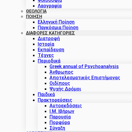
Φιλοσοφία
Λαογραφία
ΘΕΟΛΟΓΙΑ
ΠΟΙΗΣΗ
Ελληνική Ποίηση
Παγκόσμια Ποίηση
ΔΙΑΦΟΡΕΣ ΚΑΤΗΓΟΡΙΕΣ
Διατροφή
Ιστορία
Εκπαίδευση
Τέχνες
Περιοδικά
Greek annual of Psychoanalysis
Άνθρωπος
Αποτελεσματικός Επιστήμονας
Οιδίπους
Ψυχής Δρόμοι
Παιδικά
Πρακτoρεύσεις
Αυτοεκδόσεις
Ι.Μ. Ιβήρων
Παρουσία
Πορφύρα
Σύναξη