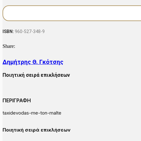
€7.09.
είναι:
Μάλτε
€5.67.
ποσότητα
ISBN:
960-527-348-9
Share:
Δημήτρης Θ. Γκότσης
Ποιητική σειρά επικλήσεων
ΠΕΡΙΓΡΑΦΗ
taxidevodas-me-ton-malte
Ποιητική σειρά επικλήσεων