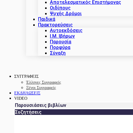
Αποτελεσματικός Επιστήμονας
Οιδίπους
Ψυχής Δρόμοι
Παιδικά
Πρακτoρεύσεις
Αυτοεκδόσεις
Ι.Μ. Ιβήρων
Παρουσία
Πορφύρα
Σύναξη
ΣΥΓΓΡΑΦΕΙΣ
Έλληνες Συγγραφείς
Ξένοι Συγγραφείς
ΕΚΔΗΛΩΣΕΙΣ
VIDEO
Παρουσιάσεις βιβλίων
Συζητήσεις