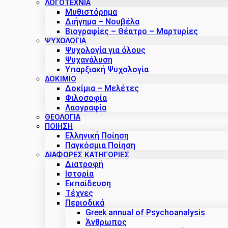
ΛΟΓΟΤΕΧΝΙΑ
Μυθιστόρημα
Διήγημα – Νουβέλα
Βιογραφίες – Θέατρο – Μαρτυρίες
ΨΥΧΟΛΟΓΙΑ
Ψυχολογία για όλους
Ψυχανάλυση
Υπαρξιακή Ψυχολογία
ΔΟΚΊΜΙΟ
Δοκίμια – Μελέτες
Φιλοσοφία
Λαογραφία
ΘΕΟΛΟΓΙΑ
ΠΟΙΗΣΗ
Ελληνική Ποίηση
Παγκόσμια Ποίηση
ΔΙΑΦΟΡΕΣ ΚΑΤΗΓΟΡΙΕΣ
Διατροφή
Ιστορία
Εκπαίδευση
Τέχνες
Περιοδικά
Greek annual of Psychoanalysis
Άνθρωπος