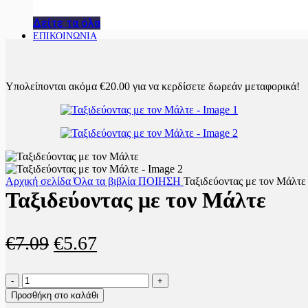
Δείτε τα όλα
ΕΠΙΚΟΙΝΩΝΙΑ
Υπολείπονται ακόμα
€
20.00
για να κερδίσετε δωρεάν μεταφορικά!
Αρχική σελίδα
Όλα τα βιβλία
ΠΟΙΗΣΗ
Ταξιδεύοντας με τον Μάλτε
Ταξιδεύοντας με τον Μάλτε
Original
Η
€
7.09
€
5.67
price
τρέχουσα
Ταξιδεύοντας
was:
τιμή
με
Προσθήκη στο καλάθι
τον