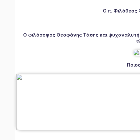
Ο π. Φιλόθεος
Ο φιλόσοφος Θεοφάνης Τάσης και ψυχαναλυτής 
ε
Ποιος