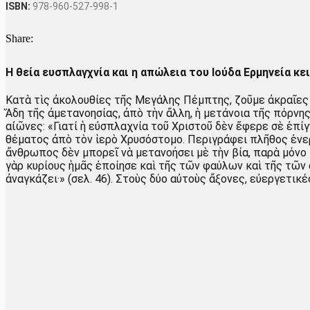
ISBN:
978-960-527-998-1
Share:
Η θεία ευσπλαγχνία και η απώλεια του Ιούδα Ερμηνεία κ
Κατὰ τὶς ἀκολουθίες τῆς Μεγάλης Πέμπτης, ζοῦμε ἀκραῖες 
Ἅδη τῆς ἀμετανοησίας, ἀπὸ τὴν ἄλλη, ἡ μετάνοια τῆς πόρν
αἰῶνες: «Γιατί ἡ εὐσπλαχνία τοῦ Χριστοῦ δὲν ἔφερε σὲ ἐπ
θέματος ἀπὸ τὸν ἱερὸ Χρυσόστομο. Περιγράφει πλῆθος ἐνεργ
ἄνθρωπος δὲν μπορεῖ νὰ μετανοήσει μὲ τὴν βία, παρὰ μόνο 
γὰρ κυρίους ἡμᾶς ἐποίησε καὶ τῆς τῶν φαύλων καὶ τῆς τῶν 
ἀναγκάζει·» (σελ. 46). Στοὺς δύο αὐτοὺς ἄξονες, εὐεργετικ