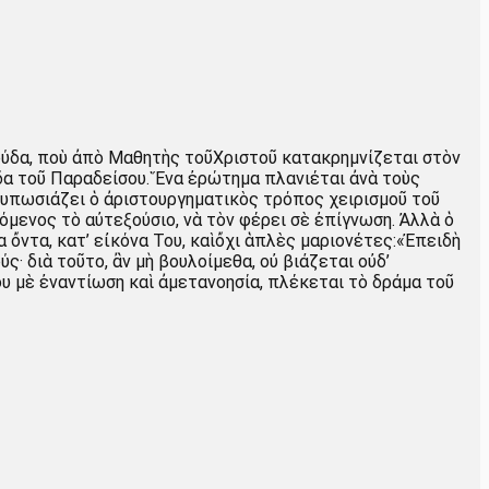
Ἰούδα, ποὺ ἀπὸ Μαθητὴς τοῦΧριστοῦ κατακρημνίζεται στὸν
δα τοῦ Παραδείσου. Ἕνα ἐρώτημα πλανιέται ἀνὰ τοὺς
ντυπωσιάζει ὁ ἀριστουργηματικὸς τρόπος χειρισμοῦ τοῦ
όμενος τὸ αὐτεξούσιο, νὰ τὸν φέρει σὲ ἐπίγνωση. Ἀλλὰ ὁ
 ὄντα, κατ’ εἰκόνα Του, καὶὄχι ἁπλὲς μαριονέτες:«Ἐπειδὴ
· διὰ τοῦτο, ἂν μὴ βουλοίμεθα, οὐ βιάζεται οὐδ’
ου μὲ ἐναντίωση καὶ ἀμετανοησία, πλέκεται τὸ δράμα τοῦ