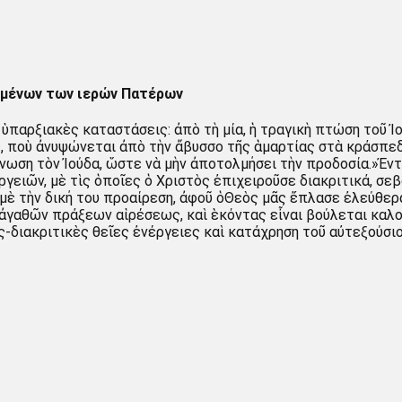
ειμένων των ιερών Πατέρων
ὑπαρξιακὲς καταστάσεις: ἀπὸ τὴ μία, ἡ τραγικὴ πτώση τοῦ 
ης, ποὺ ἀνυψώνεται ἀπὸ τὴν ἄβυσσο τῆς ἁμαρτίας στὰ κράσπε
ίγνωση τὸν Ἰούδα, ὥστε νὰ μὴν ἀποτολμήσει τὴν προδοσία.»Ἐ
ειῶν, μὲ τὶς ὁποῖες ὁ Χριστὸς ἐπιχειροῦσε διακριτικά, σεβ
μὲ τὴν δική του προαίρεση, ἀφοῦ ὁΘεὸς μᾶς ἔπλασε ἐλεύθερα
ἀγαθῶν πράξεων αἱρέσεως, καὶ ἑκόντας εἶναι βούλεται καλούς
ές-διακριτικὲς θεῖες ἐνέργειες καὶ κατάχρηση τοῦ αὐτεξούσι