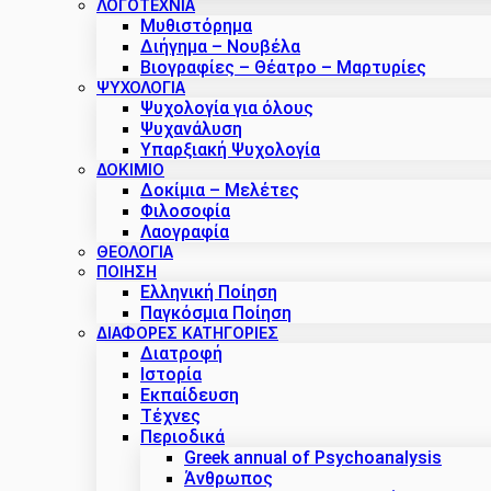
ΛΟΓΟΤΕΧΝΙΑ
Μυθιστόρημα
Διήγημα – Νουβέλα
Βιογραφίες – Θέατρο – Μαρτυρίες
ΨΥΧΟΛΟΓΙΑ
Ψυχολογία για όλους
Ψυχανάλυση
Υπαρξιακή Ψυχολογία
ΔΟΚΊΜΙΟ
Δοκίμια – Μελέτες
Φιλοσοφία
Λαογραφία
ΘΕΟΛΟΓΙΑ
ΠΟΙΗΣΗ
Ελληνική Ποίηση
Παγκόσμια Ποίηση
ΔΙΑΦΟΡΕΣ ΚΑΤΗΓΟΡΙΕΣ
Διατροφή
Ιστορία
Εκπαίδευση
Τέχνες
Περιοδικά
Greek annual of Psychoanalysis
Άνθρωπος