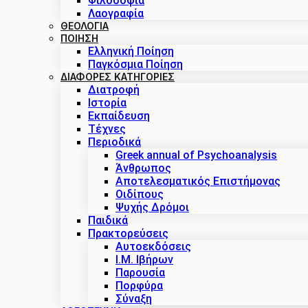
Φιλοσοφία
Λαογραφία
ΘΕΟΛΟΓΙΑ
ΠΟΙΗΣΗ
Ελληνική Ποίηση
Παγκόσμια Ποίηση
ΔΙΑΦΟΡΕΣ ΚΑΤΗΓΟΡΙΕΣ
Διατροφή
Ιστορία
Εκπαίδευση
Τέχνες
Περιοδικά
Greek annual of Psychoanalysis
Άνθρωπος
Αποτελεσματικός Επιστήμονας
Οιδίπους
Ψυχής Δρόμοι
Παιδικά
Πρακτoρεύσεις
Αυτοεκδόσεις
Ι.Μ. Ιβήρων
Παρουσία
Πορφύρα
Σύναξη