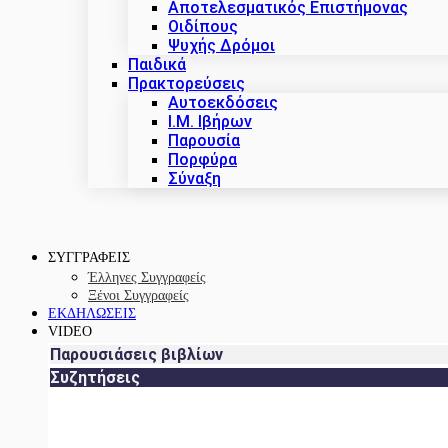
Αποτελεσματικός Επιστήμονας
Οιδίπους
Ψυχής Δρόμοι
Παιδικά
Πρακτoρεύσεις
Αυτοεκδόσεις
Ι.Μ. Ιβήρων
Παρουσία
Πορφύρα
Σύναξη
ΣΥΓΓΡΑΦΕΙΣ
Έλληνες Συγγραφείς
Ξένοι Συγγραφείς
ΕΚΔΗΛΩΣΕΙΣ
VIDEO
Παρουσιάσεις βιβλίων
Συζητήσεις