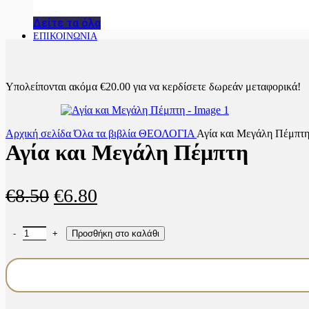
Δείτε τα όλα
ΕΠΙΚΟΙΝΩΝΙΑ
Υπολείπονται ακόμα
€
20.00
για να κερδίσετε δωρεάν μεταφορικά!
Αρχική σελίδα
Όλα τα βιβλία
ΘΕΟΛΟΓΙΑ
Αγία και Μεγάλη Πέμπτ
Αγία και Μεγάλη Πέμπτη
Original
Η
€
8.50
€
6.80
price
τρέχουσα
Αγία και Μεγάλη Πέμπτη ποσότητα
was:
Προσθήκη στο καλάθι
τιμή
€8.50.
είναι:
€6.80.