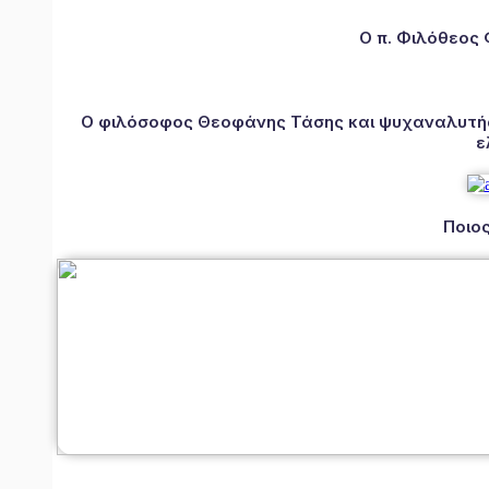
Ο π. Φιλόθεος
Ο φιλόσοφος Θεοφάνης Τάσης και ψυχαναλυτής 
ε
Ποιος