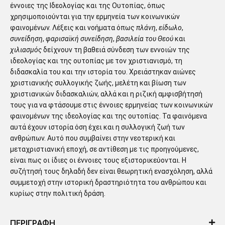
έννοιες της Ιδεολογίας και της Ουτοπίας, όπως
χρησιμοποιούνται για την ερμηνεία των κοινωνικών
φαινομένων. Λέξεις και νοήματα όπως
πλάνη
,
είδωλο
,
συνείδηση
,
φαρισαϊκή συνείδηση
,
βασιλεία του Θεού
και
χιλιασμός
δείχνουν τη βαθειά σύνδεση των εννοιών της
ιδεολογίας και της ουτοπίας με τον χριστιανισμό, τη
διδασκαλία του και την ιστορία του. Χρειάστηκαν αιώνες
χριστιανικής συλλογικής ζωής, μελέτη και βίωση των
χριστιανικών διδασκαλιών, αλλά και η ριζική αμφισβήτησή
τους για να φτάσουμε στις έννοιες ερμηνείας των κοινωνικών
φαινομένων της ιδεολογίας και της ουτοπίας. Τα φαινόμενα
αυτά έχουν ιστορία όση έχει και η συλλογική ζωή των
ανθρώπων. Αυτό που συμβαίνει στην νεοτερική και
μεταχριστιανική εποχή, σε αντίθεση με τις προηγούμενες,
είναι πως οι ίδιες οι έννοιες τους εξιστορικεύονται. Η
συζήτησή τους δηλαδή δεν είναι θεωρητική ενασχόληση, αλλά
συμμετοχή στην ιστορική δραστηριότητα του ανθρώπου και
κυρίως στην πολιτική δράση.
ΠΕΡΙΓΡΑΦΗ