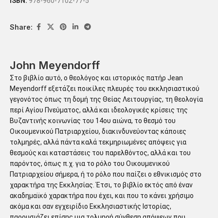
ISBN:
978-960-7102-77-5
Share:
John Meyendorff
Στο βιβλίο αυτό, ο θεολόγος και ιστορικός πατήρ Jean
Meyendorff εξετάζει ποικίλες πλευρές του εκκλησιαστικού
γεγονότος όπως τη δομή της Θείας Λειτουργίας, τη θεολογία
περί Αγίου Πνεύματος, αλλά και ιδεολογικές κρίσεις της
Βυζαντινής κοινωνίας του 14ου αιώνα, το θεσμό του
Οικουμενικού Πατριαρχείου, διακινδυνεύοντας κάποιες
τολμηρές, αλλά πάντα καλά τεκμηριωμένες απόψεις για
θεσμούς και καταστάσεις του παρελθόντος, αλλά και του
παρόντος, όπως π.χ. για το ρόλο του Οικουμενικού
Πατριαρχείου σήμερα, ή το ρόλο που παίζει ο εθνικισμός στο
χαρακτήρα της Εκκλησίας. Έτσι, το βιβλίο εκτός από έναν
ακαδημαϊκό χαρακτήρα που έχει, και που το κάνει χρήσιμο
ακόμα και σαν εγχειρίδιο Εκκλησιαστικής Ιστορίας,
παρουσιάζει επίσης μια τολμηρή σύνθεση απόψεων που