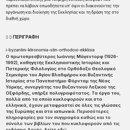
πρέπει να λάβουν οπωσδήποτε υπ’ όψιν οι διακονούντες την
οργάνωση και διοίκηση της Εκκλησίας και τη δράση της στο
διεθνή χώρο.
ΠΕΡΙΓΡΑΦΗ
i-byzantini-klironomia-stin-orthodoxi-ekklisia
Ο πρωτοπρεσβύτερος Ιωάννης Μάγεντορφ (1926-
1992), καθηγητής Εκκλησιαστικής Ιστορίας και
Πατερικής Φιλολογίας στο Ορθόδοξο Θεολογικό
Σεμινάριο του Αγίου Βλαδιμήρου και Βυζαντινής
Ιστορίας στο Πανεπιστήμιο Φόρνταμ της Νέας
Υόρκης, συνεργάτης του Βυζαντινού Λεξικού της
Οξφόρδης, υπήρξε πολυγραφότατος. Τα έργα του,
πολλά από τα οποία κυκλοφορούν και στα
ελληνικά, έχουν μεταφραστεί σε όλες τις γλώσσες
της Ευρώπης και στα ιαπωνικά.
Περισσότερες
πληροφορίες για τον συγγραφέα καθώς και το
σύνολο των βιβλίων του που κυκλοφορούν από τις
εκδόσεις Αρμός. Δείτε εδώ