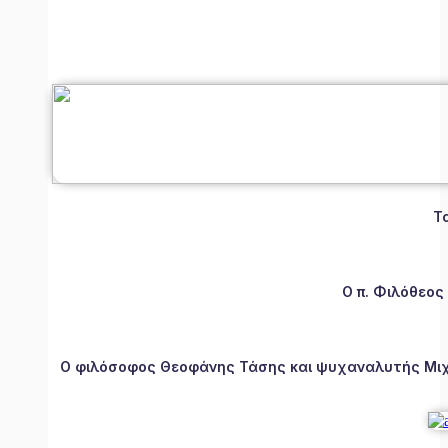
Τ
Ο π. Φιλόθεος
Ο φιλόσοφος Θεοφάνης Τάσης και ψυχαναλυτής Μιχάλ