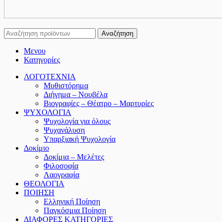
Αναζήτηση
Μενου
Κατηγορίες
ΛΟΓΟΤΕΧΝΙΑ
Μυθιστόρημα
Διήγημα – Νουβέλα
Βιογραφίες – Θέατρο – Μαρτυρίες
ΨΥΧΟΛΟΓΙΑ
Ψυχολογία για όλους
Ψυχανάλυση
Υπαρξιακή Ψυχολογία
Δοκίμιο
Δοκίμια – Μελέτες
Φιλοσοφία
Λαογραφία
ΘΕΟΛΟΓΙΑ
ΠΟΙΗΣΗ
Ελληνική Ποίηση
Παγκόσμια Ποίηση
ΔΙΑΦΟΡΕΣ ΚΑΤΗΓΟΡΙΕΣ