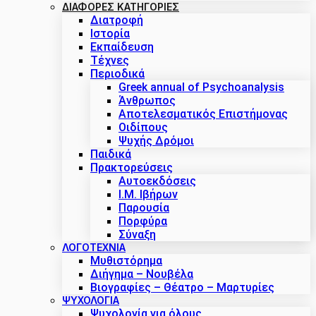
ΔΙΑΦΟΡΕΣ ΚΑΤΗΓΟΡΙΕΣ
Διατροφή
Ιστορία
Εκπαίδευση
Τέχνες
Περιοδικά
Greek annual of Psychoanalysis
Άνθρωπος
Αποτελεσματικός Επιστήμονας
Οιδίπους
Ψυχής Δρόμοι
Παιδικά
Πρακτoρεύσεις
Αυτοεκδόσεις
Ι.Μ. Ιβήρων
Παρουσία
Πορφύρα
Σύναξη
ΛΟΓΟΤΕΧΝΙΑ
Μυθιστόρημα
Διήγημα – Νουβέλα
Βιογραφίες – Θέατρο – Μαρτυρίες
ΨΥΧΟΛΟΓΙΑ
Ψυχολογία για όλους