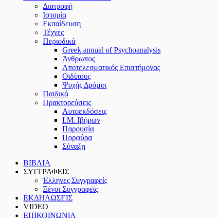
Διατροφή
Ιστορία
Εκπαίδευση
Τέχνες
Περιοδικά
Greek annual of Psychoanalysis
Άνθρωπος
Αποτελεσματικός Επιστήμονας
Οιδίπους
Ψυχής Δρόμοι
Παιδικά
Πρακτoρεύσεις
Αυτοεκδόσεις
Ι.Μ. Ιβήρων
Παρουσία
Πορφύρα
Σύναξη
ΒΙΒΛΙΑ
ΣΥΓΓΡΑΦΕΙΣ
Έλληνες Συγγραφείς
Ξένοι Συγγραφείς
ΕΚΔΗΛΩΣΕΙΣ
VIDEO
ΕΠΙΚΟΙΝΩΝΙΑ