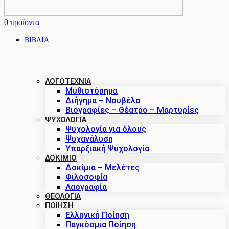
0
προϊόντα
ΒΙΒΛΙΑ
ΛΟΓΟΤΕΧΝΙΑ
Μυθιστόρημα
Διήγημα – Νουβέλα
Βιογραφίες – Θέατρο – Μαρτυρίες
ΨΥΧΟΛΟΓΙΑ
Ψυχολογία για όλους
Ψυχανάλυση
Υπαρξιακή Ψυχολογία
ΔΟΚΊΜΙΟ
Δοκίμια – Μελέτες
Φιλοσοφία
Λαογραφία
ΘΕΟΛΟΓΙΑ
ΠΟΙΗΣΗ
Ελληνική Ποίηση
Παγκόσμια Ποίηση