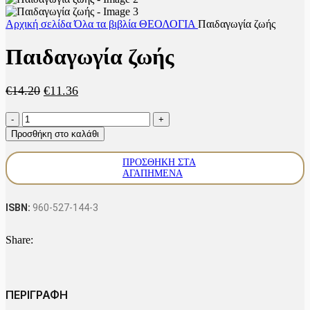
Αρχική σελίδα
Όλα τα βιβλία
ΘΕΟΛΟΓΙΑ
Παιδαγωγία ζωής
Παιδαγωγία ζωής
Original
Η
€
14.20
€
11.36
price
τρέχουσα
Παιδαγωγία
was:
τιμή
ζωής
€14.20.
είναι:
Προσθήκη στο καλάθι
ποσότητα
€11.36.
ΠΡΟΣΘΉΚΗ ΣΤΑ
ΑΓΑΠΗΜΈΝΑ
ISBN:
960-527-144-3
Share:
ΠΕΡΙΓΡΑΦΗ