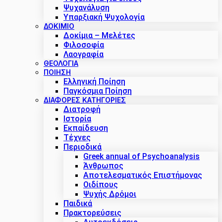
Ψυχανάλυση
Υπαρξιακή Ψυχολογία
ΔΟΚΊΜΙΟ
Δοκίμια – Μελέτες
Φιλοσοφία
Λαογραφία
ΘΕΟΛΟΓΙΑ
ΠΟΙΗΣΗ
Ελληνική Ποίηση
Παγκόσμια Ποίηση
ΔΙΑΦΟΡΕΣ ΚΑΤΗΓΟΡΙΕΣ
Διατροφή
Ιστορία
Εκπαίδευση
Τέχνες
Περιοδικά
Greek annual of Psychoanalysis
Άνθρωπος
Αποτελεσματικός Επιστήμονας
Οιδίπους
Ψυχής Δρόμοι
Παιδικά
Πρακτoρεύσεις