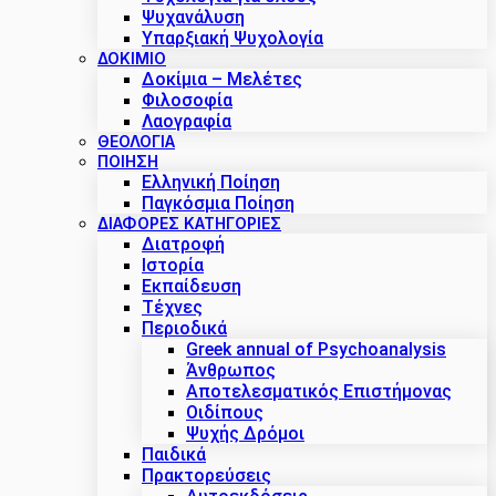
Ψυχανάλυση
Υπαρξιακή Ψυχολογία
ΔΟΚΊΜΙΟ
Δοκίμια – Μελέτες
Φιλοσοφία
Λαογραφία
ΘΕΟΛΟΓΙΑ
ΠΟΙΗΣΗ
Ελληνική Ποίηση
Παγκόσμια Ποίηση
ΔΙΑΦΟΡΕΣ ΚΑΤΗΓΟΡΙΕΣ
Διατροφή
Ιστορία
Εκπαίδευση
Τέχνες
Περιοδικά
Greek annual of Psychoanalysis
Άνθρωπος
Αποτελεσματικός Επιστήμονας
Οιδίπους
Ψυχής Δρόμοι
Παιδικά
Πρακτoρεύσεις