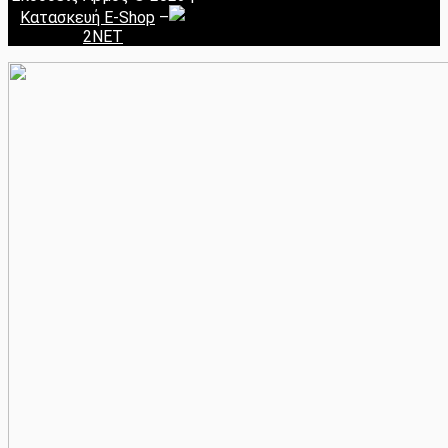
Κατασκευή E-Shop
–
2NET