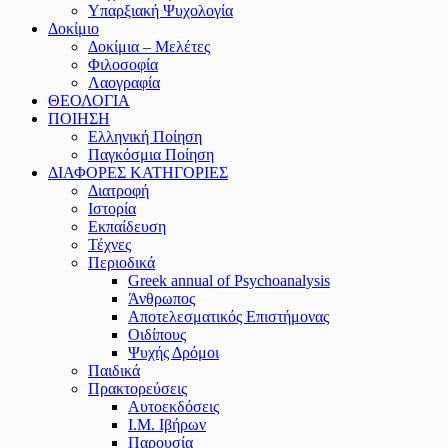
Υπαρξιακή Ψυχολογία
Δοκίμιο
Δοκίμια – Μελέτες
Φιλοσοφία
Λαογραφία
ΘΕΟΛΟΓΙΑ
ΠΟΙΗΣΗ
Ελληνική Ποίηση
Παγκόσμια Ποίηση
ΔΙΑΦΟΡΕΣ ΚΑΤΗΓΟΡΙΕΣ
Διατροφή
Ιστορία
Εκπαίδευση
Τέχνες
Περιοδικά
Greek annual of Psychoanalysis
Άνθρωπος
Αποτελεσματικός Επιστήμονας
Οιδίπους
Ψυχής Δρόμοι
Παιδικά
Πρακτoρεύσεις
Αυτοεκδόσεις
Ι.Μ. Ιβήρων
Παρουσία