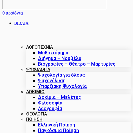
0
προϊόντα
ΒΙΒΛΙΑ
ΛΟΓΟΤΕΧΝΙΑ
Μυθιστόρημα
Διήγημα – Νουβέλα
Βιογραφίες – Θέατρο – Μαρτυρίες
ΨΥΧΟΛΟΓΙΑ
Ψυχολογία για όλους
Ψυχανάλυση
Υπαρξιακή Ψυχολογία
ΔΟΚΊΜΙΟ
Δοκίμια – Μελέτες
Φιλοσοφία
Λαογραφία
ΘΕΟΛΟΓΙΑ
ΠΟΙΗΣΗ
Ελληνική Ποίηση
Παγκόσμια Ποίηση