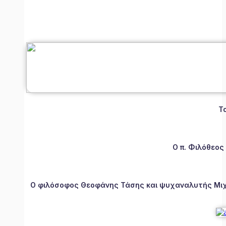
Τ
Ο π. Φιλόθεος
Ο φιλόσοφος Θεοφάνης Τάσης και ψυχαναλυτής Μιχάλ