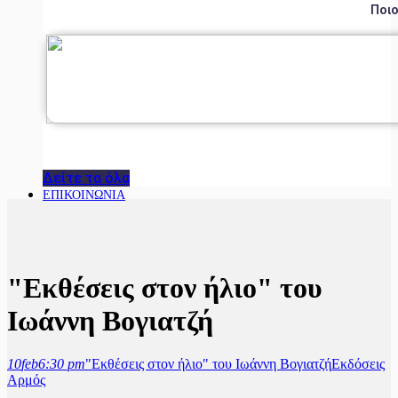
Ποιο
Δείτε τα όλα
ΕΠΙΚΟΙΝΩΝΙΑ
"Εκθέσεις στον ήλιο" του
Ιωάννη Βογιατζή
10
feb
6:30 pm
"Εκθέσεις στον ήλιο" του Ιωάννη Βογιατζή
Εκδόσεις
Αρμός