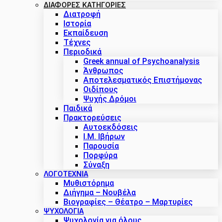
ΔΙΑΦΟΡΕΣ ΚΑΤΗΓΟΡΙΕΣ
Διατροφή
Ιστορία
Εκπαίδευση
Τέχνες
Περιοδικά
Greek annual of Psychoanalysis
Άνθρωπος
Αποτελεσματικός Επιστήμονας
Οιδίπους
Ψυχής Δρόμοι
Παιδικά
Πρακτoρεύσεις
Αυτοεκδόσεις
Ι.Μ. Ιβήρων
Παρουσία
Πορφύρα
Σύναξη
ΛΟΓΟΤΕΧΝΙΑ
Μυθιστόρημα
Διήγημα – Νουβέλα
Βιογραφίες – Θέατρο – Μαρτυρίες
ΨΥΧΟΛΟΓΙΑ
Ψυχολογία για όλους