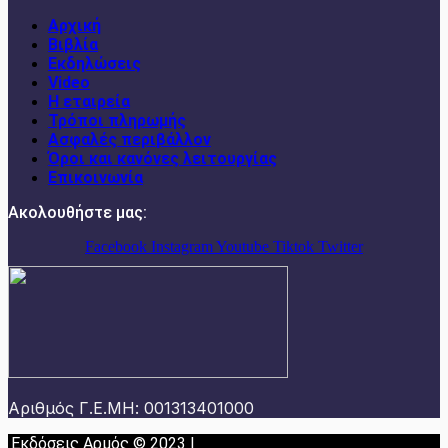
Αρχική
Βιβλία
Εκδηλώσεις
Video
Η εταιρεία
Τρόποι πληρωμής
Ασφαλές περιβάλλον
Όροι και κανόνες λειτουργίας
Επικοινωνία
Ακολουθήστε μας:
Facebook
Instagram
Youtube
Tiktok
Twitter
Αριθμός Γ.Ε.ΜΗ: 001313401000
Εκδόσεις Αρμός © 2023 |