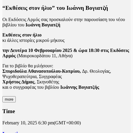
“Εκθέσεις στον ήλιο” του Ιωάννη Βογιατζή
Oι Εκδόσεις Αρμός σας προσκαλούν στην παρουσίαση του νέου
βιβλίου του
Ιωάννη Βογιατζή
Εκθέσεις στον ήλιο
κι άλλες ιστορίες μικρού μήκους
την Δευτέρα 10 Φεβρουαρίου 2025 & ώρα 18:30 στις Εκδόσεις
Αρμός
(Μαυροκορδάτου 11, Αθήνα)
Για το βιβλίο θα μιλήσουν:
Σπυριδούλα Αθανασοπούλου-Κυπρίου,
Δρ. Θεολογίας,
Ψυχοθεραπεύτρια, Συγγραφέας
Χρήστος Δήμας
, Σκηνοθέτης
και ο συγγραφέας του βιβλίου
Ιωάννης Βογιατζής
more
Time
February 10, 2025
6:30 pm
(GMT+00:00)