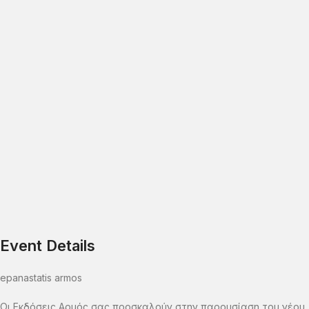
Event Details
epanastatis armos
Οι Εκδόσεις Αρμός σας προσκαλούν στην παρουσίαση του νέου