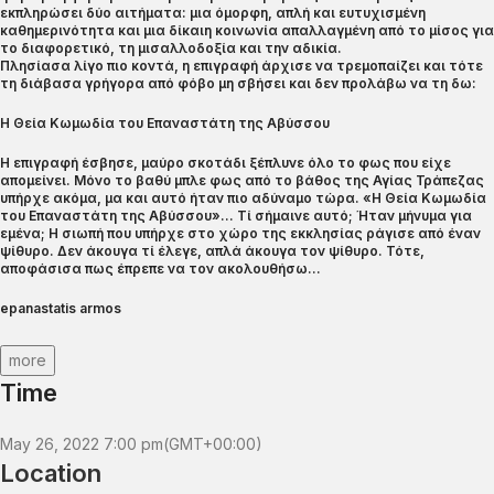
εκπληρώσει δύο αιτήματα: μια όμορφη, απλή και ευτυχισμένη
καθημερινότητα και μια δίκαιη κοινωνία απαλλαγμένη από το μίσος για
το διαφορετικό, τη μισαλλοδοξία και την αδικία.
Πλησίασα λίγο πιο κοντά, η επιγραφή άρχισε να τρεμοπαίζει και τότε
τη διάβασα γρήγορα από φόβο μη σβήσει και δεν προλάβω να τη δω:
Η Θεία Κωμωδία του Επαναστάτη της Αβύσσου
Η επιγραφή έσβησε, μαύρο σκοτάδι ξέπλυνε όλο το φως που είχε
απομείνει. Μόνο το βαθύ μπλε φως από το βάθος της Αγίας Τράπεζας
υπήρχε ακόμα, μα και αυτό ήταν πιο αδύναμο τώρα. «Η Θεία Κωμωδία
του Επαναστάτη της Αβύσσου»… Τί σήμαινε αυτό; Ήταν μήνυμα για
εμένα; Η σιωπή που υπήρχε στο χώρο της εκκλησίας ράγισε από έναν
ψίθυρο. Δεν άκουγα τί έλεγε, απλά άκουγα τον ψίθυρο. Τότε,
αποφάσισα πως έπρεπε να τον ακολουθήσω…
epanastatis armos
more
Time
May 26, 2022
7:00 pm
(GMT+00:00)
Location