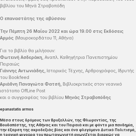
βιβλίου του Μηνά Στραβοπόδη
Ο επαναστάτης της αβύσσου
Την Πέμπτη 26 Μαΐου 2022 και ώρα 19.00 στις Εκδόσεις
Αρμός
(Μαυροκορδάτου 11, Αθήνα)
Για το βιβλίο θα μιλήσουν:
Φωτεινή Ασδεράκη,
Αναπλ. Καθηγήτρια Πανεπιστημίου
Πειραιώς
Γιάννης Αντωνιάδης,
Ιστορικός Τέχνης, Αρθρογράφος, Ιδρυτής
του Bookfeed
Αριάδνη Παναγιώτα Φατσή,
Βιβλιοκριτικός στον νεανικό
ιστότοπο OffLine Post
και o συγγραφέας του βιβλίου
Μηνάς Στραβοπόδης
epanastatis armos
Μέσα στους δρόμους των Βρυξελλών, της Φλωρεντίας, της
Βουδαπέστης, της Αθήνας και του Πειραιά και με φόντο μια πανδημία,
την έξαρση της ακροδεξιάς βίας και ένα φλεγόμενο Δυτικό Πολιτισμό,
η τραγική φιγούρα του πρωταγωνιστή αγωνίζεται διαρκώς να