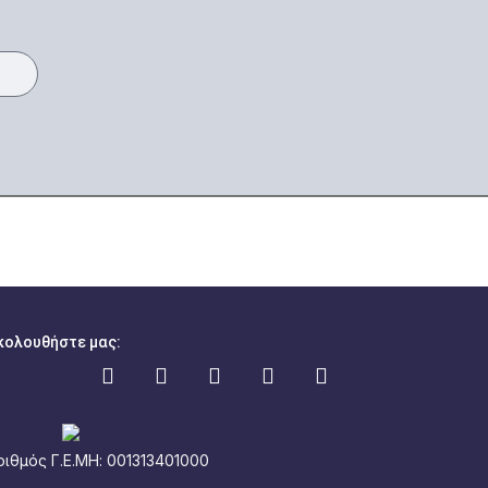
κολουθήστε μας:
ριθμός Γ.Ε.ΜΗ: 001313401000