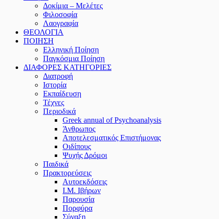
Δοκίμια – Μελέτες
Φιλοσοφία
Λαογραφία
ΘΕΟΛΟΓΙΑ
ΠΟΙΗΣΗ
Ελληνική Ποίηση
Παγκόσμια Ποίηση
ΔΙΑΦΟΡΕΣ ΚΑΤΗΓΟΡΙΕΣ
Διατροφή
Ιστορία
Εκπαίδευση
Τέχνες
Περιοδικά
Greek annual of Psychoanalysis
Άνθρωπος
Αποτελεσματικός Επιστήμονας
Οιδίπους
Ψυχής Δρόμοι
Παιδικά
Πρακτoρεύσεις
Αυτοεκδόσεις
Ι.Μ. Ιβήρων
Παρουσία
Πορφύρα
Σύναξη