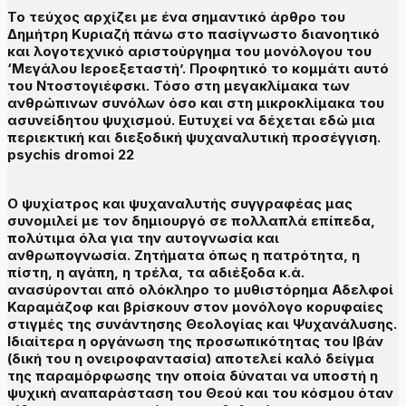
Το τεύχος αρχίζει με ένα σημαντικό άρθρο του
Δημήτρη Κυριαζή πάνω στο πασίγνωστο διανοητικό
και λογοτεχνικό αριστούργημα του μονόλογου του
‘Μεγάλου Ιεροεξεταστή’. Προφητικό το κομμάτι αυτό
του Ντοστογιέφσκι. Τόσο στη μεγακλίμακα των
ανθρώπινων συνόλων όσο και στη μικροκλίμακα του
ασυνείδητου ψυχισμού. Ευτυχεί να δέχεται εδώ μια
περιεκτική και διεξοδική ψυχαναλυτική προσέγγιση.
psychis dromoi 22
Ο ψυχίατρος και ψυχαναλυτής συγγραφέας μας
συνομιλεί με τον δημιουργό σε πολλαπλά επίπεδα,
πολύτιμα όλα για την αυτογνωσία και
ανθρωπογνωσία. Ζητήματα όπως η πατρότητα, η
πίστη, η αγάπη, η τρέλα, τα αδιέξοδα κ.ά.
ανασύρονται από ολόκληρο το μυθιστόρημα Αδελφοί
Καραμάζοφ και βρίσκουν στον μονόλογο κορυφαίες
στιγμές της συνάντησης Θεολογίας και Ψυχανάλυσης.
Ιδιαίτερα η οργάνωση της προσωπικότητας του Ιβάν
(δική του η ονειροφαντασία) αποτελεί καλό δείγμα
της παραμόρφωσης την οποία δύναται να υποστή η
ψυχική αναπαράσταση του Θεού και του κόσμου όταν