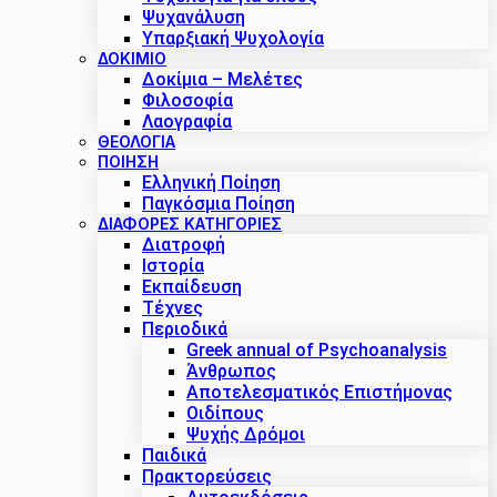
Ψυχανάλυση
Υπαρξιακή Ψυχολογία
ΔΟΚΊΜΙΟ
Δοκίμια – Μελέτες
Φιλοσοφία
Λαογραφία
ΘΕΟΛΟΓΙΑ
ΠΟΙΗΣΗ
Ελληνική Ποίηση
Παγκόσμια Ποίηση
ΔΙΑΦΟΡΕΣ ΚΑΤΗΓΟΡΙΕΣ
Διατροφή
Ιστορία
Εκπαίδευση
Τέχνες
Περιοδικά
Greek annual of Psychoanalysis
Άνθρωπος
Αποτελεσματικός Επιστήμονας
Οιδίπους
Ψυχής Δρόμοι
Παιδικά
Πρακτoρεύσεις