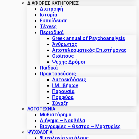
ΔΙΑΦΟΡΕΣ ΚΑΤΗΓΟΡΙΕΣ
Διατροφή
Ιστορία
Εκπαίδευση
Τέχνες
Περιοδικά
Greek annual of Psychoanalysis
Άνθρωπος
Αποτελεσματικός Επιστήμονας
Οιδίπους
Ψυχής Δρόμοι
Παιδικά
Πρακτoρεύσεις
Αυτοεκδόσεις
Ι.Μ. Ιβήρων
Παρουσία
Πορφύρα
Σύναξη
ΛΟΓΟΤΕΧΝΙΑ
Μυθιστόρημα
Διήγημα – Νουβέλα
Βιογραφίες – Θέατρο – Μαρτυρίες
ΨΥΧΟΛΟΓΙΑ
Ψυχολογία για όλους