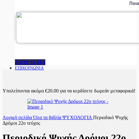
Ποιο
Δείτε τα όλα
ΕΠΙΚΟΙΝΩΝΙΑ
Υπολείπονται ακόμα
€
20.00
για να κερδίσετε δωρεάν μεταφορικά!
Αρχική σελίδα
Όλα τα βιβλία
ΨΥΧΟΛΟΓΙΑ
Περιοδικό Ψυχής
Δρόμοι 22ο τεύχος
Περιοδικό Ψυχής Δρόμοι 22ο