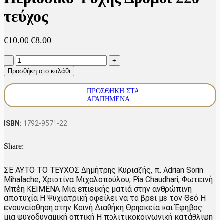
τεύχος
Original
Η
€
10.00
€
8.00
price
τρέχουσα
Περιοδικό
was:
τιμή
Ψυχής
€10.00.
είναι:
Προσθήκη στο καλάθι
Δρόμοι
€8.00.
22ο
ΠΡΟΣΘΉΚΗ ΣΤΑ
τεύχος
ΑΓΑΠΗΜΈΝΑ
ποσότητα
ISBN:
1792-9571-22
Share:
ΣΕ ΑΥΤΟ ΤΟ ΤΕΥΧΟΣ Δημήτρης Κυριαζής, π. Adrian Sorin
Mihalache, Χριστίνα Μιχαλοπούλου, Pia Chaudhari, Φωτεινή
Μπέη ΚΕΙΜΕΝΑ Μια επιεικής ματιά στην ανθρώπινη
αποτυχία Η Ψυχιατρική οφείλει να τα βρει με τον Θεό Η
ενσυναίσθηση στην Καινή Διαθήκη Θρησκεία και Έφηβος:
μια ψυχοδυναμική οπτική Η πολιτικοκοινωνική κατάθλιψη