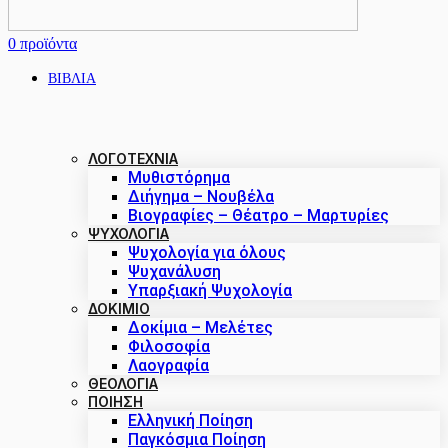
0
προϊόντα
ΒΙΒΛΙΑ
ΛΟΓΟΤΕΧΝΙΑ
Μυθιστόρημα
Διήγημα – Νουβέλα
Βιογραφίες – Θέατρο – Μαρτυρίες
ΨΥΧΟΛΟΓΙΑ
Ψυχολογία για όλους
Ψυχανάλυση
Υπαρξιακή Ψυχολογία
ΔΟΚΊΜΙΟ
Δοκίμια – Μελέτες
Φιλοσοφία
Λαογραφία
ΘΕΟΛΟΓΙΑ
ΠΟΙΗΣΗ
Ελληνική Ποίηση
Παγκόσμια Ποίηση