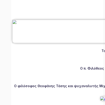
Τ
Ο π. Φιλόθεος
Ο φιλόσοφος Θεοφάνης Τάσης και ψυχαναλυτής Μιχάλ