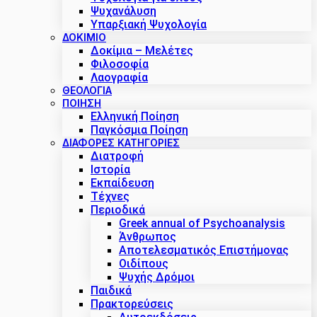
Ψυχανάλυση
Υπαρξιακή Ψυχολογία
ΔΟΚΊΜΙΟ
Δοκίμια – Μελέτες
Φιλοσοφία
Λαογραφία
ΘΕΟΛΟΓΙΑ
ΠΟΙΗΣΗ
Ελληνική Ποίηση
Παγκόσμια Ποίηση
ΔΙΑΦΟΡΕΣ ΚΑΤΗΓΟΡΙΕΣ
Διατροφή
Ιστορία
Εκπαίδευση
Τέχνες
Περιοδικά
Greek annual of Psychoanalysis
Άνθρωπος
Αποτελεσματικός Επιστήμονας
Οιδίπους
Ψυχής Δρόμοι
Παιδικά
Πρακτoρεύσεις