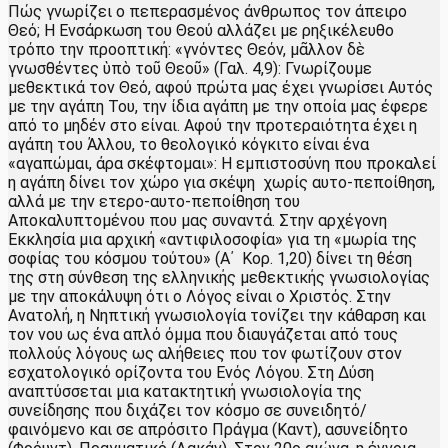
Πώς γνωρίζει ο πεπερασμένος άνθρωπος τον άπειρο
Θεό; Η Ενσάρκωση του Θεού αλλάζει με ρηξικέλευθο
τρόπο την προοπτική: «γνόντες Θεόν, μᾶλλον δὲ
γνωσθέντες ὑπὸ τοῦ Θεοῦ» (Γαλ. 4,9): Γνωρίζουμε
μεθεκτικά τον Θεό, αφού πρώτα μας έχει γνωρίσει Αυτός
με την αγάπη Του, την ίδια αγάπη με την οποία μας έφερε
από το μηδέν στο είναι. Αφού την προτεραιότητα έχει η
αγάπη του Άλλου, το θεολογικό κόγκιτο είναι ένα
«αγαπώμαι, άρα σκέφτομαι»: Η εμπιστοσύνη που προκαλεί
η αγάπη δίνει τον χώρο για σκέψη χωρίς αυτο-πεποίθηση,
αλλά με την ετερο-αυτο-πεποίθηση του
Αποκαλυπτομένου που μας συναντά. Στην αρχέγονη
Εκκλησία μια αρχική «αντιφιλοσοφία» για τη «μωρία της
σοφίας του κόσμου τούτου» (Α΄ Κορ. 1,20) δίνει τη θέση
της στη σύνθεση της ελληνικής μεθεκτικής γνωσιολογίας
με την αποκάλυψη ότι ο Λόγος είναι ο Χριστός. Στην
Ανατολή, η Νηπτική γνωσιολογία τονίζει την κάθαρση και
τον νου ως ένα απλό όμμα που διαυγάζεται από τους
πολλούς λόγους ως αλήθειες που τον φωτίζουν στον
εσχατολογικό ορίζοντα του Ενός Λόγου. Στη Δύση
αναπτύσσεται μια κατακτητική γνωσιολογία της
συνείδησης που διχάζει τον κόσμο σε συνειδητό/
φαινόμενο και σε απρόσιτο Πράγμα (Καντ), ασυνείδητο