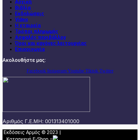
Αρχική
Βιβλία
Εκδηλώσεις
Video
Η εταιρεία
Τρόποι πληρωμής
Ασφαλές περιβάλλον
Όροι και κανόνες λειτουργίας
Επικοινωνία
Ακολουθήστε μας:
Facebook
Instagram
Youtube
Tiktok
Twitter
Αριθμός Γ.Ε.ΜΗ: 001313401000
Εκδόσεις Αρμός © 2023 |
Κατασκευή E-Shop
–