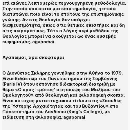
επί αιώνες λεπτομερώς τεχνουργημένη μεθοδολογία.
Στην οποία υπόκειται μια επιστημολογία, η οποία
διατυπώνει ποιο είναι το στάτους της επιστημονικής
γνώσης. Αν στη Θεολογία δεν υπάρχει
διαψευσιμότητα, όπως στις θετικές επιστήμες και δη
στις πειραματικές. Τότε ο λόγος περί μεθόδου της
Θεολογίας μπορεί να ακούγεται ως ένας ευσεβής
ευφημισμός. agapomai
Αγαπώμαι, άρα σκέφτομαι
Ο Διονύσιος Σκλήρης γεννήθηκε στην Αθήνα το 1979.
Είναι διδάκτωρ του Πανεπιστημίου της Σορβόννης
(Paris IV) όπου εκπόνησε διδακτορική διατριβή με
θέμα «Ο όρος ‘τρόπος’ στη σκέψη του Μαξίμου του
Ομολογητού» από θεολογική και φιλοσοφική σκοπιά.
Είναι κάτοχος μεταπτυχιακού τίτλου στις «Σπουδές
της Ύστερης Αρχαιότητας και του Βυζαντίου» στο
Πανεπιστήμιο του Λονδίνου (King’s College), με
ειδίκευση στη Φιλοσοφία. agapomai