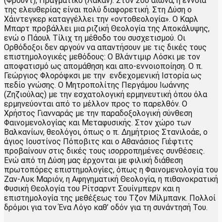
(Φρόυντ), Πραγματικό (Λακάν). Στον 20ο αιώνα, η έννοια
της ελευθερίας είναι πολύ διαφορετική. Στη Δύση ο
Χάιντεγκερ καταγγέλλει την «οντοθεολογία». Ο Καρλ
Μπαρτ προβάλλει μια ριζική Θεολογία της Αποκάλυψης,
ενώ ο Πάουλ Τίλιχ τη μέθοδο του συσχετισμού. Οι
Ορθόδοξοι δεν αργούν να απαντήσουν με τις δικές τους
επιστημολογικές μεθόδους: Ο Βλάντιμιρ Λόσκι με τον
αποφατισμό ως απομάθηση και απο-εννοιοποίηση. Ο π.
Γεώργιος Φλορόφκσι με την ενδεχομενική Ιστορία ως
πεδίο γνώσης. Ο Μητροπολίτης Περγάμου Ιωάννης
(Ζηζιούλας) με την εσχατολογική ερμηνευτική όπου όλα
ερμηνεύονται από το μέλλον προς το παρελθόν. Ο
Χρήστος Γιανναράς με την παραδοξολογική σύνθεση
Φαινομενολογίας και Μεταφυσικής. Στον χώρο των
Βαλκανίων, θεολόγοι, όπως ο π. Δημήτριος Στανιλοάε, ο
άγιος Ιουστίνος Πόποβιτς και ο Αθανάσιος Γιέφτιτς
προβαίνουν στις δικές τους ισορροπημένες συνθέσεις.
Ενώ από τη Δύση μας έρχονται με φιλική διάθεση
πρωτοπόρες επιστημολογίες, όπως η Φαινομενολογία του
Ζαν-Λυκ Μαριόν, η Αφηγηματική Θεολογία, η πιθανοκρατική
Φυσική Θεολογία του Ρίτσαρντ Σουίνμπερν και η
επιστημολογία της μεθέξεως του Τζον Μίλμπανκ. Πολλοί
δρόμοι για τον Ένα Λόγο καθ’ οδόν για τη συνάντησή Του.