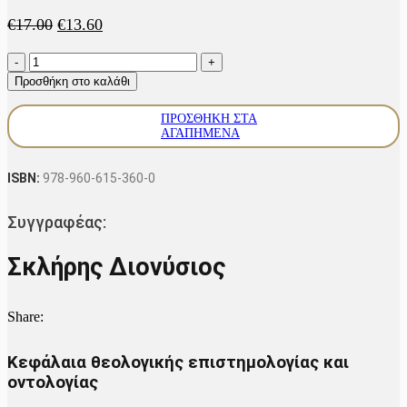
Original
Η
€
17.00
€
13.60
price
τρέχουσα
Αγαπώμαι,
was:
τιμή
άρα
€17.00.
είναι:
Προσθήκη στο καλάθι
σκέφτομαι
€13.60.
ποσότητα
ΠΡΟΣΘΉΚΗ ΣΤΑ
ΑΓΑΠΗΜΈΝΑ
ISBN:
978-960-615-360-0
Συγγραφέας:
Σκλήρης Διονύσιος
Share:
Κεφάλαια θεολογικής επιστημολογίας και
οντολογίας