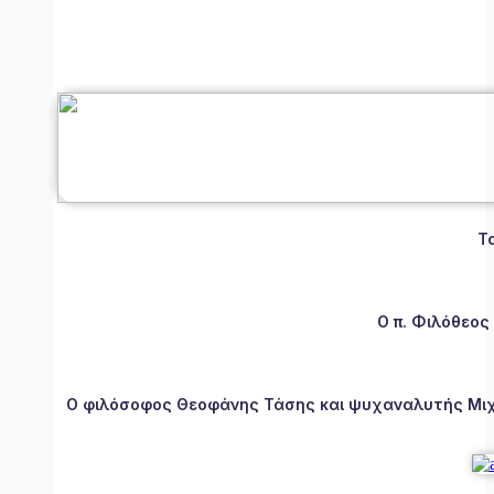
Τ
Ο π. Φιλόθεος
Ο φιλόσοφος Θεοφάνης Τάσης και ψυχαναλυτής Μιχάλ