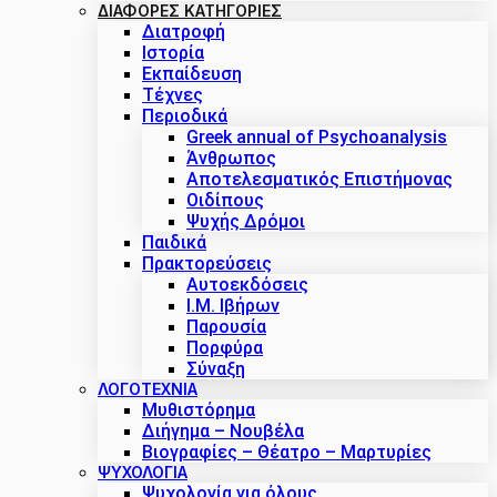
ΔΙΑΦΟΡΕΣ ΚΑΤΗΓΟΡΙΕΣ
Διατροφή
Ιστορία
Εκπαίδευση
Τέχνες
Περιοδικά
Greek annual of Psychoanalysis
Άνθρωπος
Αποτελεσματικός Επιστήμονας
Οιδίπους
Ψυχής Δρόμοι
Παιδικά
Πρακτoρεύσεις
Αυτοεκδόσεις
Ι.Μ. Ιβήρων
Παρουσία
Πορφύρα
Σύναξη
ΛΟΓΟΤΕΧΝΙΑ
Μυθιστόρημα
Διήγημα – Νουβέλα
Βιογραφίες – Θέατρο – Μαρτυρίες
ΨΥΧΟΛΟΓΙΑ
Ψυχολογία για όλους