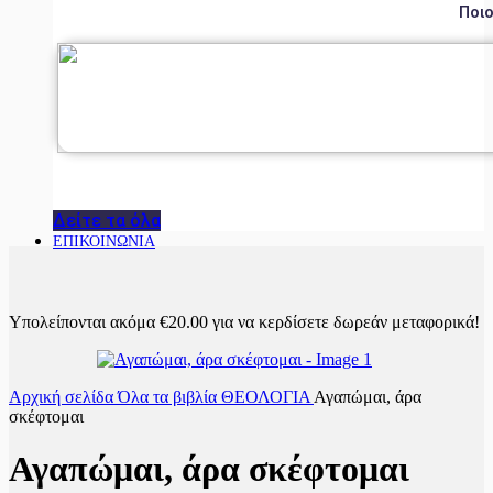
Ποιο
Δείτε τα όλα
ΕΠΙΚΟΙΝΩΝΙΑ
Υπολείπονται ακόμα
€
20.00
για να κερδίσετε δωρεάν μεταφορικά!
Αρχική σελίδα
Όλα τα βιβλία
ΘΕΟΛΟΓΙΑ
Αγαπώμαι, άρα
σκέφτομαι
Αγαπώμαι, άρα σκέφτομαι