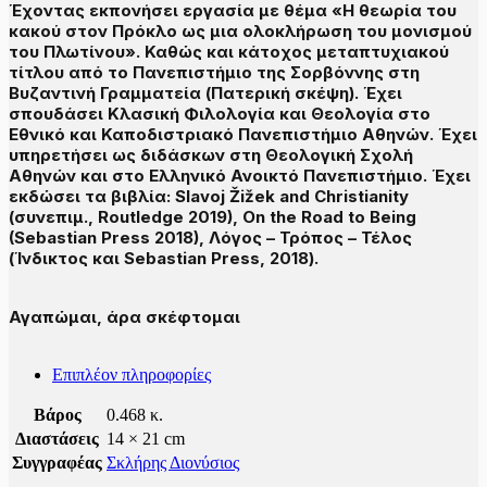
Έχοντας εκπονήσει εργασία με θέμα «Η θεωρία του
κακού στον Πρόκλο ως μια ολοκλήρωση του μονισμού
του Πλωτίνου». Καθώς και κάτοχος μεταπτυχιακού
τίτλου από το Πανεπιστήμιο της Σορβόννης στη
Βυζαντινή Γραμματεία (Πατερική σκέψη). Έχει
σπουδάσει Κλασική Φιλολογία και Θεολογία στο
Εθνικό και Καποδιστριακό Πανεπιστήμιο Αθηνών. Έχει
υπηρετήσει ως διδάσκων στη Θεολογική Σχολή
Αθηνών και στο Ελληνικό Ανοικτό Πανεπιστήμιο. Έχει
εκδώσει τα βιβλία: Slavoj Žižek and Christianity
(συνεπιμ., Routledge 2019), On the Road to Being
(Sebastian Press 2018), Λόγος – Τρόπος – Τέλος
(Ίνδικτος και Sebastian Press, 2018).
Αγαπώμαι, άρα σκέφτομαι
Επιπλέον πληροφορίες
Βάρος
0.468 κ.
Διαστάσεις
14 × 21 cm
Συγγραφέας
Σκλήρης Διονύσιος