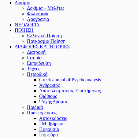
Δοκίμιο
Δοκίμια – Μελέτες
Φιλοσοφία
Λαογραφία
ΘΕΟΛΟΓΙΑ
ΠΟΙΗΣΗ
Ελληνική Ποίηση
Παγκόσμια Ποίηση
ΔΙΑΦΟΡΕΣ ΚΑΤΗΓΟΡΙΕΣ
Διατροφή
Ιστορία
Εκπαίδευση
Τέχνες
Περιοδικά
Greek annual of Psychoanalysis
Άνθρωπος
Αποτελεσματικός Επιστήμονας
Οιδίπους
Ψυχής Δρόμοι
Παιδικά
Πρακτoρεύσεις
Αυτοεκδόσεις
Ι.Μ. Ιβήρων
Παρουσία
Πορφύρα