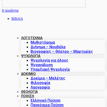
0
προϊόντα
ΒΙΒΛΙΑ
ΛΟΓΟΤΕΧΝΙΑ
Μυθιστόρημα
Διήγημα – Νουβέλα
Βιογραφίες – Θέατρο – Μαρτυρίες
ΨΥΧΟΛΟΓΙΑ
Ψυχολογία για όλους
Ψυχανάλυση
Υπαρξιακή Ψυχολογία
ΔΟΚΊΜΙΟ
Δοκίμια – Μελέτες
Φιλοσοφία
Λαογραφία
ΘΕΟΛΟΓΙΑ
ΠΟΙΗΣΗ
Ελληνική Ποίηση
Παγκόσμια Ποίηση