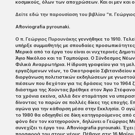
κοσμικούς, όλων των αποχρώσεων. Και οι μεν και ο
Δείτε εδώ την παρουσίαση του βιβλίου “π. Γεώργι
Aftoviografia pyrounaki.
Ο
π. Γεώργιος Πυρουνάκης
γεννήθηκε το 1910. Τελε
υπήρξε συμμαθητής με σπουδαίες προσωπικότητες,
Μερικά από τα έργα του είναι οι νυχτερινές Δημο
Άγιο Νικόλαο και τα Ταμπούρια. Ο Σύνδεσμος Νέων Π
Φιλικά Αναρρωτήρια. Η ίδρυση γραφείου για τη μ
εργαζόμενων νέων, το Οικοτροφείο Σιβιτανιδείου κ.
διοργάνωση πολιτιστικών εκδηλώσεων με γνωστού
πιέσεων που δεχόταν για τις δράσεις του το 1964 
διάστημα της Χούντας βρέθηκε στον Άγιο Στέφανο 
τα χρόνια εκείνα, αλλά δεν σταμάτησε να υπερασ
δίνοντας το παρών σε πολλές δίκες της εποχής. Επ
αγώνα για την κάθαρση μέσα στην Εκκλησία. Ο αγ
το 1980 θα οδηγηθεί σε δίκη κατηγορούμενος από α
φόνο δεν τον κατηγορούν», δηλώνει ο Γεώργιος Μ
συνεχίζει τι έργο του. Aftoviografia pyrounaki. Έχ
προσφορά του στους νέους. Πέθανε στις 16 Μαΐου 