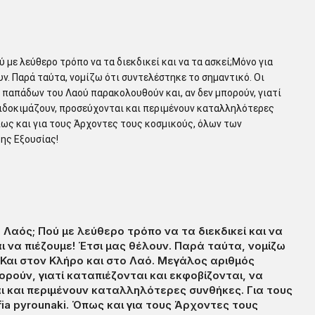
με λεύθερο τρόπο να τα διεκδικεί και να τα ασκεί;Μόνο για
υν. Παρά ταύτα, νομίζω ότι συντελέστηκε το σημαντικό. Οι
ς παπάδων του Λαού παρακολουθούν και, αν δεν μπορούν, γιατί
πιδοκιμάζουν, προσεύχονται και περιμένουν καταλληλότερες
Όπως και για τους Άρχοντες τους κοσμικούς, όλων των
της Εξουσίας!
Λαός; Πού με λεύθερο τρόπο να τα διεκδικεί και να
ι να πιέζουμε! Έτσι μας θέλουν. Παρά ταύτα, νομίζω
 Και στον Κλήρο και στο Λαό. Μεγάλος αριθμός
ούν, γιατί καταπιέζονται και εκφοβίζονται, να
 και περιμένουν καταλληλότερες συνθήκες. Για τους
fia pyrounaki. Όπως και για τους Άρχοντες τους