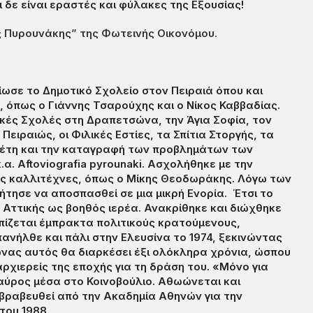
ι δε είναι εραστές και φύλακες της Εξουσίας!
ος Πυρουνάκης” της Φωτεινής Οικονόμου.
ίωσε το Δημοτικό Σχολείο στον Πειραιά όπου και
 όπως ο Γιάννης Τσαρούχης και ο Νίκος Καββαδίας.
τικές Σχολές στη Δραπετσώνα, την Άγια Σοφία, τον
ειραιώς, οι Φιλικές Εστίες, τα Σπίτια Στοργής, τα
ελέτη και την καταγραφή των προβλημάτων των
α. Aftoviografia pyrounaki. Ασχολήθηκε με την
ς καλλιτέχνες, όπως ο Μίκης Θεοδωράκης. Λόγω των
ζήτησε να αποσπασθεί σε μια μικρή Ενορία. Έτσι το
Αττικής ως βοηθός ιερέα. Ανακρίθηκε και διώχθηκε
πίζεται έμπρακτα πολιτικούς κρατούμενους,
ανήλθε και πάλι στην Ελευσίνα το 1974, ξεκινώντας
ώνας αυτός θα διαρκέσει έξι ολόκληρα χρόνια, ώσπου
ρχιερείς της εποχής για τη δράση του. «Μόνο για
αύρος μέσα στο Κοινοβούλιο. Αθωώνεται και
ει βραβευθεί από την Ακαδημία Αθηνών για την
του 1988.