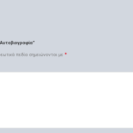
“Αυτοβιογραφία”
*
εωτικά πεδία σημειώνονται με