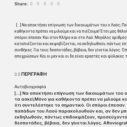
Share:
[…] Να αποκτήσει επίγνωση των δικαιωμάτων του ο Λαός; Πού 
καθήκοντα πρέπει να μιλούμε και να πιέζουμε! Έτσι μας θέλο
σπόροι έπεσαν. Και στον Κλήρο και στο Λαό. Μεγάλος αριθμό
καταπιέζονται και εκφοβίζονται, να εκδηλωθούν, πάντως ε
συνθήκες. Για τους δεσποτάδες, βέβαια, δεν γίνεται λόγος. 
αποχρώσεων. Και οι μεν και οι δε είναι εραστές και φύλακες 
ΠΕΡΙΓΡΑΦΗ
Αυτοβιογραφία
[…] Να αποκτήσει επίγνωση των δικαιωμάτων του ο 
τα ασκεί;Μόνο για καθήκοντα πρέπει να μιλούμε κα
ότι συντελέστηκε το σημαντικό. Οι σπόροι έπεσαν.
παπάδων του Λαού παρακολουθούν και, αν δεν μπορ
εκδηλωθούν, πάντως επιδοκιμάζουν, προσεύχονται
δεσποτάδες, βέβαια, δεν γίνεται λόγος. Aftoviogra