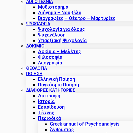
ΛΟΓΟΤΕΧΝΙΑ
Μυθιστόρημα
Διήγημα – Νουβέλα
Βιογραφίες – Θέατρο – Μαρτυρίες
ΨΥΧΟΛΟΓΙΑ
Ψυχολογία για όλους
Ψυχανάλυση
Υπαρξιακή Ψυχολογία
ΔΟΚΊΜΙΟ
Δοκίμια – Μελέτες
Φιλοσοφία
Λαογραφία
ΘΕΟΛΟΓΙΑ
ΠΟΙΗΣΗ
Ελληνική Ποίηση
Παγκόσμια Ποίηση
ΔΙΑΦΟΡΕΣ ΚΑΤΗΓΟΡΙΕΣ
Διατροφή
Ιστορία
Εκπαίδευση
Τέχνες
Περιοδικά
Greek annual of Psychoanalysis
Άνθρωπος