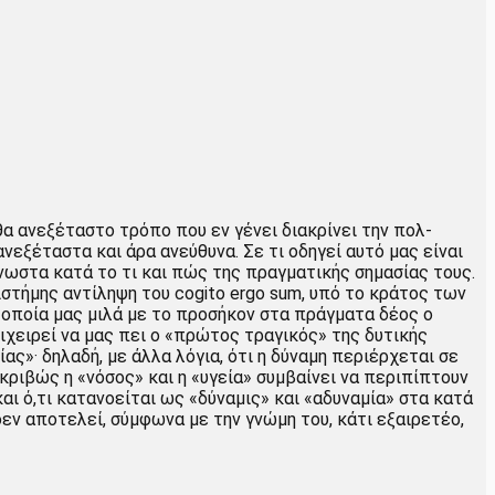
α ανεξέταστο τρόπο που εν γένει διακρίνει την πολ‐
εξέταστα και άρα ανεύθυνα. Σε τι οδηγεί αυτό μας είναι
ωστα κατά το τι και πώς της πραγματικής σημασίας τους.
στήμης αντίληψη του cogito ergo sum, υπό το κράτος των
 οποία μας μιλά με το προσήκον στα πράγματα δέος ο
ιχειρεί να μας πει ο «πρώτος τραγικός» της δυτικής
ας»· δηλαδή, με άλλα λόγια, ότι η δύναμη περιέρχεται σε
ιβώς η «νόσος» και η «υγεία» συμβαίνει να περιπίπτουν
και ό,τι κατανοείται ως «δύναμις» και «αδυναμία» στα κατά
εν αποτελεί, σύμφωνα με την γνώμη του, κάτι εξαιρετέο,