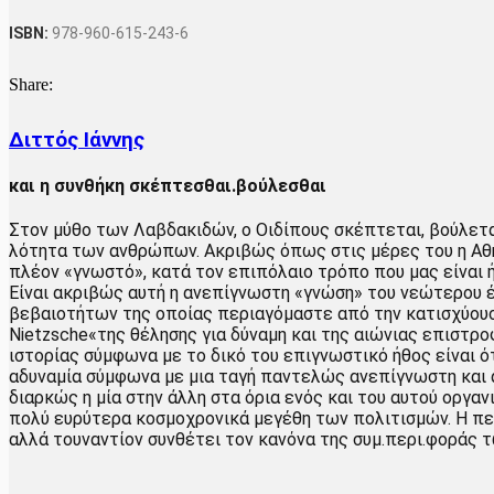
ISBN:
978-960-615-243-6
Share:
Διττός Ιάννης
και η συνθήκη σκέπτεσθαι.βούλεσθαι
Στον μύθο των Λαβδακιδών, ο Οιδίπους σκέπτεται, βούλεται
λότητα των ανθρώπων. Ακριβώς όπως στις μέρες του η Αθην
πλέον «γνωστό», κατά τον επιπόλαιο τρόπο που μας είναι
Είναι ακριβώς αυτή η ανεπίγνωστη «γνώση» του νεώτερου έ
βεβαιοτήτων της οποίας περιαγόμαστε από την κατισχύουσα
Nietzsche«της θέλησης για δύναμη και της αιώνιας επιστρο
ιστορίας σύμφωνα με το δικό του επιγνωστικό ήθος είναι ότ
αδυναμία σύμφωνα με μια ταγή παντελώς ανεπίγνωστη και α
διαρκώς η μία στην άλλη στα όρια ενός και του αυτού οργαν
πολύ ευρύτερα κοσμοχρονικά μεγέθη των πολιτισμών. Η περ
αλλά τουναντίον συνθέτει τον κανόνα της συμ.περι.φοράς 