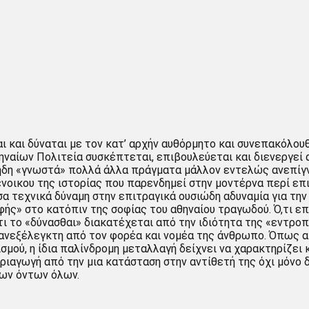
 και δύναται με τον κατ’ αρχήν αυθόρμητο και συνεπακόλουθ
αίων Πολιτεία συσκέπτεται, επιβουλεύεται και διενεργεί αν
 ήδη «γνωστά» πολλά άλλα πράγματα μάλλον εντελώς ανεπίγν
νοικου της ιστορίας που παρενδημεί στην μοντέρνα περί επι
 τεχνικά δύναμη στην επιτραγικά ουσιώδη αδυναμία για την
φής» στο κατόπιν της σοφίας του αθηναίου τραγωδού. Ό,τι επ
ι το «δύνασθαι» διακατέχεται από την ιδιότητα της «εντροπί
νεξέλεγκτη από τον φορέα και νομέα της άνθρωπο. Όπως ακρ
ισμού, η ίδια παλίνδρομη μεταλλαγή δείχνει να χαρακτηρίζει 
ιαγωγή από την μια κατάσταση στην αντίθετή της όχι μόνο δ
των όντων όλων.