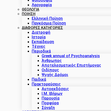
Φιλοσοφία
Λαογραφία
ΘΕΟΛΟΓΙΑ
ΠΟΙΗΣΗ
Ελληνική Ποίηση
Παγκόσμια Ποίηση
ΔΙΑΦΟΡΕΣ ΚΑΤΗΓΟΡΙΕΣ
Διατροφή
Ιστορία
Εκπαίδευση
Τέχνες
Περιοδικά
Greek annual of Psychoanalysis
Άνθρωπος
Αποτελεσματικός Επιστήμονας
Οιδίπους
Ψυχής Δρόμοι
Παιδικά
Πρακτoρεύσεις
Αυτοεκδόσεις
Ι.Μ. Ιβήρων
Παρουσία
Πορφύρα
Σύναξη