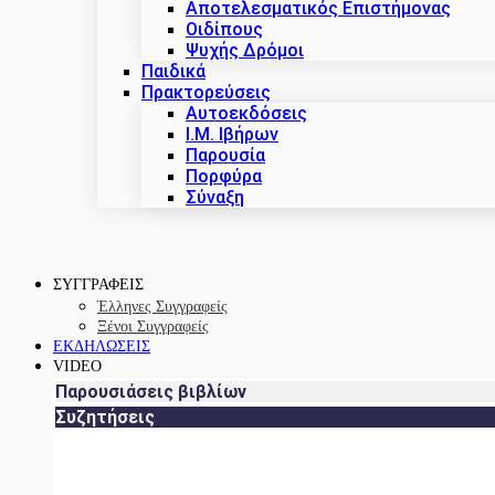
Αποτελεσματικός Επιστήμονας
Οιδίπους
Ψυχής Δρόμοι
Παιδικά
Πρακτoρεύσεις
Αυτοεκδόσεις
Ι.Μ. Ιβήρων
Παρουσία
Πορφύρα
Σύναξη
ΣΥΓΓΡΑΦΕΙΣ
Έλληνες Συγγραφείς
Ξένοι Συγγραφείς
ΕΚΔΗΛΩΣΕΙΣ
VIDEO
Παρουσιάσεις βιβλίων
Συζητήσεις