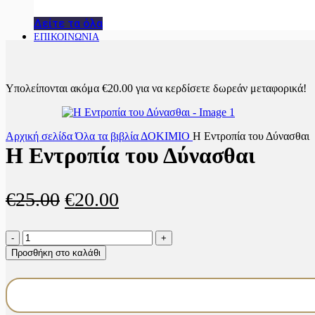
Δείτε τα όλα
ΕΠΙΚΟΙΝΩΝΙΑ
Υπολείπονται ακόμα
€
20.00
για να κερδίσετε δωρεάν μεταφορικά!
Αρχική σελίδα
Όλα τα βιβλία
ΔΟΚΙΜΙΟ
Η Εντροπία του Δύνασθαι
Η Εντροπία του Δύνασθαι
Original
Η
€
25.00
€
20.00
price
τρέχουσα
Η
was:
τιμή
Εντροπία
Προσθήκη στο καλάθι
του
€25.00.
είναι:
Δύνασθαι
€20.00.
ποσότητα