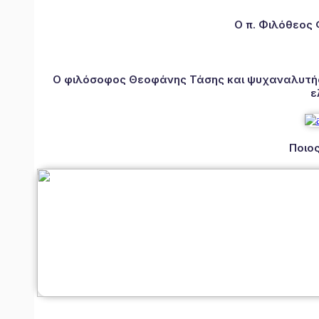
Ο π. Φιλόθεος
Ο φιλόσοφος Θεοφάνης Τάσης και ψυχαναλυτής 
ε
Ποιος