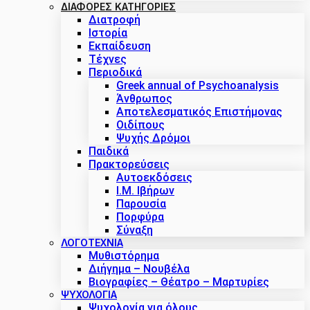
ΔΙΑΦΟΡΕΣ ΚΑΤΗΓΟΡΙΕΣ
Διατροφή
Ιστορία
Εκπαίδευση
Τέχνες
Περιοδικά
Greek annual of Psychoanalysis
Άνθρωπος
Αποτελεσματικός Επιστήμονας
Οιδίπους
Ψυχής Δρόμοι
Παιδικά
Πρακτoρεύσεις
Αυτοεκδόσεις
Ι.Μ. Ιβήρων
Παρουσία
Πορφύρα
Σύναξη
ΛΟΓΟΤΕΧΝΙΑ
Μυθιστόρημα
Διήγημα – Νουβέλα
Βιογραφίες – Θέατρο – Μαρτυρίες
ΨΥΧΟΛΟΓΙΑ
Ψυχολογία για όλους