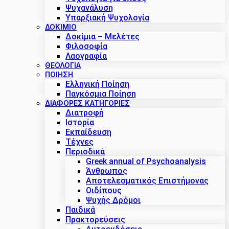
Ψυχανάλυση
Υπαρξιακή Ψυχολογία
ΔΟΚΊΜΙΟ
Δοκίμια – Μελέτες
Φιλοσοφία
Λαογραφία
ΘΕΟΛΟΓΙΑ
ΠΟΙΗΣΗ
Ελληνική Ποίηση
Παγκόσμια Ποίηση
ΔΙΑΦΟΡΕΣ ΚΑΤΗΓΟΡΙΕΣ
Διατροφή
Ιστορία
Εκπαίδευση
Τέχνες
Περιοδικά
Greek annual of Psychoanalysis
Άνθρωπος
Αποτελεσματικός Επιστήμονας
Οιδίπους
Ψυχής Δρόμοι
Παιδικά
Πρακτoρεύσεις