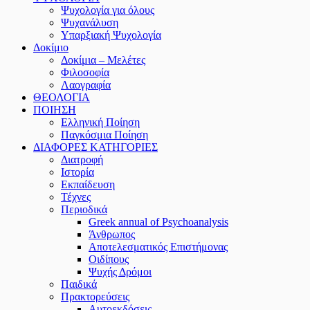
Ψυχολογία για όλους
Ψυχανάλυση
Υπαρξιακή Ψυχολογία
Δοκίμιο
Δοκίμια – Μελέτες
Φιλοσοφία
Λαογραφία
ΘΕΟΛΟΓΙΑ
ΠΟΙΗΣΗ
Ελληνική Ποίηση
Παγκόσμια Ποίηση
ΔΙΑΦΟΡΕΣ ΚΑΤΗΓΟΡΙΕΣ
Διατροφή
Ιστορία
Εκπαίδευση
Τέχνες
Περιοδικά
Greek annual of Psychoanalysis
Άνθρωπος
Αποτελεσματικός Επιστήμονας
Οιδίπους
Ψυχής Δρόμοι
Παιδικά
Πρακτoρεύσεις
Αυτοεκδόσεις