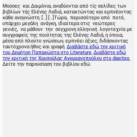
Μούσες και Δαιμόνια, αναδύονται από τίς σελίδες των
βιβλίων τής Ελένης Λαδιά, κατακτώντας και εμπνέοντας
κάθε αναγνώστη. […] […]Τώρα, περισσότερο από ποτέ,
υπάρχει μεγάλη ανάγκη, ιδιαίτερα στις νεώτερες
γενιές, να μάθουν την σύγχρονη ελληνική λογοτεχνία με
συγγραφείς της ποιότητας της Ελένης Λαδιά, η όποια,
μέσα από πλούτο γνώσεων, εμπνέει άξιες, διδάσκοντας
ταυτόχρονα ήθος και γραφή.
Διαβάστε εδώ την κριτική
του Δημήτρη Παπακώστα στο Literature.
Διαβάστε εδώ
την κριτική της Χρυσούλας Αγκυρανοπούλου στο diastixo.
Δείτε την παρουσίαση του βιβλίου εδώ.