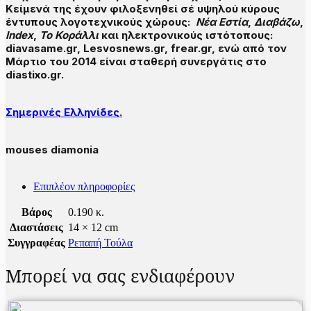
Κείμενά της έχουν φιλοξενηθεί σέ υψηλού κύρους
έντυπους λογοτεχνικούς χώρους:
Νέα Εστία
,
Διαβάζω
,
I
ndex
,
Το Κοράλλι
και ηλεκτρονικούς ιστότοπους:
diavasame.gr, Lesvosnews.gr, frear.gr, ενώ από τον
Μάρτιο του 2014 είναι σταθερή συνεργάτις στο
diastixo.gr.
Σημερινές Ελληνίδες.
mouses diamonia
Επιπλέον πληροφορίες
Βάρος
0.190 κ.
Διαστάσεις
14 × 12 cm
Συγγραφέας
Ρεπαπή Τούλα
Μπορεί να σας ενδιαφέρουν