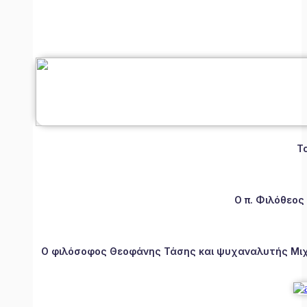
Τ
Ο π. Φιλόθεος
Ο φιλόσοφος Θεοφάνης Τάσης και ψυχαναλυτής Μιχάλ