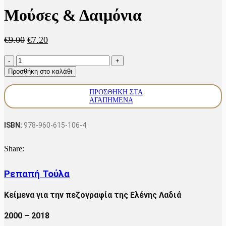
Μούσες & Δαιμόνια
Original
Η
€
9.00
€
7.20
price
τρέχουσα
Μούσες
was:
τιμή
&
€9.00.
είναι:
Προσθήκη στο καλάθι
Δαιμόνια
€7.20.
ποσότητα
ΠΡΟΣΘΉΚΗ ΣΤΑ
ΑΓΑΠΗΜΈΝΑ
ISBN:
978-960-615-106-4
Share:
Ρεπαπή Τούλα
Κείμενα για την πεζογραφία της Ελένης Λαδιά
2000 – 2018