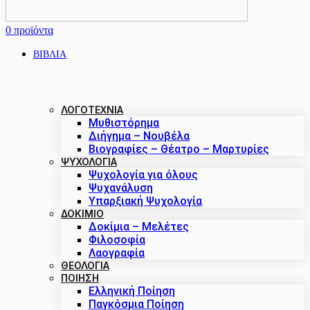
0
προϊόντα
ΒΙΒΛΙΑ
ΛΟΓΟΤΕΧΝΙΑ
Μυθιστόρημα
Διήγημα – Νουβέλα
Βιογραφίες – Θέατρο – Μαρτυρίες
ΨΥΧΟΛΟΓΙΑ
Ψυχολογία για όλους
Ψυχανάλυση
Υπαρξιακή Ψυχολογία
ΔΟΚΊΜΙΟ
Δοκίμια – Μελέτες
Φιλοσοφία
Λαογραφία
ΘΕΟΛΟΓΙΑ
ΠΟΙΗΣΗ
Ελληνική Ποίηση
Παγκόσμια Ποίηση