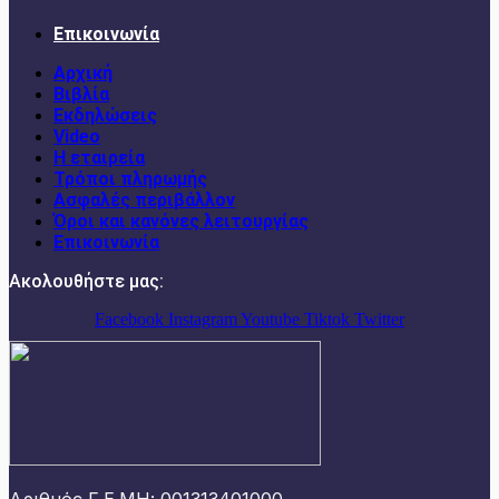
Επικοινωνία
Αρχική
Βιβλία
Εκδηλώσεις
Video
Η εταιρεία
Τρόποι πληρωμής
Ασφαλές περιβάλλον
Όροι και κανόνες λειτουργίας
Επικοινωνία
Ακολουθήστε μας:
Facebook
Instagram
Youtube
Tiktok
Twitter
Αριθμός Γ.Ε.ΜΗ: 001313401000