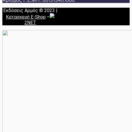
Εκδόσεις Αρμός © 2023 |
Κατασκευή E-Shop
–
2NET