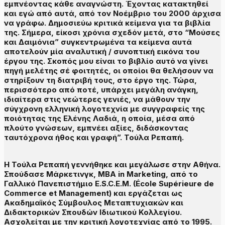
εμπνέοντας κάθε αναγνώστη. Έχοντας κατακτηθεί
και εγώ από αυτά, από τον Νοέμβριο του 2000 άρχισα
να γράφω. Δημοσιεύω κριτικά κείμενα για τα βιβλία
της. Σήμερα, είκοσι χρόνια σχεδόν μετά, στο “Μούσες
και Δαιμόνια” συγκεντρωμένα τα κείμενα αυτά
αποτελούν μία αναλυτική / συνοπτική εικόνα του
έργου της. Σκοπός μου είναι το βιβλίο αυτό να γίνει
πηγή μελέτης σέ φοιτητές, οι οποίοι θα θελήσουν να
στηρίξουν τη διατριβή τους, στο έργο της. Τώρα,
περισσότερο από ποτέ, υπάρχει μεγά­λη ανάγκη,
ιδιαίτερα στις νεώτερες γενιές, να μάθουν την
σύγχρονη ελληνική λογοτεχνία με συγγραφείς της
ποιότητας της Ελένης Λαδιά, η οποία, μέσα από
πλούτο γνώσεων, εμπνέει αξίες, διδάσκοντας
ταυτόχρονα ήθος και γραφή”. Τούλα Ρεπαπή.
Η Τούλα Ρεπαπή γεννήθηκε και μεγάλωσε στην Αθήνα.
Σπούδασε Μάρκετινγκ, MBA in Marketing, από το
Γαλλικό Πανεπιστήμιο E.S.C.E.M. (École Supérieure de
Commerce et Management) και εργάζεται ως
Ακαδημαϊκός Σύμβουλος Μεταπτυχιακών και
Διδακτορικών Σπουδών Ιδιωτικού Κολλεγίου.
Ασχολείται με την κριτική λογοτεχνίας από το 1995.