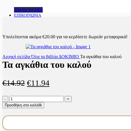
Δείτε τα όλα
ΕΠΙΚΟΙΝΩΝΙΑ
Υπολείπονται ακόμα
€
20.00
για να κερδίσετε δωρεάν μεταφορικά!
Αρχική σελίδα
Όλα τα βιβλία
ΔΟΚΙΜΙΟ
Τα αγκάθια του καλού
Τα αγκάθια του καλού
Original
Η
€
14.92
€
11.94
price
τρέχουσα
Τα
was:
τιμή
αγκάθια
Προσθήκη στο καλάθι
του
€14.92.
είναι:
καλού
€11.94.
ποσότητα