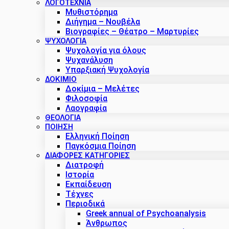
ΛΟΓΟΤΕΧΝΙΑ
Μυθιστόρημα
Διήγημα – Νουβέλα
Βιογραφίες – Θέατρο – Μαρτυρίες
ΨΥΧΟΛΟΓΙΑ
Ψυχολογία για όλους
Ψυχανάλυση
Υπαρξιακή Ψυχολογία
ΔΟΚΊΜΙΟ
Δοκίμια – Μελέτες
Φιλοσοφία
Λαογραφία
ΘΕΟΛΟΓΙΑ
ΠΟΙΗΣΗ
Ελληνική Ποίηση
Παγκόσμια Ποίηση
ΔΙΑΦΟΡΕΣ ΚΑΤΗΓΟΡΙΕΣ
Διατροφή
Ιστορία
Εκπαίδευση
Τέχνες
Περιοδικά
Greek annual of Psychoanalysis
Άνθρωπος