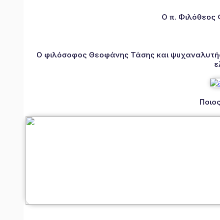
Ο π. Φιλόθεος
Ο φιλόσοφος Θεοφάνης Τάσης και ψυχαναλυτής 
ε
Ποιος