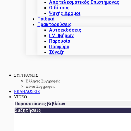
Αποτελεσματικός Επιστήμονας
Οιδίπους
Ψυχής Δρόμοι
Παιδικά
Πρακτoρεύσεις
Αυτοεκδόσεις
Ι.Μ. Ιβήρων
Παρουσία
Πορφύρα
Σύναξη
ΣΥΓΓΡΑΦΕΙΣ
Έλληνες Συγγραφείς
Ξένοι Συγγραφείς
ΕΚΔΗΛΩΣΕΙΣ
VIDEO
Παρουσιάσεις βιβλίων
Συζητήσεις