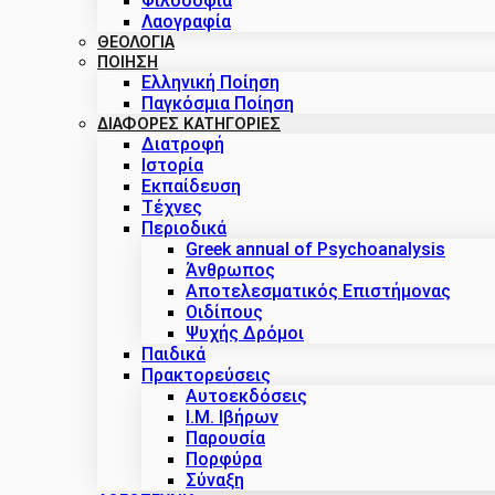
Φιλοσοφία
Λαογραφία
ΘΕΟΛΟΓΙΑ
ΠΟΙΗΣΗ
Ελληνική Ποίηση
Παγκόσμια Ποίηση
ΔΙΑΦΟΡΕΣ ΚΑΤΗΓΟΡΙΕΣ
Διατροφή
Ιστορία
Εκπαίδευση
Τέχνες
Περιοδικά
Greek annual of Psychoanalysis
Άνθρωπος
Αποτελεσματικός Επιστήμονας
Οιδίπους
Ψυχής Δρόμοι
Παιδικά
Πρακτoρεύσεις
Αυτοεκδόσεις
Ι.Μ. Ιβήρων
Παρουσία
Πορφύρα
Σύναξη