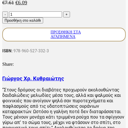
Original
Η
€
7.61
€
6.09
price
τρέχουσα
Περίπατος
was:
τιμή
στα
€7.61.
είναι:
Προσθήκη στο καλάθι
τείχη
€6.09.
ποσότητα
ΠΡΟΣΘΉΚΗ ΣΤΑ
ΑΓΑΠΗΜΈΝΑ
ISBN:
978-960-527-332-3
Share:
Γιώργος Χρ. Κυθραιώτης
“Στους δρόμους οι διαβάτες προχωρούν ακολουθώντας
δαιδαλώδεις μελωδίες μέσα τους, αλλά και ψαλμούς και
φοινικιές που ανοίγουν ψηλά σαν πυροτεχνήματα και
παφλασμούς από τις υδατοπτώσεις ουράνιων
καταρρακτών. Ωστόσο η γαλήνη ποτέ δεν διαταράσσεται.
Τους μένουν μονάχα κάτι τριμμένα ρούχα που τα σφίγγουν
γύρω απ’ το σώμα τους, μέχρι να φτάσουν στο σπίτι, στο
πραγματικό τους σπίτι.” Ακολουθώντας το δρόμο της