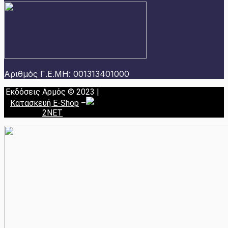
Αριθμός Γ.Ε.ΜΗ: 001313401000
Εκδόσεις Αρμός © 2023 |
Κατασκευή E-Shop
–
2NET