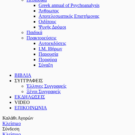
Greek annual of Psychoanalysis
Άνθρωπος
Αποτελεσματικός Επιστήμονας
Οιδίπους
Ψυχής Δρόμοι
Παιδικά
Πρακτoρεύσεις
Αυτοεκδόσεις
Ι.Μ. Ιβήρων
Παρουσία
Πορφύρα
Σύναξη
ΒΙΒΛΙΑ
ΣΥΓΓΡΑΦΕΙΣ
Έλληνες Συγγραφείς
Ξένοι Συγγραφείς
ΕΚΔΗΛΩΣΕΙΣ
VIDEO
ΕΠΙΚΟΙΝΩΝΙΑ
Καλάθι Αγορών
Κλείσιμο
Σύνδεση
Κλείσιμο