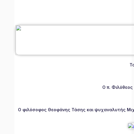
Τ
Ο π. Φιλόθεος
Ο φιλόσοφος Θεοφάνης Τάσης και ψυχαναλυτής Μιχάλ