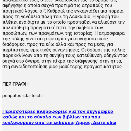
αφήγησης η οποία συχνά προτιμά τις ατραπούς του
ποιητικού λόγου, ο Γ. Κυθραιώτης εγκαινιάζει μια πορεία
προς τη γενέθλια πόλη του, τη Λευκωσία. Η γραφή του
πλέκει ένα δίχτυ με το οποίο προσπαθεί να αλιεύσει την
πολυπόθητη πραγματικότητα, την αλήθεια των
προσώπων, των πραγμάτων, της ιστορίας. Η ατμόσφαιρα
της πόλης γίνεται η αφετηρία για συναρπαστικές
διαδρομές, προς τα έξω αλλά και προς τα μέσα, για
περίπατους, ερωτικές συναντήσεις. Οι δρόμοι της πόλης
παρεκκλίνουν από τη συνήθη τους κατεύθυνση, οδηγώντας
συχνά στο όνειρο, στην πίκρα της διάψευσης, στην ήττα,
στη συνειδητοποίηση μιας βαθύτερης πραγματικότητας.
ΠΕΡΙΓΡΑΦΗ
peripatos-sta-teichi
Περισσότερες πληροφορίες για τον συγγραφέα
καθώς και το σύνολο των βιβλίων του που
κυκλοφορούν από τις εκδόσεις Αρμός. Δείτε εδώ