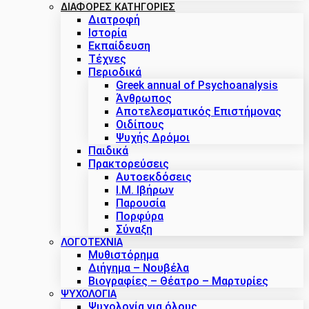
ΔΙΑΦΟΡΕΣ ΚΑΤΗΓΟΡΙΕΣ
Διατροφή
Ιστορία
Εκπαίδευση
Τέχνες
Περιοδικά
Greek annual of Psychoanalysis
Άνθρωπος
Αποτελεσματικός Επιστήμονας
Οιδίπους
Ψυχής Δρόμοι
Παιδικά
Πρακτoρεύσεις
Αυτοεκδόσεις
Ι.Μ. Ιβήρων
Παρουσία
Πορφύρα
Σύναξη
ΛΟΓΟΤΕΧΝΙΑ
Μυθιστόρημα
Διήγημα – Νουβέλα
Βιογραφίες – Θέατρο – Μαρτυρίες
ΨΥΧΟΛΟΓΙΑ
Ψυχολογία για όλους