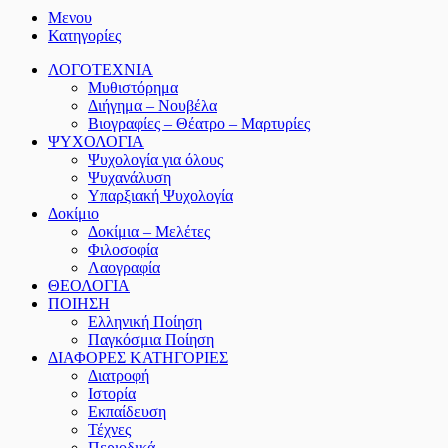
Μενου
Κατηγορίες
ΛΟΓΟΤΕΧΝΙΑ
Μυθιστόρημα
Διήγημα – Νουβέλα
Βιογραφίες – Θέατρο – Μαρτυρίες
ΨΥΧΟΛΟΓΙΑ
Ψυχολογία για όλους
Ψυχανάλυση
Υπαρξιακή Ψυχολογία
Δοκίμιο
Δοκίμια – Μελέτες
Φιλοσοφία
Λαογραφία
ΘΕΟΛΟΓΙΑ
ΠΟΙΗΣΗ
Ελληνική Ποίηση
Παγκόσμια Ποίηση
ΔΙΑΦΟΡΕΣ ΚΑΤΗΓΟΡΙΕΣ
Διατροφή
Ιστορία
Εκπαίδευση
Τέχνες
Περιοδικά