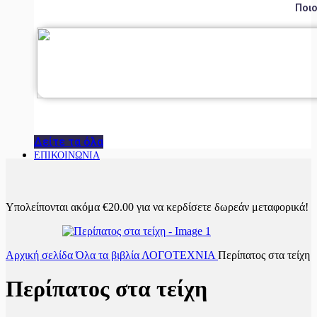
Ποιο
Δείτε τα όλα
ΕΠΙΚΟΙΝΩΝΙΑ
Υπολείπονται ακόμα
€
20.00
για να κερδίσετε δωρεάν μεταφορικά!
Αρχική σελίδα
Όλα τα βιβλία
ΛΟΓΟΤΕΧΝΙΑ
Περίπατος στα τείχη
Περίπατος στα τείχη