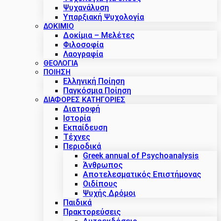
Ψυχανάλυση
Υπαρξιακή Ψυχολογία
ΔΟΚΊΜΙΟ
Δοκίμια – Μελέτες
Φιλοσοφία
Λαογραφία
ΘΕΟΛΟΓΙΑ
ΠΟΙΗΣΗ
Ελληνική Ποίηση
Παγκόσμια Ποίηση
ΔΙΑΦΟΡΕΣ ΚΑΤΗΓΟΡΙΕΣ
Διατροφή
Ιστορία
Εκπαίδευση
Τέχνες
Περιοδικά
Greek annual of Psychoanalysis
Άνθρωπος
Αποτελεσματικός Επιστήμονας
Οιδίπους
Ψυχής Δρόμοι
Παιδικά
Πρακτoρεύσεις