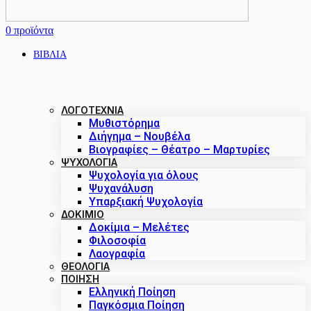
0
προϊόντα
ΒΙΒΛΙΑ
ΛΟΓΟΤΕΧΝΙΑ
Μυθιστόρημα
Διήγημα – Νουβέλα
Βιογραφίες – Θέατρο – Μαρτυρίες
ΨΥΧΟΛΟΓΙΑ
Ψυχολογία για όλους
Ψυχανάλυση
Υπαρξιακή Ψυχολογία
ΔΟΚΊΜΙΟ
Δοκίμια – Μελέτες
Φιλοσοφία
Λαογραφία
ΘΕΟΛΟΓΙΑ
ΠΟΙΗΣΗ
Ελληνική Ποίηση
Παγκόσμια Ποίηση