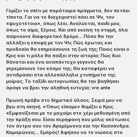
Γεμίζει το σπίτι με παράταιρα πράγματα, δεν πετάει
τίποτα. Για να το διαχειριστεί πάει σε Ψυ, τον
«ψυχοτέτοιο», όπως λέει. Αναλύεται, παιδί μου,
όπως το αίμα, ξέρεις. Και από εκείνη τη στιγμή, όλα
παίρνουνε διαφορετικό δρόμο… Πόσο θα την
αλλάξει η επαφή με τον Ψυ; Πώς έρωτας και
προδοσία θα επηρεάσουνε τη ζωή της; Ποιος είναι ο
Κρις και τι ρόλο θα παίξει στην ιστορία; Πώς δυο
θάνατοι και ένα αναπάντεχο γεγονός θα
γκρεμίσουνε τον κόσμο της; Θα καταφέρει να
αντιδράσει στα αλλεπάλληλα χτυπήματα της
μοίρας; Το ταξίδι αυτογνωσίας θα την βοηθήσει
άραγε να βρει την αληθινή ευτυχία; vre ante
Πρωινή πρόβα στο δημοτικό άλσος. Σειρά μου να
βγω στη σκηνή. «Όπως είπαμε» θυμίζει ο Κρις.
«Εμφανίζεσαι με το μαχαίρι στο χέρι μεθυσμένη από
την πράξη σου. Είσαι περήφανη που μόλις σκότωσες
τον άντρα σου τον Αγαμέμνονα και την Κασσάνδρα.
Καμαρώνεις… Εμπρός! Αφήσου να το νιώσεις στο