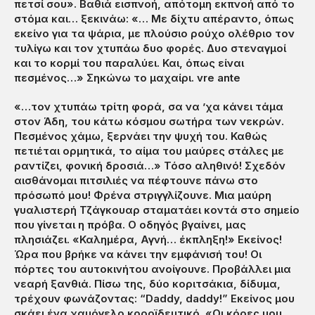
πετσί σου». Βαθιά εισπνοή, απότομη εκπνοή από το
στόμα και… ξεκινάω: «… Με δίχτυ απέραντο, όπως
εκείνο για τα ψάρια, με πλούσιο ρούχο ολέθριο τον
τυλίγω και τον χτυπάω δυο φορές. Δυο στεναγμοί
και το κορμί του παραλύει. Και, όπως είναι
πεσμένος…» Σηκώνω το μαχαίρι. vre ante
«…τον χτυπάω τρίτη φορά, σα να ’χα κάνει τάμα
στον Άδη, του κάτω κόσμου σωτήρα των νεκρών.
Πεσμένος χάμω, ξερνάει την ψυχή του. Καθώς
πετιέται ορμητικά, το αίμα του μαύρες στάλες με
ραντίζει, φονική δροσιά…» Τόσο αληθινό! Σχεδόν
αισθάνομαι πιτσιλιές να πέφτουνε πάνω στο
πρόσωπό μου! Φρένα στριγγλίζουνε. Μια μαύρη
γυαλιστερή Τζάγκουαρ σταματάει κοντά στο σημείο
που γίνεται η πρόβα. Ο οδηγός βγαίνει, μας
πλησιάζει. «Καλημέρα, Αγνή… έκπληξη!» Εκείνος!
Ώρα που βρήκε να κάνει την εμφάνισή του! Οι
πόρτες του αυτοκινήτου ανοίγουνε. Προβάλλει μια
νεαρή ξανθιά. Πίσω της, δύο κοριτσάκια, δίδυμα,
τρέχουν φωνάζοντας: “Daddy, daddy!” Εκείνος μου
σκάει ένα χαμόγελο κοροϊδευτικό. «Οι κόρες μου…