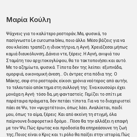
Μαρία Κούλη
Ψάχνεις για το καλύτερο ρεστοράν; Μα, φυσικά, το
πασίγνωστο Le curcuma bleu, ποιο άλλο. Μέσο βάζεις για να
σου κλείσει τραπέζι η ιδιοκτήτρια, η Αγνή. Χρειάζεσαι μήπως
καμιά διευκόλυνση; Δάνειο ντε, ξέρεις. Η Αγνή, ανιψιά του
Σταμάτη του αρχιτοκογλύφου, θα το τακτοποιήσει και αυτό.
Με το αζημίωτο, φυσικά. Τίποτα δεν της λείπει· εξυπνάδα,
ομορφιά, οικονομική άνεση… Οι άντρες στα πόδια της. Ο
Μάκης, σεφ στο ρεστοράν, είκοσι χρόνια νεότερος από αυτήν,
το τελευταίο απόκτημα στη συλλογή της. Ένα κουσούρι έχει
μονάχα η Αγνή· τόσο δα, μη φανταστείς. Γεμίζει το σπίτι με
παράταιρα πράγματα, δεν πετάει τίποτα. Για να το διαχειριστεί
πάει σε Ψυ, τον «ψυχοτέτοιο», όπως λέει. Αναλύεται, παιδί
μου, όπως το αίμα, ξέρεις. Και από εκείνη τη στιγμή, όλα
παίρνουνε διαφορετικό δρόμο… Πόσο θα την αλλάξει η επαφή
με τον Ψυ; Πώς έρωτας και προδοσία θα επηρεάσουνε τη ζωή
της; Ποιος είναι ο Κρις και τι ρόλο θα παίξει στην ιστορία; Πώς