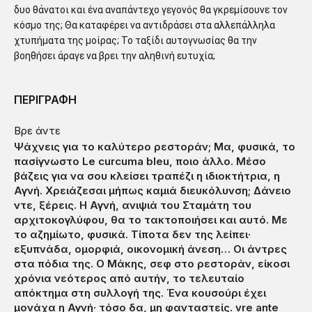
δυο θάνατοι και ένα αναπάντεχο γεγονός θα γκρεμίσουνε τον
κόσμο της; Θα καταφέρει να αντιδράσει στα αλλεπάλληλα
χτυπήματα της μοίρας; Το ταξίδι αυτογνωσίας θα την
βοηθήσει άραγε να βρει την αληθινή ευτυχία;
ΠΕΡΙΓΡΑΦΗ
Βρε άντε
Ψάχνεις για το καλύτερο ρεστοράν; Μα, φυσικά, το
πασίγνωστο Le curcuma bleu, ποιο άλλο. Μέσο
βάζεις για να σου κλείσει τραπέζι η ιδιοκτήτρια, η
Αγνή. Χρειάζεσαι μήπως καμιά διευκόλυνση; Δάνειο
ντε, ξέρεις. Η Αγνή, ανιψιά του Σταμάτη του
αρχιτοκογλύφου, θα το τακτοποιήσει και αυτό. Με
το αζημίωτο, φυσικά. Τίποτα δεν της λείπει·
εξυπνάδα, ομορφιά, οικονομική άνεση… Οι άντρες
στα πόδια της. Ο Μάκης, σεφ στο ρεστοράν, είκοσι
χρόνια νεότερος από αυτήν, το τελευταίο
απόκτημα στη συλλογή της. Ένα κουσούρι έχει
μονάχα η Αγνή· τόσο δα, μη φανταστείς. vre ante