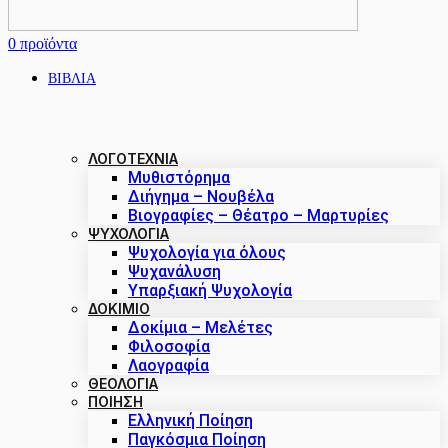
0
προϊόντα
ΒΙΒΛΙΑ
ΛΟΓΟΤΕΧΝΙΑ
Μυθιστόρημα
Διήγημα – Νουβέλα
Βιογραφίες – Θέατρο – Μαρτυρίες
ΨΥΧΟΛΟΓΙΑ
Ψυχολογία για όλους
Ψυχανάλυση
Υπαρξιακή Ψυχολογία
ΔΟΚΊΜΙΟ
Δοκίμια – Μελέτες
Φιλοσοφία
Λαογραφία
ΘΕΟΛΟΓΙΑ
ΠΟΙΗΣΗ
Ελληνική Ποίηση
Παγκόσμια Ποίηση