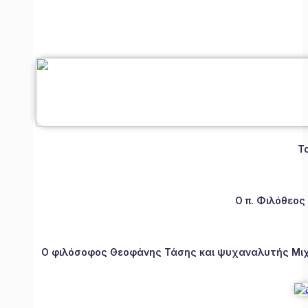
Τ
Ο π. Φιλόθεος
Ο φιλόσοφος Θεοφάνης Τάσης και ψυχαναλυτής Μιχάλ