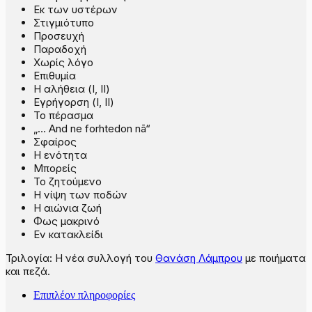
Εκ των υστέρων
Στιγμιότυπο
Προσευχή
Παραδοχή
Χωρίς λόγο
Επιθυμία
Η αλήθεια (Ι, ΙΙ)
Εγρήγορση (Ι, ΙΙ)
Το πέρασμα
„… And ne forhtedon nā“
Σφαίρος
Η ενότητα
Μπορείς
Το ζητούμενο
Η νίψη των ποδών
Η αιώνια ζωή
Φως μακρινό
Εν κατακλείδι
Τριλογία: Η νέα συλλογή του
Θανάση Λάμπρου
με ποιήματα
και πεζά.
Επιπλέον πληροφορίες