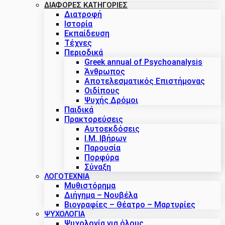
ΔΙΑΦΟΡΕΣ ΚΑΤΗΓΟΡΙΕΣ
Διατροφή
Ιστορία
Εκπαίδευση
Τέχνες
Περιοδικά
Greek annual of Psychoanalysis
Άνθρωπος
Αποτελεσματικός Επιστήμονας
Οιδίπους
Ψυχής Δρόμοι
Παιδικά
Πρακτoρεύσεις
Αυτοεκδόσεις
Ι.Μ. Ιβήρων
Παρουσία
Πορφύρα
Σύναξη
ΛΟΓΟΤΕΧΝΙΑ
Μυθιστόρημα
Διήγημα – Νουβέλα
Βιογραφίες – Θέατρο – Μαρτυρίες
ΨΥΧΟΛΟΓΙΑ
Ψυχολογία για όλους