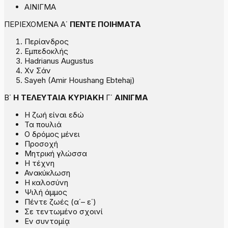
ΑΙΝΙΓΜΑ
ΠΕΡΙΕΧΟΜΕΝΑ Α΄
ΠΕΝΤΕ ΠΟΙΗΜΑΤΑ
Περίανδρος
Εμπεδοκλής
Hadrianus Augustus
Χὰν Σάν
Sayeh (Amir Houshang Ebtehaj)
Β΄
Η ΤΕΛΕΥΤΑΙΑ ΚΥΡΙΑΚΗ
Γ΄
ΑΙΝΙΓΜΑ
Η ζωή είναι εδώ
Τα πουλιά
Ο δρόμος μένει
Προσοχή
Μητρική γλώσσα
Η τέχνη
Ανακύκλωση
Η καλοσύνη
Ψιλή άμμος
Πέντε ζωές (α΄– ε΄)
Σε τεντωμένο σχοινί
Εν συντομίᾳ