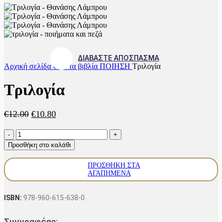
ΔΙΑΒΑΣΤΕ ΑΠΟΣΠΑΣΜΑ
Αρχική σελίδα
Όλα τα βιβλία
ΠΟΙΗΣΗ
Τριλογία
Τριλογία
Original
Η
€
12.00
€
10.80
price
τρέχουσα
Τριλογία
was:
τιμή
ποσότητα
€12.00.
είναι:
Προσθήκη στο καλάθι
€10.80.
ΠΡΟΣΘΉΚΗ ΣΤΑ
ΑΓΑΠΗΜΈΝΑ
ISBN:
978-960-615-638-0
Συγγραφέας: