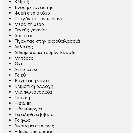
Κλίμαξ
Ένας μετανάστης
Ψυχή στο στόμα
Σταγόνα στον ωκεανό
Μέρα τη μέρα
Γενεές γενεών
Αόρατος
Γίγαντας στην ακροθαλασσιά
Απλότης
Δίδωμι σώμα τοὐμὸν Ελλάδι
Μητέρες
Όχι
Αυταπάτες
Το εὖ
Έρχεται η νύχτα
Κλιματική αλλαγή
Μια φωτογραφία
Σπονδή
Η σιωπή
Η δημιουργία
Τα αληθινά βιβλία
Το φως
Δικαίωμα στο φως
Η δίψα της ουσίας