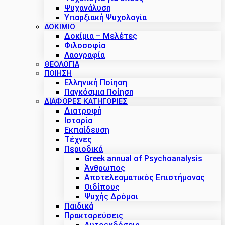
Ψυχανάλυση
Υπαρξιακή Ψυχολογία
ΔΟΚΊΜΙΟ
Δοκίμια – Μελέτες
Φιλοσοφία
Λαογραφία
ΘΕΟΛΟΓΙΑ
ΠΟΙΗΣΗ
Ελληνική Ποίηση
Παγκόσμια Ποίηση
ΔΙΑΦΟΡΕΣ ΚΑΤΗΓΟΡΙΕΣ
Διατροφή
Ιστορία
Εκπαίδευση
Τέχνες
Περιοδικά
Greek annual of Psychoanalysis
Άνθρωπος
Αποτελεσματικός Επιστήμονας
Οιδίπους
Ψυχής Δρόμοι
Παιδικά
Πρακτoρεύσεις