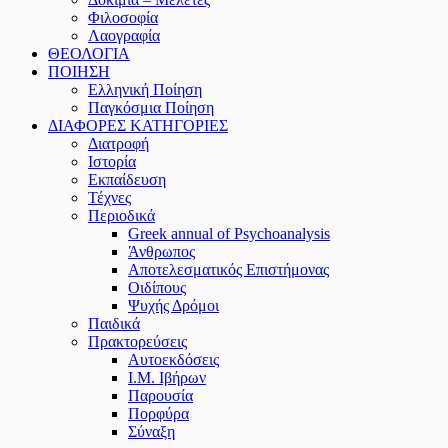
Φιλοσοφία
Λαογραφία
ΘΕΟΛΟΓΙΑ
ΠΟΙΗΣΗ
Ελληνική Ποίηση
Παγκόσμια Ποίηση
ΔΙΑΦΟΡΕΣ ΚΑΤΗΓΟΡΙΕΣ
Διατροφή
Ιστορία
Εκπαίδευση
Τέχνες
Περιοδικά
Greek annual of Psychoanalysis
Άνθρωπος
Αποτελεσματικός Επιστήμονας
Οιδίπους
Ψυχής Δρόμοι
Παιδικά
Πρακτoρεύσεις
Αυτοεκδόσεις
Ι.Μ. Ιβήρων
Παρουσία
Πορφύρα
Σύναξη