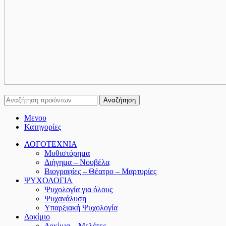
Αναζήτηση
Μενου
Κατηγορίες
ΛΟΓΟΤΕΧΝΙΑ
Μυθιστόρημα
Διήγημα – Νουβέλα
Βιογραφίες – Θέατρο – Μαρτυρίες
ΨΥΧΟΛΟΓΙΑ
Ψυχολογία για όλους
Ψυχανάλυση
Υπαρξιακή Ψυχολογία
Δοκίμιο
Δοκίμια – Μελέτες