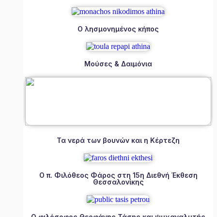
Ο λησμονημένος κήπος
Μούσες & Δαιμόνια
Τα νερά των βουνών και η Κέρτεζη
Ο π. Φιλόθεος Φάρος στη 15η Διεθνή Έκθεση
Θεσσαλονίκης
Ο φιλόσοφος Θεοφάνης Τάσης και ψυχαναλυτής