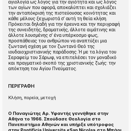
αγιολογία ως λόγος για την αγιότητα και ως λόγος
των αγίων που αφορά, αποκαλύπτει και σχολιάζει
την ανταπόκρισή της πιστεύουσας κοινότητας και
κάθε μέλους ξεχωριστά σ’ αυτή τη θεία κλήση.
Πρόκειται δηλαδή για την έρευνα και την περιγραφή
της συνειδητής, δραματικής, άλλοτε αιμάτινης και
άλλοτε λουσμένης σ’ ένα υπέρκοσμο φως,
προσπάθειας του ανθρώπου να αναπτύξει μια
ζωντανή σχέση με τον ζωντανό Θεό της
ιουδαιοχριστιανικής παράδοσης. Ή με τα λόγια του
Σεραφείμ του Σάρωφ, να επιτελέσει τον μοναδικό
και πραγματικό σκοπό της χριστιανικής ζωής: την
απόκτηση του Αγίου Πνεύματος.
ΠΕΡΙΓΡΑΦΗ
Κλήση, πορεία, μετοχή
Ο Παναγιώτης Αρ. Υφαντής γεννήθηκε στην
Αθήνα το 1966. Σπούδασε Θεολογία στο
Πανεπιστήμιο Αθηνών και υπήρξε υπότροφος
στην Pontificia Universita «San Nicola» στο Μπάρι