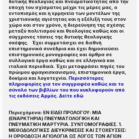
δυτικής θεολογίας και πνευματικότητας από την
εποχή του σχίσματος μέχρι τις μέρες μας, ο
εντοπισμός και η ερμηνεία των μοντέλων της
χριστιανικής αγιότητας και η εξέλιξή τους στον
χώρο και στον χρόνο, η διερεύνηση της σχέσης
μεταξύ πολιτισμού και θεολογίας καθώς και οι
σύγχρονες τάσεις της δυτικής θεολογικής
σκέψης. Έχει συμμετάσχει σε διεθνή
επιστημονικά συνέδρια και έχει δημοσιεύσει
επιστημονικές μονογραφίες και άρθρα σε
συλλογικά έργα καθώς και σε ελληνικά και
ιταλικά περιοδικά. Έχει μεταφράσει πηγές του
πρώιμου φραγκισκανισμού, επιστημονικά έργα,
δοκίμια και λογοτεχνία.
Περισσότερες
πληροφορίες για τον συγγραφέα καθώς και το
σύνολο των βιβλίων του που κυκλοφορούν από
τις εκδόσεις Αρμός. Δείτε εδώ
Περιεχόμενα: ΕΝ ΕΙΔΕΙ ΠΡΟΛΟΓΟΥ: ΜΙΑ
(ΕΝΑΡΚΤΗΡΙΑ) ΠΝΕΥΜΑΤΟΛΟΓΙΚΗ ΚΑΙ
ΠΝΕΥΜΑΤΙΚΗ ΜΑΡΤΥΡΙΑ. ΣΥΝΤΟΜΟΓΡΑΦΙΕΣ. 1.
ΜΕΘΟΔΟΛΟΓΙΚΕΣ ΔΙΕΥΚΡΙΝΙΣΕΙΣ ΚΑΙ ΣΤΟΧΕΥΣΕΙΣ:
Η ΟΡΘΟΔΟΞΗ ΑΓΙΟΛΟΓΙΑ ΩΣ ΛΟΓΟΣ ΤΩΝ ΑΓΙΩΝ