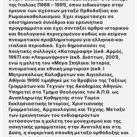
της Ιταλίας (1988 – 1991), όπου ειδικεύτηκε στην
έρευνα των σχέσεων μεταξύ Ορθοδοξίας και
Ρωμαιοκαθολικισμού. Έχει συμμετάσχει σε
επιστημονικά συνέδρια και ερευνητικά
προγράμματα και έχει συντάξει άρθρα ιστορικού
και θεολογικού περιεχομένου καθώς και κείμενα
πνευματικού προβληματισμού για ελληνικά και
ιταλικά περιοδικά. Έχει δημοσιεύσει τις
ποιητικές συλλογές «Καταγραφή» (εκδ. Αρμός,
1997) και «Λειμωνάριον» (εκδ. Διάττων, 2001),
ενώ η μελέτη του «Μέγα Σπήλαιο: Ιστορία,
πνευματική και εθνική μαρτυρία» (εκδ. Ι
Μητροπόλεως Καλαβρύτων και Αιγιαλείας,
Αθήναι 1999) τιμήθηκε με το Βραβείο της Τάξεως
Γραμμάτων και Τεχνών της Ακαδημίας Αθηνών.
Υπηρετεί στο Τμήμα Θεολογίας του Α.Π.Θ. ως
Αναπληρωτής Καθηγητής στον Τομέα
Εκκλησιαστικής Ιστορίας, Χριστιανικής
Γραμματείας, Αρχαιολογίας και Τέχνης. Μεταξύ
των ερευνητικών του ενδιαφερόντων
εντάσσονται η μελέτη του μοναχισμού και της
ασκητικής γραμματείας στην Ανατολή και στη
Δύση, η συγκριτική σπουδή μεταξύ ορθόδοξης και