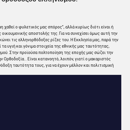
μη χαθεί ο φυλετικός μας σπόρος”, αλλά κυρίως διότι είναι ή
 οικουμενικής αποστολής της. Για να συνεχίσει όμως αυτή την
κώνει τις ελληνορθόδοξες ρίζες του. Η Εκκλησία μας, παρά την
α υγιή και γόνιμα στοιχεία της εθνικής μας ταυτότητας,
σμού. Στην προϊούσα πολτοποίηση της εποχής μας σώζει την
 Ορθοδοξία… Είναι κατανοητό, λοιπόν, γιατί ο μακαριστός
όδοξη ταυτότητα τους, για να έχουν μέλλον και πολιτισμική