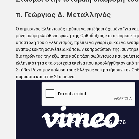
π. Γεώργιος Δ. Μεταλληνός
Ο σημερινός Ελληνισμός πρέπει να επιζήσει όχι μόνο “για να 
μόνη ακόμη ελεύθερη φωνή της Ορθοδοξίας και ο φορέας της
αποστολή του ο Ελληνισμός, πρέπει να γνωρίζει και να ενσαρ
αναπόφευκτη ασυνέπεια κάποιων εκπροσώπων της, συντηρεί τ
διατηρώντας την έξω από κάθε τάση σωβινισμού και φυλετι
ελληνικότητα στα στοιχεία εκείνα που προσλήφθηκαν από την
Στήβεν Ράνσιμαν κάλεσε τους Έλληνες να κρατήσουν την Ορθ
παρουσία και στον 21ο αιώνα.