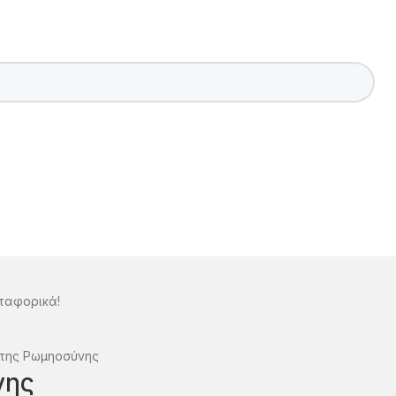
ταφορικά!
 της Ρωμηοσύνης
νης