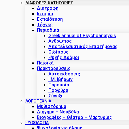
ΔΙΑΦΟΡΕΣ ΚΑΤΗΓΟΡΙΕΣ
Διατροφή
Ιστορία
Εκπαίδευση
Τέχνες
Περιοδικά
Greek annual of Psychoanalysis
Άνθρωπος
Αποτελεσματικός Επιστήμονας
Οιδίπους
Ψυχής Δρόμοι
Παιδικά
Πρακτoρεύσεις
Αυτοεκδόσεις
Ι.Μ. Ιβήρων
Παρουσία
Πορφύρα
Σύναξη
ΛΟΓΟΤΕΧΝΙΑ
Μυθιστόρημα
Διήγημα – Νουβέλα
Βιογραφίες – Θέατρο – Μαρτυρίες
ΨΥΧΟΛΟΓΙΑ
Ψυχολογία για όλους