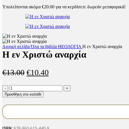
Υπολείπονται ακόμα
€
20.00
για να κερδίσετε δωρεάν μεταφορικά!
Αρχική σελίδα
Όλα τα βιβλία
ΘΕΟΛΟΓΙΑ
Η εν Χριστώ αναρχία
Η εν Χριστώ αναρχία
Original
Η
€
13.00
€
10.40
price
τρέχουσα
Η
was:
τιμή
εν
Προσθήκη στο καλάθι
Χριστώ
€13.00.
είναι:
αναρχία
€10.40.
ποσότητα
ISBN:
978-960-615-440-9