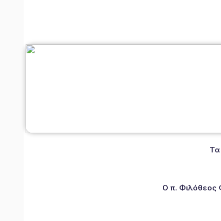
Τα
Ο π. Φιλόθεος