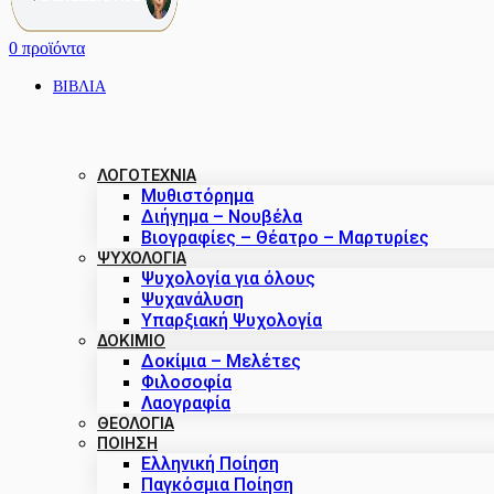
0
προϊόντα
ΒΙΒΛΙΑ
ΛΟΓΟΤΕΧΝΙΑ
Μυθιστόρημα
Διήγημα – Νουβέλα
Βιογραφίες – Θέατρο – Μαρτυρίες
ΨΥΧΟΛΟΓΙΑ
Ψυχολογία για όλους
Ψυχανάλυση
Υπαρξιακή Ψυχολογία
ΔΟΚΊΜΙΟ
Δοκίμια – Μελέτες
Φιλοσοφία
Λαογραφία
ΘΕΟΛΟΓΙΑ
ΠΟΙΗΣΗ
Ελληνική Ποίηση
Παγκόσμια Ποίηση