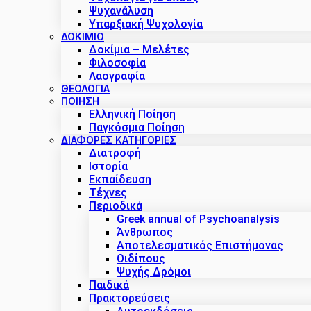
Ψυχανάλυση
Υπαρξιακή Ψυχολογία
ΔΟΚΊΜΙΟ
Δοκίμια – Μελέτες
Φιλοσοφία
Λαογραφία
ΘΕΟΛΟΓΙΑ
ΠΟΙΗΣΗ
Ελληνική Ποίηση
Παγκόσμια Ποίηση
ΔΙΑΦΟΡΕΣ ΚΑΤΗΓΟΡΙΕΣ
Διατροφή
Ιστορία
Εκπαίδευση
Τέχνες
Περιοδικά
Greek annual of Psychoanalysis
Άνθρωπος
Αποτελεσματικός Επιστήμονας
Οιδίπους
Ψυχής Δρόμοι
Παιδικά
Πρακτoρεύσεις