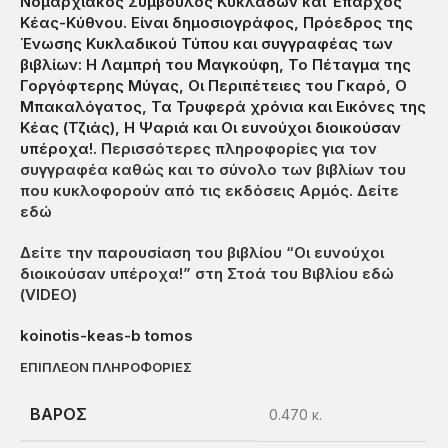
Νομαρχιακός Σύμβουλος Κυκλάδων και Έπαρχος
Κέας-Κύθνου. Είναι δημοσιογράφος, Πρόεδρος της
Ένωσης Κυκλαδικού Τύπου και συγγραφέας των
βιβλίων: Η Λαμπρή του Μαγκούφη, Το Πέταγμα της
Γοργόφτερης Μύγας, Οι Περιπέτειες του Γκαρό, Ο
Μπακαλόγατος, Τα Τρυφερά χρόνια και Εικόνες της
Κέας (Τζιάς), Η Ψαριά και Οι ευνούχοι διοικούσαν
υπέροχα!.
Περισσότερες πληροφορίες για τον
συγγραφέα καθώς και το σύνολο των βιβλίων του
που κυκλοφορούν από τις εκδόσεις Αρμός. Δείτε
εδώ
Δείτε την παρουσίαση του βιβλίου “Οι ευνούχοι
διοικούσαν υπέροχα!” στη Στοά του Βιβλίου εδώ
(VIDEO)
koinotis-keas-b tomos
ΕΠΙΠΛΈΟΝ ΠΛΗΡΟΦΟΡΊΕΣ
ΒΆΡΟΣ
0.470 κ.