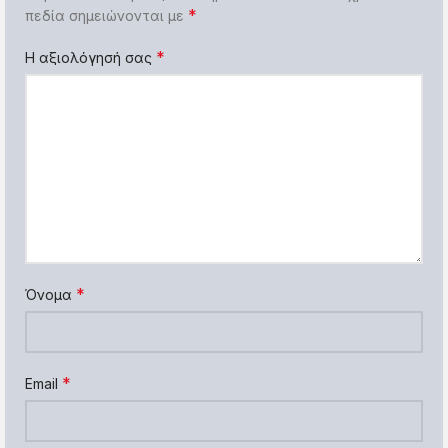
*
πεδία σημειώνονται με
*
Η αξιολόγησή σας
*
Όνομα
*
Email