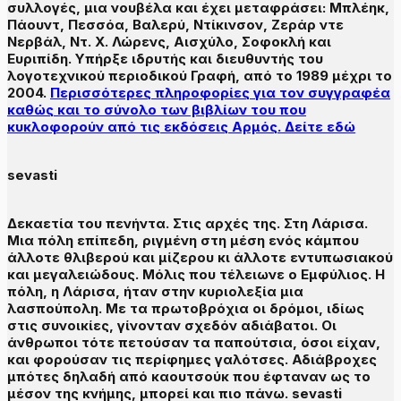
συλλογές, μια νουβέλα και έχει μεταφράσει: Μπλέηκ,
Πάουντ, Πεσσόα, Βαλερύ, Ντίκινσον, Ζεράρ ντε
Νερβάλ, Ντ. Χ. Λώρενς, Αισχύλο, Σοφοκλή και
Ευριπίδη. Υπήρξε ιδρυτής και διευθυντής του
λογοτεχνικού περιοδικού Γραφή, από το 1989 μέχρι το
2004.
Περισσότερες πληροφορίες για τον συγγραφέα
καθώς και το σύνολο των βιβλίων του που
κυκλοφορούν από τις εκδόσεις Αρμός. Δείτε εδώ
sevasti
Δεκαετία του πενήντα. Στις αρχές της. Στη Λάρισα.
Μια πόλη επίπεδη, ριγμένη στη μέση ενός κάμπου
άλλοτε θλιβερού και μίζερου κι άλλοτε εντυπωσιακού
και μεγαλειώδους. Μόλις που τέλειωνε ο Εμφύλιος. Η
πόλη, η Λάρισα, ήταν στην κυριολεξία μια
λασπούπολη. Με τα πρωτοβρόχια οι δρόμοι, ιδίως
στις συνοικίες, γίνονταν σχεδόν αδιάβατοι. Οι
άνθρωποι τότε πετούσαν τα παπούτσια, όσοι είχαν,
και φορούσαν τις περίφημες γαλότσες. Αδιάβροχες
μπότες δηλαδή από καουτσούκ που έφταναν ως το
μέσον της κνήμης, μπορεί και πιο πάνω. sevasti