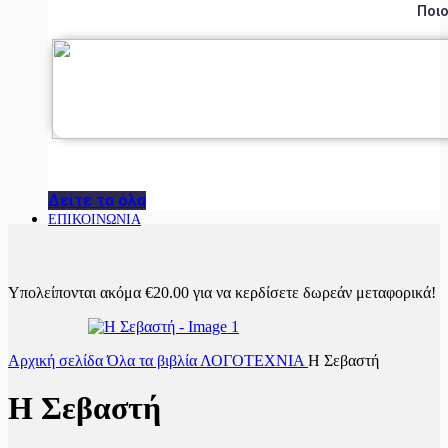
Ποιο
Δείτε τα όλα
ΕΠΙΚΟΙΝΩΝΙΑ
Υπολείπονται ακόμα
€
20.00
για να κερδίσετε δωρεάν μεταφορικά!
Αρχική σελίδα
Όλα τα βιβλία
ΛΟΓΟΤΕΧΝΙΑ
Η Σεβαστή
Η Σεβαστή