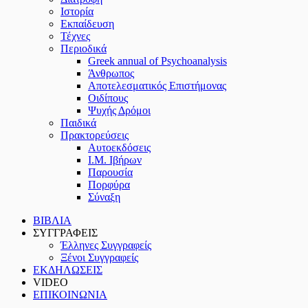
Ιστορία
Εκπαίδευση
Τέχνες
Περιοδικά
Greek annual of Psychoanalysis
Άνθρωπος
Αποτελεσματικός Επιστήμονας
Οιδίπους
Ψυχής Δρόμοι
Παιδικά
Πρακτoρεύσεις
Αυτοεκδόσεις
Ι.Μ. Ιβήρων
Παρουσία
Πορφύρα
Σύναξη
ΒΙΒΛΙΑ
ΣΥΓΓΡΑΦΕΙΣ
Έλληνες Συγγραφείς
Ξένοι Συγγραφείς
ΕΚΔΗΛΩΣΕΙΣ
VIDEO
ΕΠΙΚΟΙΝΩΝΙΑ