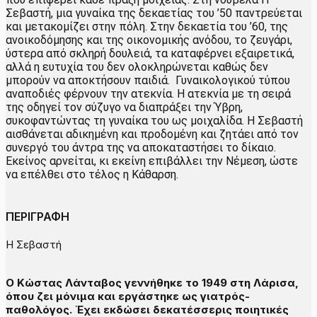
Σεβαστή, μια γυναίκα της δεκαετίας του ’50 παντρεύεται
και μετακομίζει στην πόλη. Στην δεκαετία του ’60, της
ανοικοδόμησης και της οικονομικής ανόδου, το ζευγάρι,
ύστερα από σκληρή δουλειά, τα καταφέρνει εξαιρετικά,
αλλά η ευτυχία του δεν ολοκληρώνεται καθώς δεν
μπορούν να αποκτήσουν παιδιά. Γυναικολογικού τύπου
αναποδιές φέρνουν την ατεκνία. Η ατεκνία με τη σειρά
της οδηγεί τον σύζυγο να διαπράξει την Ύβρη,
συκοφαντώντας τη γυναίκα του ως μοιχαλίδα. Η Σεβαστή
αισθάνεται αδικημένη και προδομένη και ζητάει από τον
συνεργό του άντρα της να αποκαταστήσει το δίκαιο.
Εκείνος αρνείται, κι εκείνη επιβάλλει την Νέμεση, ώστε
να επέλθει στο τέλος η Κάθαρση.
ΠΕΡΙΓΡΑΦΗ
Η Σεβαστή
Ο Κώστας Λάνταβος γεννήθηκε το 1949 στη Λάρισα,
όπου ζει μόνιμα και εργάστηκε ως γιατρός-
παθολόγος. Έχει εκδώσει δεκατέσσερις ποιητικές