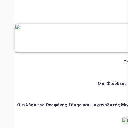
Τ
Ο π. Φιλόθεος
Ο φιλόσοφος Θεοφάνης Τάσης και ψυχαναλυτής Μιχάλ