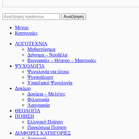
Αναζήτηση
Μενου
Κατηγορίες
ΛΟΓΟΤΕΧΝΙΑ
Μυθιστόρημα
Διήγημα – Νουβέλα
Βιογραφίες – Θέατρο – Μαρτυρίες
ΨΥΧΟΛΟΓΙΑ
Ψυχολογία για όλους
Ψυχανάλυση
Υπαρξιακή Ψυχολογία
Δοκίμιο
Δοκίμια – Μελέτες
Φιλοσοφία
Λαογραφία
ΘΕΟΛΟΓΙΑ
ΠΟΙΗΣΗ
Ελληνική Ποίηση
Παγκόσμια Ποίηση
ΔΙΑΦΟΡΕΣ ΚΑΤΗΓΟΡΙΕΣ
Διατροφή