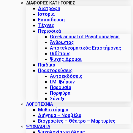
ΔΙΑΦΟΡΕΣ ΚΑΤΗΓΟΡΙΕΣ
Διατροφή
Ιστορία
Εκπαίδευση
Τέχνες
Περιοδικά
Greek annual of Psychoanalysis
Άνθρωπος
Αποτελεσματικός Επιστήμονας
Οιδίπους
Ψυχής Δρόμοι
Παιδικά
Πρακτoρεύσεις
Αυτοεκδόσεις
Ι.Μ. Ιβήρων
Παρουσία
Πορφύρα
Σύναξη
ΛΟΓΟΤΕΧΝΙΑ
Μυθιστόρημα
Διήγημα – Νουβέλα
Βιογραφίες – Θέατρο – Μαρτυρίες
ΨΥΧΟΛΟΓΙΑ
Ψυχολογία για όλους