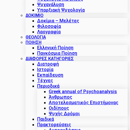
Ψυχανάλυση
Υπαρξιακή Ψυχολογία
ΔΟΚΊΜΙΟ
Δοκίμια – Μελέτες
Φιλοσοφία
Λαογραφία
ΘΕΟΛΟΓΙΑ
ΠΟΙΗΣΗ
Ελληνική Ποίηση
Παγκόσμια Ποίηση
ΔΙΑΦΟΡΕΣ ΚΑΤΗΓΟΡΙΕΣ
Διατροφή
Ιστορία
Εκπαίδευση
Τέχνες
Περιοδικά
Greek annual of Psychoanalysis
Άνθρωπος
Αποτελεσματικός Επιστήμονας
Οιδίπους
Ψυχής Δρόμοι
Παιδικά
Πρακτoρεύσεις