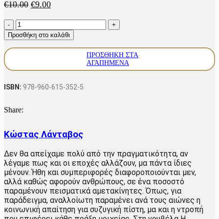
Original
Η
€
10.00
€
9.00
price
τρέχουσα
Η
was:
τιμή
Σεβαστή
€10.00.
είναι:
Προσθήκη στο καλάθι
ποσότητα
€9.00.
ΠΡΟΣΘΉΚΗ ΣΤΑ
ΑΓΑΠΗΜΈΝΑ
ISBN:
978-960-615-352-5
Share:
Κώστας Λάνταβος
Δεν θα απείχαμε πολύ από την πραγματικότητα, αν
λέγαμε πως και οι εποχές αλλάζουν, μα πάντα ίδιες
μένουν. Ήθη και συμπεριφορές διαφοροποιούνται μεν,
αλλά καθώς αφορούν ανθρώπους, σε ένα ποσοστό
παραμένουν πεισματικά αμετακίνητες. Όπως, για
παράδειγμα, αναλλοίωτη παραμένει ανά τους αιώνες η
κοινωνική απαίτηση για συζυγική πίστη, μα και η ντροπή
που επιφέρει κάθε πράξη μοιχείας. Στη νουβέλα Η