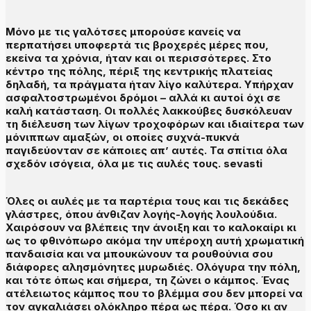
Μόνο με τις γαλότσες μπορούσε κανείς να
περπατήσει υποφερτά τις βροχερές μέρες που,
εκείνα τα χρόνια, ήταν και οι περισσότερες. Στο
κέντρο της πόλης, πέριξ της κεντρικής πλατείας
δηλαδή, τα πράγματα ήταν λίγο καλύτερα. Υπήρχαν
ασφαλτοστρωμένοι δρόμοι – αλλά κι αυτοί όχι σε
καλή κατάσταση. Οι πολλές λακκούβες δυσκόλευαν
τη διέλευση των λίγων τροχοφόρων και ιδιαίτερα των
μόνιππων αμαξών, οι οποίες συχνά-πυκνά
παγιδεύονταν σε κάποιες απ’ αυτές. Τα σπίτια όλα
σχεδόν ισόγεια, όλα με τις αυλές τους. sevasti
Όλες οι αυλές με τα παρτέρια τους και τις δεκάδες
γλάστρες, όπου άνθιζαν λογής-λογής λουλούδια.
Χαιρόσουν να βλέπεις την άνοιξη και το καλοκαίρι κι
ως το φθινόπωρο ακόμα την υπέροχη αυτή χρωματική
πανδαισία και να μπουκώνουν τα ρουθούνια σου
διάφορες αλησμόνητες μυρωδιές. Ολόγυρα την πόλη,
και τότε όπως και σήμερα, τη ζώνει ο κάμπος. Ένας
ατέλειωτος κάμπος που το βλέμμα σου δεν μπορεί να
τον αγκαλιάσει ολόκληρο πέρα ως πέρα. Όσο κι αν