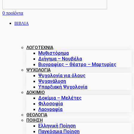
0
προϊόντα
ΒΙΒΛΙΑ
ΛΟΓΟΤΕΧΝΙΑ
Μυθιστόρημα
Διήγημα – Νουβέλα
Βιογραφίες – Θέατρο – Μαρτυρίες
ΨΥΧΟΛΟΓΙΑ
Ψυχολογία για όλους
Ψυχανάλυση
Υπαρξιακή Ψυχολογία
ΔΟΚΊΜΙΟ
Δοκίμια – Μελέτες
Φιλοσοφία
Λαογραφία
ΘΕΟΛΟΓΙΑ
ΠΟΙΗΣΗ
Ελληνική Ποίηση
Παγκόσμια Ποίηση