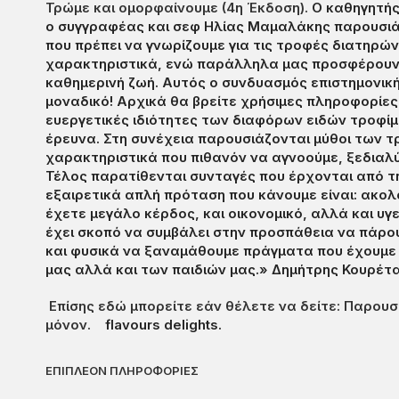
Τρώμε και ομορφαίνουμε (4η Έκδοση).
Ο καθηγητής
ο συγγραφέας και σεφ Ηλίας Μαμαλάκης παρουσιά
που πρέπει να γνωρίζουμε για τις τροφές διατηρ
χαρακτηριστικά, ενώ παράλληλα μας προσφέρουν
καθημερινή ζωή. Αυτός ο συνδυασμός επιστημονικής
μοναδικό! Αρχικά θα βρείτε χρήσιμες πληροφορίες γ
ευεργετικές ιδιότητες των διαφόρων ειδών τροφί
έρευνα. Στη συνέχεια παρουσιάζονται μύθοι των 
χαρακτηριστικά που πιθανόν να αγνοούμε, ξεδιαλ
Τέλος παρατίθενται συνταγές που έρχονται από τη
εξαιρετικά απλή πρόταση που κάνουμε είναι: ακολ
έχετε μεγάλο κέρδος, και οικονομικό, αλλά και υγε
έχει σκοπό να συμβάλει στην προσπάθεια να πάρο
και φυσικά να ξαναμάθουμε πράγματα που έχουμε ξ
μας αλλά και των παιδιών μας.» Δημήτρης Κουρέτα
Επίσης εδώ μπορείτε εάν θέλετε να δείτε: Παρου
μόνον.
flavours delights.
ΕΠΙΠΛΕΟΝ ΠΛΗΡΟΦΟΡΙΕΣ