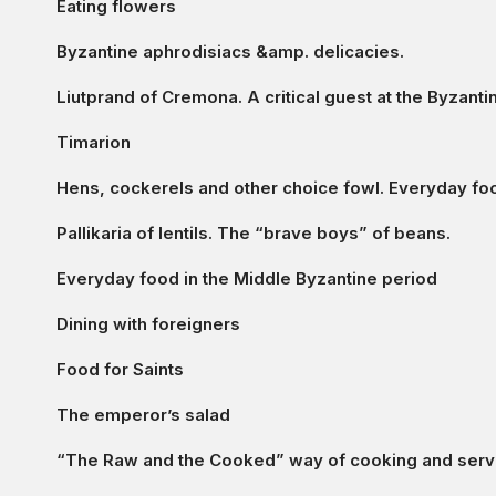
Eating flowers
Byzantine aphrodisiacs &amp. delicacies.
Liutprand of Cremona. A critical guest at the Byzanti
Timarion
Hens, cockerels and other choice fowl. Everyday fo
Pallikaria of lentils. The “brave boys” of beans.
Everyday food in the Middle Byzantine period
Dining with foreigners
Food for Saints
The emperor’s salad
“The Raw and the Cooked” way of cooking and servi