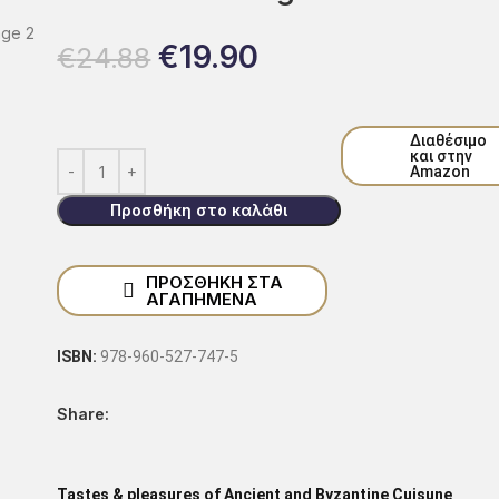
€
19.90
€
24.88
Διαθέσιμο
και στην
Amazon
Προσθήκη στο καλάθι
ΠΡΟΣΘΗΚΗ ΣΤΑ
ΑΓΑΠΗΜΕΝΑ
ISBN:
978-960-527-747-5
Share:
Tastes & pleasures of Ancient and Byzantine Cuisune