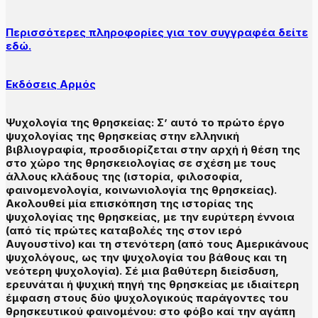
Περισσότερες πληροφορίες για τον συγγραφέα δείτε
εδώ.
Εκδόσεις Αρμός
Ψυχολογία της θρησκείας: Σ’ αυτό το πρώτο έργο
ψυχολογίας της θρησκείας στην ελληνική
βιβλιογραφία, προσδιορίζεται στην αρχή ή θέση της
στο χώρο της θρησκειολογίας σε σχέση με τους
άλλους κλάδους της (ιστορία, φιλοσοφία,
φαινομενολογία, κοινωνιολογία της θρησκείας).
Ακολουθεί μία επισκόπηση της ιστορίας της
ψυχολογίας της θρησκείας, με την ευρύτερη έννοια
(από τίς πρώτες καταβολές της στον ιερό
Αυγουστίνο) και τη στενότερη (από τους Αμερικάνους
ψυχολόγους, ως την ψυχολογία του βάθους και τη
νεότερη ψυχολογία). Σέ μια βαθύτερη διείσδυση,
ερευνάται ή ψυχική πηγή της θρησκείας με ιδιαίτερη
έμφαση στους δύο ψυχολογικούς παράγοντες του
θρησκευτικού φαινομένου: στο φόβο καί την αγάπη