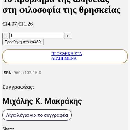
στη φιλοσοφία της θρησκείας
Original
Η
€
14.07
€
11.26
price
τρέχουσα
Το
was:
τιμή
πρόβλημα
€14.07.
είναι:
Προσθήκη στο καλάθι
της
€11.26.
αλήθειας
ΠΡΟΣΘΉΚΗ ΣΤΑ
στη
ΑΓΑΠΗΜΈΝΑ
φιλοσοφία
της
θρησκείας
ISBN:
960-7102-15-0
ποσότητα
Συγγραφέας:
Μιχάλης Κ. Μακράκης
Λίγα λόγια για το συγγραφέα
Share: