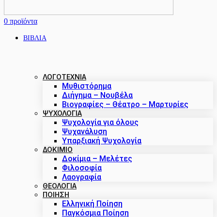
0
προϊόντα
ΒΙΒΛΙΑ
ΛΟΓΟΤΕΧΝΙΑ
Μυθιστόρημα
Διήγημα – Νουβέλα
Βιογραφίες – Θέατρο – Μαρτυρίες
ΨΥΧΟΛΟΓΙΑ
Ψυχολογία για όλους
Ψυχανάλυση
Υπαρξιακή Ψυχολογία
ΔΟΚΊΜΙΟ
Δοκίμια – Μελέτες
Φιλοσοφία
Λαογραφία
ΘΕΟΛΟΓΙΑ
ΠΟΙΗΣΗ
Ελληνική Ποίηση
Παγκόσμια Ποίηση