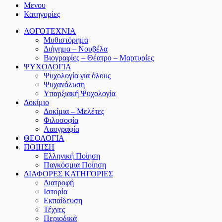
Μενου
Κατηγορίες
ΛΟΓΟΤΕΧΝΙΑ
Μυθιστόρημα
Διήγημα – Νουβέλα
Βιογραφίες – Θέατρο – Μαρτυρίες
ΨΥΧΟΛΟΓΙΑ
Ψυχολογία για όλους
Ψυχανάλυση
Υπαρξιακή Ψυχολογία
Δοκίμιο
Δοκίμια – Μελέτες
Φιλοσοφία
Λαογραφία
ΘΕΟΛΟΓΙΑ
ΠΟΙΗΣΗ
Ελληνική Ποίηση
Παγκόσμια Ποίηση
ΔΙΑΦΟΡΕΣ ΚΑΤΗΓΟΡΙΕΣ
Διατροφή
Ιστορία
Εκπαίδευση
Τέχνες
Περιοδικά