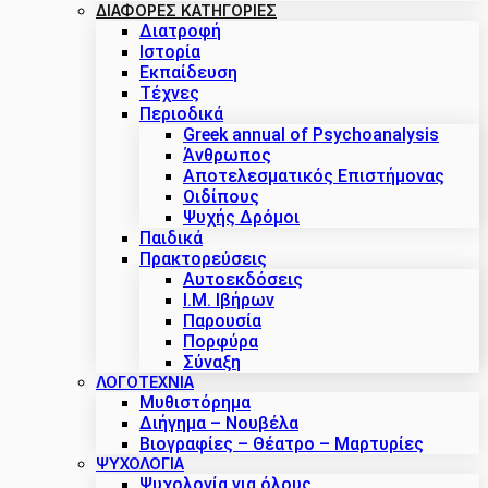
ΔΙΑΦΟΡΕΣ ΚΑΤΗΓΟΡΙΕΣ
Διατροφή
Ιστορία
Εκπαίδευση
Τέχνες
Περιοδικά
Greek annual of Psychoanalysis
Άνθρωπος
Αποτελεσματικός Επιστήμονας
Οιδίπους
Ψυχής Δρόμοι
Παιδικά
Πρακτoρεύσεις
Αυτοεκδόσεις
Ι.Μ. Ιβήρων
Παρουσία
Πορφύρα
Σύναξη
ΛΟΓΟΤΕΧΝΙΑ
Μυθιστόρημα
Διήγημα – Νουβέλα
Βιογραφίες – Θέατρο – Μαρτυρίες
ΨΥΧΟΛΟΓΙΑ
Ψυχολογία για όλους