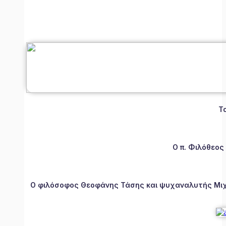
Τ
Ο π. Φιλόθεος
Ο φιλόσοφος Θεοφάνης Τάσης και ψυχαναλυτής Μιχάλ