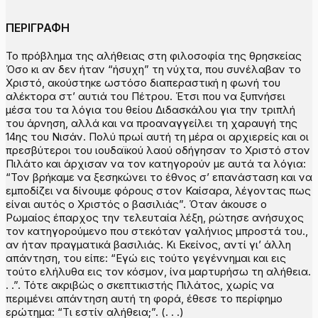
ΠΕΡΙΓΡΑΦΗ
Το πρόβλημα της αλήθειας στη φιλοσοφία της θρησκείας
Όσο κι αν δεν ήταν “ήσυχη” τη νύχτα, που συνέλαβαν το
Χριστό, ακούστηκε ωστόσο διαπεραστική η φωνή του
αλέκτορα στ’ αυτιά του Πέτρου. Έτσι που να ξυπνήσει
μέσα του τα λόγια του θείου Διδασκάλου για την τριπλή
του άρνηση, αλλά και να προαναγγείλει τη χαραυγή της
14ης του Νισάν. Πολύ πρωί αυτή τη μέρα οι αρχιερείς και οι
πρεσβύτεροι του ιουδαϊκού λαού οδήγησαν το Χριστό στον
Πιλάτο και άρχισαν να τον κατηγορούν με αυτά τα λόγια:
“Τον βρήκαμε να ξεσηκώνει το έθνος σ’ επανάσταση και να
εμποδίζει να δίνουμε φόρους στον Καίσαρα, λέγοντας πως
είναι αυτός ο Χριστός ο βασιλιάς”. Όταν άκουσε ο
Ρωμαίος έπαρχος την τελευταία λέξη, ρώτησε ανήσυχος
τον κατηγορούμενο που στεκόταν γαλήνιος μπροστά του.,
αν ήταν πραγματικά βασιλιάς. Κι Εκείνος, αντί γι’ άλλη
απάντηση, του είπε: “Εγώ εις τούτο γεγέννημαι και εις
τούτο ελήλυθα εις τον κόσμον, ίνα μαρτυρήσω τη αλήθεια.
. .”. Τότε ακριβώς ο σκεπτικιστής Πιλάτος, χωρίς να
περιμένει απάντηση αυτή τη φορά, έθεσε το περίφημο
ερώτημα: “Τι εστίν αλήθεια;”. (. . .)