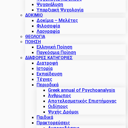
Ψυχανάλυση
Υπαρξιακή Ψυχολογία
ΔΟΚΊΜΙΟ
Δοκίμια – Μελέτες
Φιλοσοφία
Λαογραφία
ΘΕΟΛΟΓΙΑ
ΠΟΙΗΣΗ
Ελληνική Ποίηση
Παγκόσμια Ποίηση
ΔΙΑΦΟΡΕΣ ΚΑΤΗΓΟΡΙΕΣ
Διατροφή
Ιστορία
Εκπαίδευση
Τέχνες
Περιοδικά
Greek annual of Psychoanalysis
Άνθρωπος
Αποτελεσματικός Επιστήμονας
Οιδίπους
Ψυχής Δρόμοι
Παιδικά
Πρακτoρεύσεις