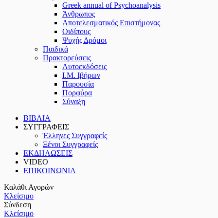
Greek annual of Psychoanalysis
Άνθρωπος
Αποτελεσματικός Επιστήμονας
Οιδίπους
Ψυχής Δρόμοι
Παιδικά
Πρακτoρεύσεις
Αυτοεκδόσεις
Ι.Μ. Ιβήρων
Παρουσία
Πορφύρα
Σύναξη
ΒΙΒΛΙΑ
ΣΥΓΓΡΑΦΕΙΣ
Έλληνες Συγγραφείς
Ξένοι Συγγραφείς
ΕΚΔΗΛΩΣΕΙΣ
VIDEO
ΕΠΙΚΟΙΝΩΝΙΑ
Καλάθι Αγορών
Κλείσιμο
Σύνδεση
Κλείσιμο