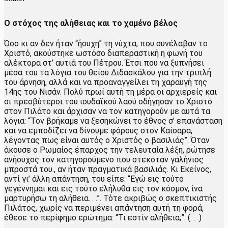
Ο στόχος της αλήθειας και το χαμένο βέλος
Όσο κι αν δεν ήταν “ήσυχη” τη νύχτα, που συνέλαβαν το
Χριστό, ακούστηκε ωστόσο διαπεραστική η φωνή του
αλέκτορα στ’ αυτιά του Πέτρου. Έτσι που να ξυπνήσει
μέσα του τα λόγια του θείου Διδασκάλου για την τριπλή
του άρνηση, αλλά και να προαναγγείλει τη χαραυγή της
14ης του Νισάν. Πολύ πρωί αυτή τη μέρα οι αρχιερείς και
οι πρεσβύτεροι του ιουδαϊκού λαού οδήγησαν το Χριστό
στον Πιλάτο και άρχισαν να τον κατηγορούν με αυτά τα
λόγια: “Τον βρήκαμε να ξεσηκώνει το έθνος σ’ επανάσταση
και να εμποδίζει να δίνουμε φόρους στον Καίσαρα,
λέγοντας πως είναι αυτός ο Χριστός ο βασιλιάς”. Όταν
άκουσε ο Ρωμαίος έπαρχος την τελευταία λέξη, ρώτησε
ανήσυχος τον κατηγορούμενο που στεκόταν γαλήνιος
μπροστά του., αν ήταν πραγματικά βασιλιάς. Κι Εκείνος,
αντί γι’ άλλη απάντηση, του είπε: “Εγώ εις τούτο
γεγέννημαι και εις τούτο ελήλυθα εις τον κόσμον, ίνα
μαρτυρήσω τη αλήθεια. . .”. Τότε ακριβώς ο σκεπτικιστής
Πιλάτος, χωρίς να περιμένει απάντηση αυτή τη φορά,
έθεσε το περίφημο ερώτημα: “Τι εστίν αλήθεια;”. (. . .)