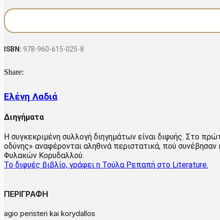
€12.00.
είναι:
και
€9.60.
ο
Κορυδαλλός
οδύνης
ποσότητα
ISBN:
978-960-615-025-8
Share:
Ελένη Λαδιά
Διηγήματα
H συγκεκριμένη συλλογή διηγημάτων είναι διφυής. Στο πρώ
οδύνης» αναφέρονται αληθινά περιστατικά, πού συνέβησα
Φυλακών Κορυδαλλού.
Το διφυές βιβλίο, γράφει η Τούλα Ρεπαπή στο Literature.
ΠΕΡΙΓΡΑΦΗ
agio peristeri kai korydallos