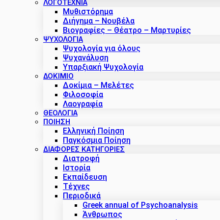
ΛΟΓΟΤΕΧΝΙΑ
Μυθιστόρημα
Διήγημα – Νουβέλα
Βιογραφίες – Θέατρο – Μαρτυρίες
ΨΥΧΟΛΟΓΙΑ
Ψυχολογία για όλους
Ψυχανάλυση
Υπαρξιακή Ψυχολογία
ΔΟΚΊΜΙΟ
Δοκίμια – Μελέτες
Φιλοσοφία
Λαογραφία
ΘΕΟΛΟΓΙΑ
ΠΟΙΗΣΗ
Ελληνική Ποίηση
Παγκόσμια Ποίηση
ΔΙΑΦΟΡΕΣ ΚΑΤΗΓΟΡΙΕΣ
Διατροφή
Ιστορία
Εκπαίδευση
Τέχνες
Περιοδικά
Greek annual of Psychoanalysis
Άνθρωπος