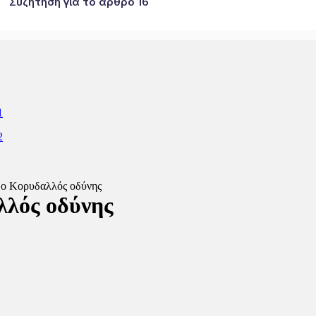
Συζήτηση για το άρθρο 16
ι ο Κορυδαλλός οδύνης
λλός οδύνης