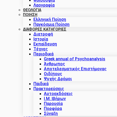
Φιλοσοφία
Λαογραφία
ΘΕΟΛΟΓΙΑ
ΠΟΙΗΣΗ
Ελληνική Ποίηση
Παγκόσμια Ποίηση
ΔΙΑΦΟΡΕΣ ΚΑΤΗΓΟΡΙΕΣ
Διατροφή
Ιστορία
Εκπαίδευση
Τέχνες
Περιοδικά
Greek annual of Psychoanalysis
Άνθρωπος
Αποτελεσματικός Επιστήμονας
Οιδίπους
Ψυχής Δρόμοι
Παιδικά
Πρακτoρεύσεις
Αυτοεκδόσεις
Ι.Μ. Ιβήρων
Παρουσία
Πορφύρα
Σύναξη