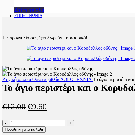
Δείτε τα όλα
ΕΠΙΚΟΙΝΩΝΙΑ
Η παραγγελία σας έχει δωρεάν μεταφορικά!
Αρχική σελίδα
Όλα τα βιβλία
ΛΟΓΟΤΕΧΝΙΑ
Το άγιο περιστέρι κα
Το άγιο περιστέρι και ο Κορυδα
Original
Η
€
12.00
€
9.60
price
τρέχουσα
Το
was:
τιμή
άγιο
Προσθήκη στο καλάθι
περιστέρι