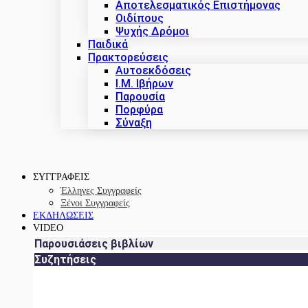
Αποτελεσματικός Επιστήμονας
Οιδίπους
Ψυχής Δρόμοι
Παιδικά
Πρακτoρεύσεις
Αυτοεκδόσεις
Ι.Μ. Ιβήρων
Παρουσία
Πορφύρα
Σύναξη
ΣΥΓΓΡΑΦΕΙΣ
Έλληνες Συγγραφείς
Ξένοι Συγγραφείς
ΕΚΔΗΛΩΣΕΙΣ
VIDEO
Παρουσιάσεις βιβλίων
Συζητήσεις