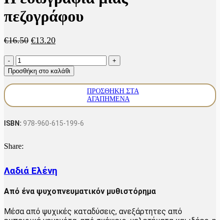
πεζογράφου
Original
Η
€
16.50
€
13.20
price
τρέχουσα
Η
was:
τιμή
εσωγραφία
€16.50.
είναι:
Προσθήκη στο καλάθι
μιας
€13.20.
πεζογράφου
ΠΡΟΣΘΉΚΗ ΣΤΑ
ποσότητα
ΑΓΑΠΗΜΈΝΑ
ISBN:
978-960-615-199-6
Share:
Λαδιά Ελένη
Από ένα ψυχοπνευματικόν μυθιστόρημα
Μέσα από ψυχικές καταδύσεις, ανεξάρτητες από