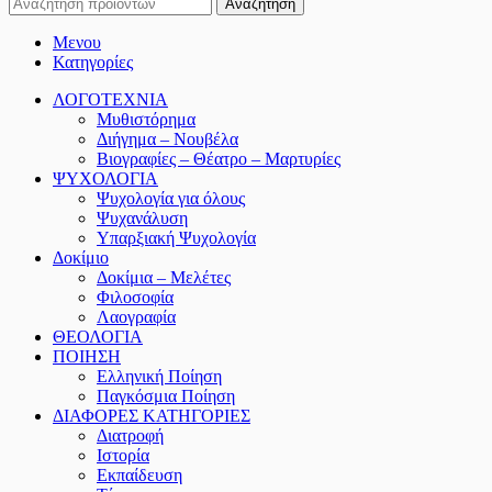
Αναζήτηση
Μενου
Κατηγορίες
ΛΟΓΟΤΕΧΝΙΑ
Μυθιστόρημα
Διήγημα – Νουβέλα
Βιογραφίες – Θέατρο – Μαρτυρίες
ΨΥΧΟΛΟΓΙΑ
Ψυχολογία για όλους
Ψυχανάλυση
Υπαρξιακή Ψυχολογία
Δοκίμιο
Δοκίμια – Μελέτες
Φιλοσοφία
Λαογραφία
ΘΕΟΛΟΓΙΑ
ΠΟΙΗΣΗ
Ελληνική Ποίηση
Παγκόσμια Ποίηση
ΔΙΑΦΟΡΕΣ ΚΑΤΗΓΟΡΙΕΣ
Διατροφή
Ιστορία
Εκπαίδευση