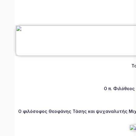
Τ
Ο π. Φιλόθεος
Ο φιλόσοφος Θεοφάνης Τάσης και ψυχαναλυτής Μιχάλ