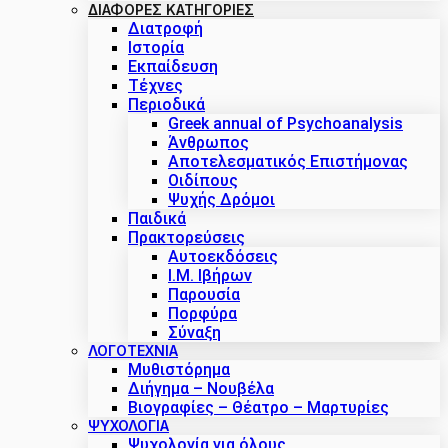
ΔΙΑΦΟΡΕΣ ΚΑΤΗΓΟΡΙΕΣ
Διατροφή
Ιστορία
Εκπαίδευση
Τέχνες
Περιοδικά
Greek annual of Psychoanalysis
Άνθρωπος
Αποτελεσματικός Επιστήμονας
Οιδίπους
Ψυχής Δρόμοι
Παιδικά
Πρακτoρεύσεις
Αυτοεκδόσεις
Ι.Μ. Ιβήρων
Παρουσία
Πορφύρα
Σύναξη
ΛΟΓΟΤΕΧΝΙΑ
Μυθιστόρημα
Διήγημα – Νουβέλα
Βιογραφίες – Θέατρο – Μαρτυρίες
ΨΥΧΟΛΟΓΙΑ
Ψυχολογία για όλους