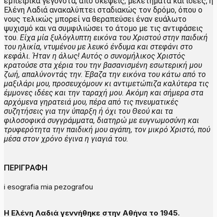
εμπειρικά γεγονότα, από σκέψεις, μελετήματα και ιδέες, η
Ελένη Λαδιά ανακαλύπτει σταδιακώς τον δρόμο, όπου ο
νους τελικώς μπορεί να θεραπεύσει έναν ευάλωτο
ψυχισμό και να συμφιλιώσει το άτομο με τις αντιφάσεις
του.
Είχα μία ξυλόγλυπτη εικόνα του Χριστού στην παιδική
του ηλικία, ντυμένου με λευκό ένδυμα και στεφάνι στο
κεφάλι. Ήταν η άλως! Αυτός ο συνομήλικος Χριστός
κρατούσε στα χέρια του την βασανισμένη εσωτερική
μου
ζωή, απαλύνοντάς την. Έβαζα την εικόνα του κάτω από το
μαξιλάρι μου, προσευχόμουν κι αντιμετώπιζα καλύτερα τις
έμμονες ιδέες και την ταραχή μου. Ακόμη και σήμερα στα
αρχόμενα γηρατειά μου,
πέρα από τις πνευματικές
συζητήσεις για την ύπαρξη ή όχι του Θεού και τα
φιλοσοφικά
συγγράμματα, διατηρώ με ευγνωμοσύνη και
τρυφερότητα την παιδική μου αγάπη, τον
μικρό Χριστό, πού
μέσα στον χρόνο έγινα η γιαγιά του.
ΠΕΡΙΓΡΑΦΗ
i esografia mia pezografou
H Ελένη Λαδιά γεννήθηκε στην Αθήνα τo 1945.