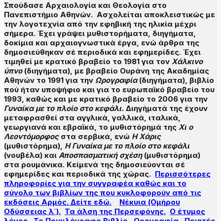
Σπούδασε Αρχαιολογία και Θεολογία στο
Πανεπιστήμιο Αθηνών. Ασχολείται αποκλειστικώς με
την λογοτεχνία από την εφηβική της ηλικία μέχρι
σήμερα. Έχει γράψει μυθιστορήματα, διηγήματα,
δοκίμια και αρχαιογνωστικά έργα, ενώ άρθρα της
δημοσιεύθηκαν σέ περιοδικά και εφημερίδες. Έχει
τιμηθεί με κρατικό βραβείο το 1981 για τον
Χάλκινο
ύπνο
(διηγήματα), με βραβείο Ουράνη της Ακαδημίας
Αθηνών το 1991 για την
Ωρογραφία
(διηγήματα), βιβλίο
πού ήταν υποψήφιο και για το ευρωπαϊκό βραβείο του
1993, καθώς και με κρατικό βραβείο το 2006 για την
Γυναίκα με το πλοίο στο κεφάλι.
Διηγήματά της έχουν
μεταφρασθεί στα αγγλικά, γαλλικά, ιταλικά,
γεωργιανά και εβραϊκά, το μυθιστόρημά της
Χι ο
Λεοντόμορφος
στα σερβικά, ενώ
Η Χάρις
(μυθιστόρημα),
Η Γυναίκα με το πλοίο στο κεφάλι
(νουβέλα) και
Αποσπασματική σχέση
(μυθιστόρημα)
στα ρουμάνικα. Κείμενά της δημοσιεύονται σέ
εφημερίδες και περιοδικά της χώρας.
Περισσότερες
πληροφορίες για την συγγραφέα καθώς και το
σύνολο των βιβλίων της που κυκλοφορούν από τις
εκδόσεις Αρμός. Δείτε εδώ.
Νέκυια (Ομήρου
Οδύσσειας λ΄).
Τα άλση της Περσεφόνης.
Ο έτυμος
λόγος.
Το Ποικιλόγραφο Βιβλίο.
Ωρογραφία.
Ποιητές