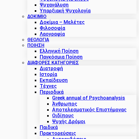
Ψυχανάλυση
Υπαρξιακή Ψυχολογία
ΔΟΚΊΜΙΟ
Δοκίμια – Μελέτες
Φιλοσοφία
Λαογραφία
ΘΕΟΛΟΓΙΑ
ΠΟΙΗΣΗ
Ελληνική Ποίηση
Παγκόσμια Ποίηση
ΔΙΑΦΟΡΕΣ ΚΑΤΗΓΟΡΙΕΣ
Διατροφή
Ιστορία
Εκπαίδευση
Τέχνες
Περιοδικά
Greek annual of Psychoanalysis
Άνθρωπος
Αποτελεσματικός Επιστήμονας
Οιδίπους
Ψυχής Δρόμοι
Παιδικά
Πρακτoρεύσεις