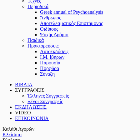
Τέχνες
Περιοδικά
Greek annual of Psychoanalysis
Άνθρωπος
Αποτελεσματικός Επιστήμονας
Οιδίπους
Ψυχής Δρόμοι
Παιδικά
Πρακτoρεύσεις
Αυτοεκδόσεις
Ι.Μ. Ιβήρων
Παρουσία
Πορφύρα
Σύναξη
ΒΙΒΛΙΑ
ΣΥΓΓΡΑΦΕΙΣ
Έλληνες Συγγραφείς
Ξένοι Συγγραφείς
ΕΚΔΗΛΩΣΕΙΣ
VIDEO
ΕΠΙΚΟΙΝΩΝΙΑ
Καλάθι Αγορών
Κλείσιμο