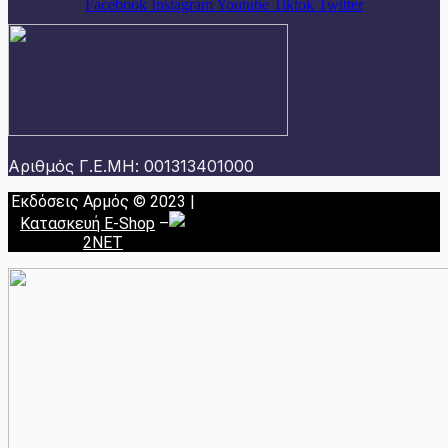
Facebook
Instagram
Youtube
Tiktok
Twitter
Αριθμός Γ.Ε.ΜΗ: 001313401000
Εκδόσεις Αρμός © 2023 |
Κατασκευή E-Shop
–
2NET