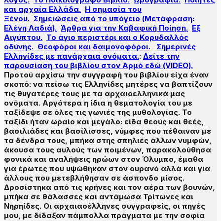
και αρχαία Ελλάδα.
Η σημασία του
Ξένου.
Σημειώσεις από το υπόγειο (Μετάφραση:
Ελένη Λαδιά).
Άρθρα για την Καβαφική Ποίηση.
Εξ
Αιγύπτου.
Το άγιο περιστέρι και ο Κορυδαλλός
οδύνης.
Θεοφόροι και δαιμονοφόροι.
Σημερινές
Ελληνίδες με πανάρχαια ονόματα.
:
Δείτε την
παρουσίαση του βιβλίου στον Αρμό εδώ (VIDEO).
Προτού αρχίσω την συγγραφή του βιβλίου είχα έναν
σκοπό: να πείσω τις Ελληνίδες μητέρες να βαπτίζουν
τις θυγατέρες τους με τα αρχαιοελληνικά μας
ονόματα. Αργότερα η ίδια η θεματολογία του με
ταξίδεψε σε όλες τις γωνιές της μυθολογίας. Το
ταξίδι ήταν ωραίο και μεγάλο: είδα θεούς και θεές,
βασιλιάδες και βασίλισσες, νύμφες που πέθαιναν με
τα δένδρα τους, μπήκα στης σπηλιές άλλων νυμφών,
άκουσα τους αυλούς των ποιμένων, παρακολούθησα
φονικά και αναλήψεις ηρώων στον Όλυμπο, έμαθα
για έρωτες που υψώθηκαν στον ουρανό αλλά και για
άλλους που μετεβλήθησαν σε άσπονδο μίσος.
Δροσίστηκα από τις κρήνες και τον αέρα των βουνών,
μπήκα σε θάλασσες και αντάμωσα Τρίτωνες και
Νηρηίδες. Οι αρχαιαοέλληνες συγγραφείς, οι πηγές
μου, με δίδαξαν πάμπολλα πράγματα με την σοφία