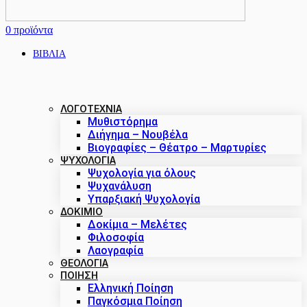
0
προϊόντα
ΒΙΒΛΙΑ
ΛΟΓΟΤΕΧΝΙΑ
Μυθιστόρημα
Διήγημα – Νουβέλα
Βιογραφίες – Θέατρο – Μαρτυρίες
ΨΥΧΟΛΟΓΙΑ
Ψυχολογία για όλους
Ψυχανάλυση
Υπαρξιακή Ψυχολογία
ΔΟΚΊΜΙΟ
Δοκίμια – Μελέτες
Φιλοσοφία
Λαογραφία
ΘΕΟΛΟΓΙΑ
ΠΟΙΗΣΗ
Ελληνική Ποίηση
Παγκόσμια Ποίηση