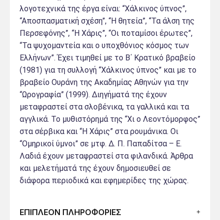
λογοτεχνικά της έργα είναι: “Χάλκινος ύπνος”,
“Αποσπασματική σχέση”, “Η θητεία”, “Τα άλση της
Περσεφόνης”, “Η Χάρις”, “Οι ποταμίσοι έρωτες”,
“Τα ψυχομαντεία και ο υποχθόνιος κόσμος των
Ελλήνων”. Έχει τιμηθεί με το Β΄ Κρατικό βραβείο
(1981) για τη συλλογή “Χάλκινος ύπνος” και με το
βραβείο Ουράνη της Ακαδημίας Αθηνών για την
“Ωρογραφία” (1999). Διηγήματά της έχουν
μεταφραστεί στα σλοβένικα, τα γαλλικά και τα
αγγλικά. Το μυθιστόρημά της “Χι ο Λεοντόμορφος”
στα σέρβικα και “Η Χάρις” στα ρουμάνικα. Οι
“Ομηρικοί ύμνοι” σε μτφ. Δ. Π. Παπαδίτσα – Ε.
Λαδιά έχουν μεταφραστεί στα φιλανδικά. Άρθρα
και μελετήματά της έχουν δημοσιευθεί σε
διάφορα περιοδικά και εφημερίδες της χώρας.
ΕΠΙΠΛΕΟΝ ΠΛΗΡΟΦΟΡΙΕΣ